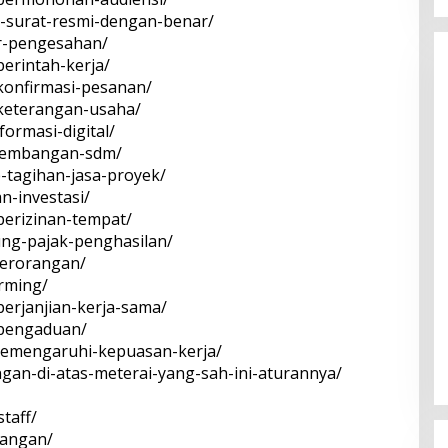
at-surat-resmi-dengan-benar/
ar-pengesahan/
perintah-kerja/
-konfirmasi-pesanan/
t-keterangan-usaha/
formasi-digital/
ngembangan-sdm/
ce-tagihan-jasa-proyek/
an-investasi/
Kota Baru Jambi
Tempat Makan Kepiting di Jambi
-perizinan-tempat/
|
3 Januari 2025
Di Daerah, Jambi, Travel
|
3 Januari 2025
tung-pajak-penghasilan/
-perorangan/
arming/
-perjanjian-kerja-sama/
t-pengaduan/
g-memengaruhi-kepuasan-kerja/
angan-di-atas-meterai-yang-sah-ini-aturannya/
staff/
-tangan/