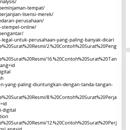
analysis/
t-peminjaman-tempat/
perjanjian-lisensi-merek/
t-edaran-perusahaan/
t-stempel-online/
-pengantar/
n-legal-untuk-perusahaan-yang-paling-banyak-dicari
late%20Surat%20Resmi/2.%20Contoh%20Surat%20Peng
late%20Surat%20Resmi/16.%20Contoh%20Surat%20Tan
ang=id
gital
ah
emen-yang-paling-diuntungkan-dengan-tanda-tangan-
late%20Surat%20Resmi/8.%20Contoh%20Surat%20Perja
=id
-digital
tion
late%20Surat%20Resmi/12.%20Contoh%20Surat%20Perj
hsLang=id