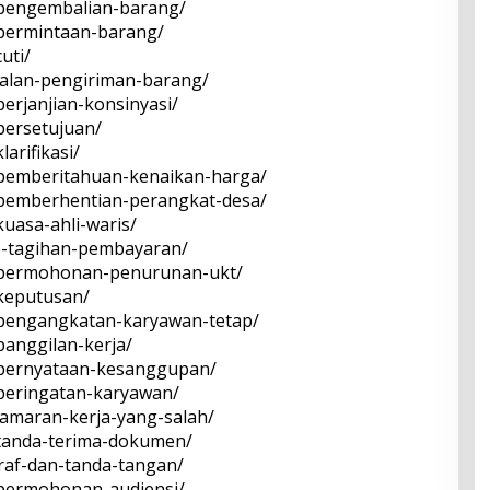
t-pengembalian-barang/
t-permintaan-barang/
uti/
-jalan-pengiriman-barang/
perjanjian-konsinyasi/
-persetujuan/
larifikasi/
t-pemberitahuan-kenaikan-harga/
t-pemberhentian-perangkat-desa/
kuasa-ahli-waris/
ice-tagihan-pembayaran/
at-permohonan-penurunan-ukt/
-keputusan/
t-pengangkatan-karyawan-tetap/
-panggilan-kerja/
at-pernyataan-kesanggupan/
t-peringatan-karyawan/
-lamaran-kerja-yang-salah/
t-tanda-terima-dokumen/
araf-dan-tanda-tangan/
t-permohonan-audiensi/