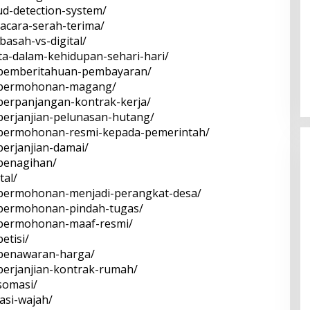
aud-detection-system/
a-acara-serah-terima/
basah-vs-digital/
ata-dalam-kehidupan-sehari-hari/
at-pemberitahuan-pembayaran/
at-permohonan-magang/
t-perpanjangan-kontrak-kerja/
t-perjanjian-pelunasan-hutang/
at-permohonan-resmi-kepada-pemerintah/
-perjanjian-damai/
-penagihan/
tal/
at-permohonan-menjadi-perangkat-desa/
at-permohonan-pindah-tugas/
at-permohonan-maaf-resmi/
etisi/
t-penawaran-harga/
-perjanjian-kontrak-rumah/
-somasi/
kasi-wajah/