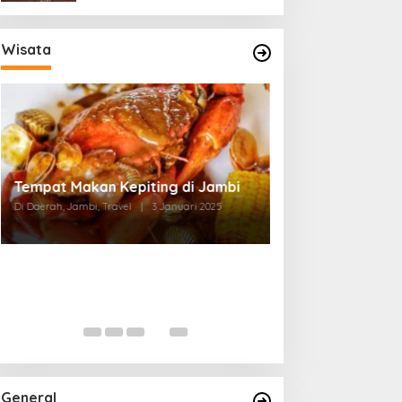
Wisata
Tempat Makan di Thehok Jambi
Di Daerah, Jambi, Travel
|
3 Januari 2025
General