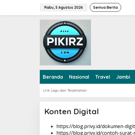
L
Rabu, 5 Agustus 2026
Semua Berita
e
w
a
t
i
k
e
k
o
n
t
e
Beranda
Nasional
Travel
Jambi
n
Lirik Lagu dan Terjemahan
Konten Digital
https://blog.privy.id/dokumen-digit
|
6
https://blog.privy.id/contoh-surat