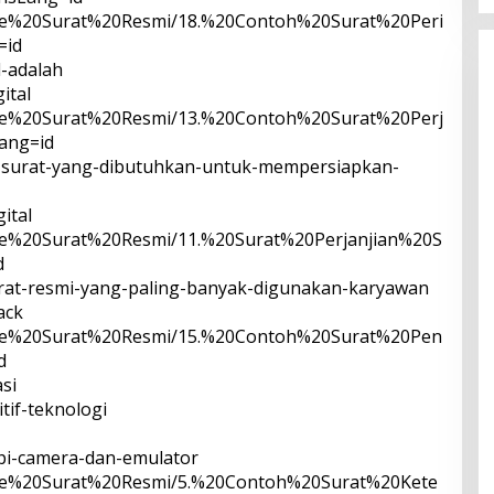
late%20Surat%20Resmi/18.%20Contoh%20Surat%20Peri
=id
al-adalah
ital
late%20Surat%20Resmi/13.%20Contoh%20Surat%20Perj
ang=id
rat-surat-yang-dibutuhkan-untuk-mempersiapkan-
gital
ate%20Surat%20Resmi/11.%20Surat%20Perjanjian%20S
d
-surat-resmi-yang-paling-banyak-digunakan-karyawan
ack
late%20Surat%20Resmi/15.%20Contoh%20Surat%20Pen
d
asi
itif-teknologi
-api-camera-dan-emulator
late%20Surat%20Resmi/5.%20Contoh%20Surat%20Kete