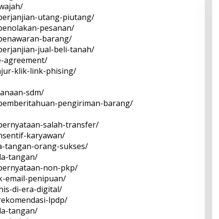
-wajah/
-perjanjian-utang-piutang/
t-penolakan-pesanan/
t-penawaran-barang/
perjanjian-jual-beli-tanah/
re-agreement/
jur-klik-link-phising/
ncanaan-sdm/
at-pemberitahuan-pengiriman-barang/
-pernyataan-salah-transfer/
insentif-karyawan/
nda-tangan-orang-sukses/
nda-tangan/
t-pernyataan-non-pkp/
ek-email-penipuan/
is-di-era-digital/
-rekomendasi-lpdp/
nda-tangan/