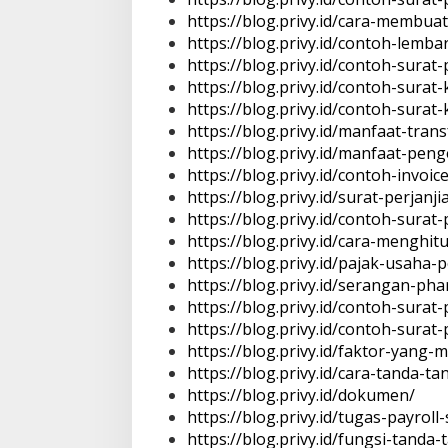
https://blog.privy.id/cara-membu
https://blog.privy.id/contoh-lemb
https://blog.privy.id/contoh-surat-
https://blog.privy.id/contoh-surat
https://blog.privy.id/contoh-sura
https://blog.privy.id/manfaat-trans
https://blog.privy.id/manfaat-pe
https://blog.privy.id/contoh-invoi
https://blog.privy.id/surat-perjanji
Tempat Makan di 
https://blog.privy.id/contoh-surat
Di Daerah, Jambi, Travel
https://blog.privy.id/cara-menghi
https://blog.privy.id/pajak-usaha
https://blog.privy.id/serangan-ph
https://blog.privy.id/contoh-surat
Tempat Makan All You Can Eat di
Jambi
https://blog.privy.id/contoh-sura
https://blog.privy.id/faktor-yan
Di Daerah, Jambi, Travel
|
3 Januari 2025
https://blog.privy.id/cara-tanda-t
https://blog.privy.id/dokumen/
https://blog.privy.id/tugas-payroll-
https://blog.privy.id/fungsi-tanda