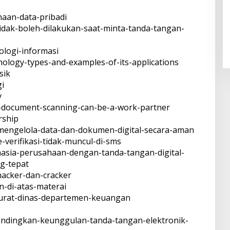
naan-data-pribadi
-tidak-boleh-dilakukan-saat-minta-tanda-tangan-
nologi-informasi
chnology-types-and-examples-of-its-applications
sik
gi
y
ns-document-scanning-can-be-a-work-partner
ership
ps-mengelola-data-dan-dokumen-digital-secara-aman
e-verifikasi-tidak-muncul-di-sms
ahasia-perusahaan-dengan-tanda-tangan-digital-
ng-tepat
-hacker-dan-cracker
an-di-atas-materai
h-surat-dinas-departemen-keuangan
bandingkan-keunggulan-tanda-tangan-elektronik-