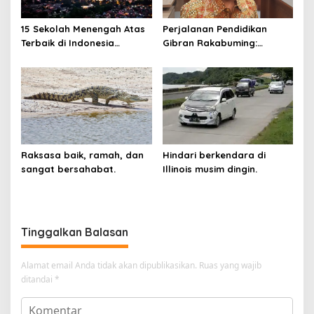
15 Sekolah Menengah Atas
Perjalanan Pendidikan
Terbaik di Indonesia
Gibran Rakabuming:
Berdasarkan Hasil UTBK
Cawapres Muda di Pilpres
Raksasa baik, ramah, dan
Hindari berkendara di
sangat bersahabat.
Illinois musim dingin.
Tinggalkan Balasan
Alamat email Anda tidak akan dipublikasikan.
Ruas yang wajib
ditandai
*