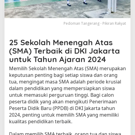
A
D
K
I
Pedoman Tangerang - Pikiran Rakyat
J
a
k
25 Sekolah Menengah Atas
a
(SMA) Terbaik di DKI Jakarta
r
t
untuk Tahun Ajaran 2024
a
Memilih Sekolah Menengah Atas (SMA) merupakan
u
n
keputusan penting bagi setiap siswa dan orang
t
tua, mengingat masa SMA adalah periode krusial
u
dalam pendidikan yang mempersiapkan siswa
k
untuk memasuki perguruan tinggi. Bagi calon
P
peserta didik yang akan mengikuti Penerimaan
P
Peserta Didik Baru (PPDB) di DKI Jakarta tahun
D
2024, penting untuk memilih SMA yang memiliki
B
kualitas pendidikan terbaik.
2
0
Dalam memilih SMA terbaik, orang tua dan siswa
2