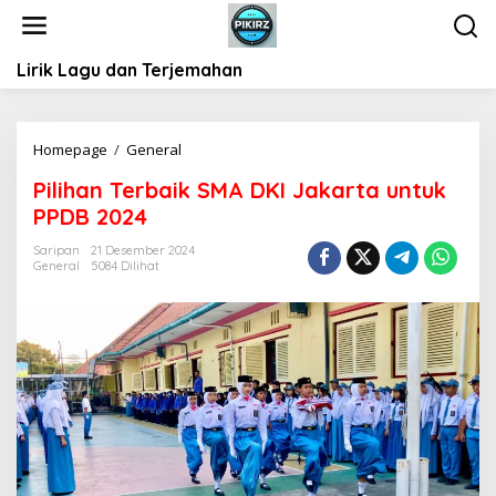
L
e
w
Lirik Lagu dan Terjemahan
a
t
i
k
Homepage
/
General
P
e
i
k
Pilihan Terbaik SMA DKI Jakarta untuk
l
o
PPDB 2024
i
n
h
t
Saripan
21 Desember 2024
a
General
5084 Dilihat
e
n
n
T
e
r
b
a
i
k
S
M