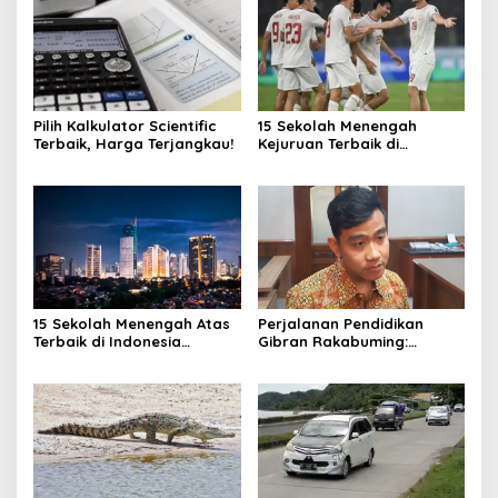
Pilih Kalkulator Scientific
15 Sekolah Menengah
Terbaik, Harga Terjangkau!
Kejuruan Terbaik di
Indonesia Berdasarkan
Hasil Ujian Tulis Berbasis
Komputer
15 Sekolah Menengah Atas
Perjalanan Pendidikan
Terbaik di Indonesia
Gibran Rakabuming:
Berdasarkan Hasil UTBK
Cawapres Muda di Pilpres