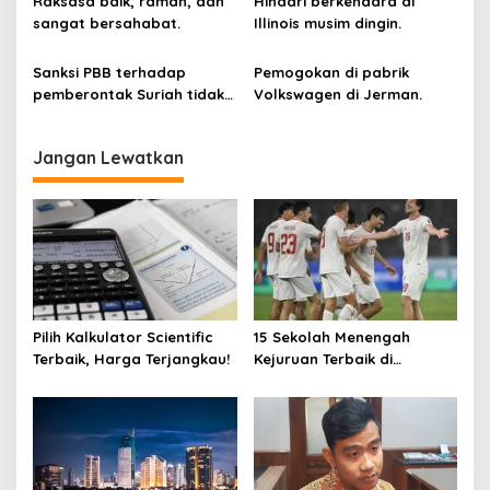
Raksasa baik, ramah, dan
Hindari berkendara di
sangat bersahabat.
Illinois musim dingin.
Sanksi PBB terhadap
Pemogokan di pabrik
pemberontak Suriah tidak
Volkswagen di Jerman.
dicabut.
Jangan Lewatkan
Pilih Kalkulator Scientific
15 Sekolah Menengah
Terbaik, Harga Terjangkau!
Kejuruan Terbaik di
Indonesia Berdasarkan
Hasil Ujian Tulis Berbasis
Komputer