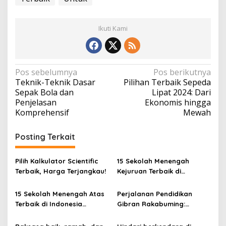
Ikuti Kami
N
Pos sebelumnya
Pos berikutnya
Teknik-Teknik Dasar
Pilihan Terbaik Sepeda
a
Sepak Bola dan
Lipat 2024: Dari
v
Penjelasan
Ekonomis hingga
Komprehensif
Mewah
i
g
Posting Terkait
a
s
Pilih Kalkulator Scientific
15 Sekolah Menengah
i
Terbaik, Harga Terjangkau!
Kejuruan Terbaik di
Indonesia Berdasarkan
p
Hasil Ujian Tulis Berbasis
15 Sekolah Menengah Atas
Perjalanan Pendidikan
o
Komputer
Terbaik di Indonesia
Gibran Rakabuming:
s
Berdasarkan Hasil UTBK
Cawapres Muda di Pilpres