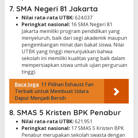
7.
SMA Negeri 81 Jakarta
Nilai rata-rata UTBK:
624.037
Peringkat nasional:
16 SMA Negeri 81
Jakarta memiliki program pendidikan yang
menyeluruh, baik dari segi akademik maupun
pengembangan minat dan bakat siswa. Nilai
UTBK yang tinggi menunjukkan bahwa
sekolah ini memiliki kualitas yang baik dalam
mempersiapkan siswa untuk ujian perguruan
tinggi.
Baca Juga
11 Pilihan Exhaust Fan
Terbaik untuk Membuat Udara
Dapur Menjadi Bersih
8.
SMAS 5 Kristen BPK Penabur
Nilai rata-rata UTBK:
621.951
Peringkat nasional:
17 SMAS 5 Kristen BPK
Penabur merupakan sekolah swasta dengan