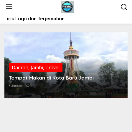
L
e
w
Lirik Lagu dan Terjemahan
a
t
i
k
e
k
o
n
t
Daerah
,
Jambi
,
Travel
e
Tempat Makan Korea di Jambi
n
3 Januari 2025