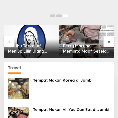
«
»
Ferry Maryadi
Mengenal Jenis-jenis
Meminta Maaf Setelah
Sayuran untuk Salad
Menyimpan Rahasia
Selama 10 Tahun
Travel
Tempat Makan Korea di Jambi
Tempat Makan All You Can Eat di Jambi