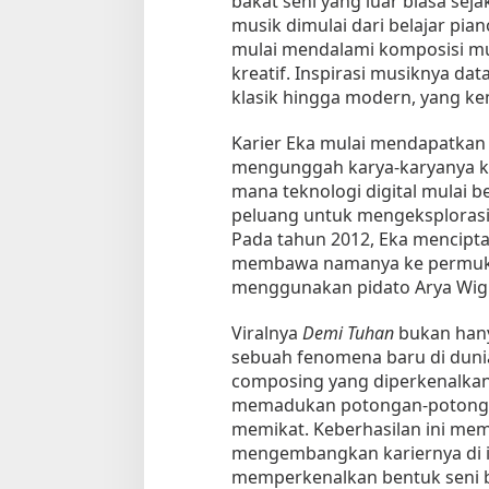
bakat seni yang luar biasa seja
a
musik dimulai dari belajar piano
D
mulai mendalami komposisi mu
i
kreatif. Inspirasi musiknya dat
g
klasik hingga modern, yang 
i
t
Karier Eka mulai mendapatkan p
a
mengunggah karya-karyanya ke 
l
mana teknologi digital mulai 
peluang untuk mengeksplorasi 
Tempat Makan di 
Pada tahun 2012, Eka mencipt
Di Daerah, Jambi, Travel
membawa namanya ke permuk
menggunakan pidato Arya Wigu
Viralnya
Demi Tuhan
bukan hanya
Tempat Makan All You Can Eat di
sebuah fenomena baru di dunia
Jambi
composing yang diperkenalkan
Di Daerah, Jambi, Travel
|
3 Januari 2025
memadukan potongan-potongan
memikat. Keberhasilan ini mem
mengembangkan kariernya di i
memperkenalkan bentuk seni 