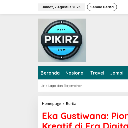
L
Jumat, 7 Agustus 2026
Semua Berita
e
w
a
t
i
k
e
k
o
n
t
e
Beranda
Nasional
Travel
Jambi
n
Lirik Lagu dan Terjemahan
Homepage
/
Berita
E
k
Eka Gustiwana: Pion
a
G
Kreatif di Era Digita
u