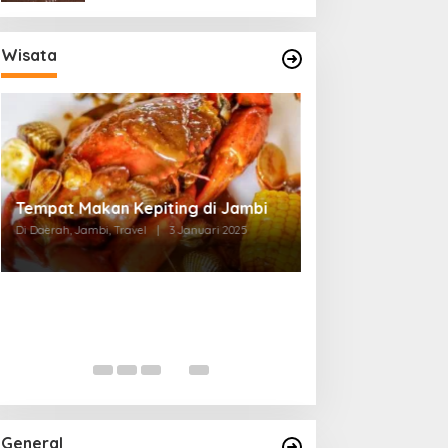
Wisata
Tempat Makan di Thehok Jambi
Di Daerah, Jambi, Travel
|
3 Januari 2025
General