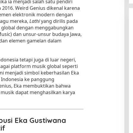
ka ia menjadi salah satu pendiri
 2016. Weird Genius dikenal karena
emen elektronik modern dengan
 Lagu mereka,
Lathi
yang dirilis pada
a global dengan menggabungkan
usic) dan unsur-unsur budaya Jawa,
a dan elemen gamelan dalam
onesia tetapi juga di luar negeri,
gai platform musik global seperti
ini menjadi simbol keberhasilan Eka
Indonesia ke panggung
Genius, Eka membuktikan bahwa
m musik dapat menghasilkan karya
usi Eka Gustiwana
if