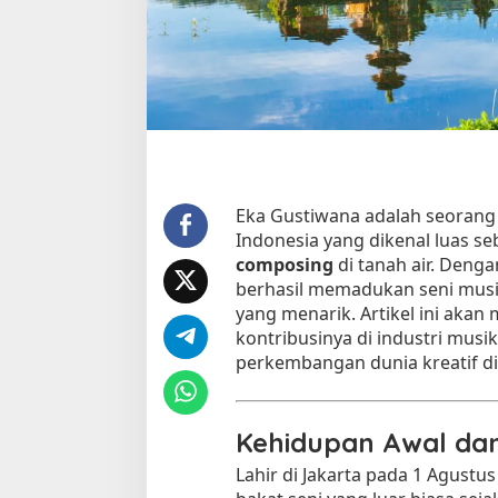
S
t
o
r
y
t
e
l
l
i
Eka Gustiwana adalah seorang 
n
Indonesia yang dikenal luas s
g
composing
di tanah air. Denga
K
berhasil memadukan seni musik
r
yang menarik. Artikel ini aka
e
kontribusinya di industri mus
a
perkembangan dunia kreatif di
t
i
f
d
Kehidupan Awal dan
i
Lahir di Jakarta pada 1 Agust
E
r