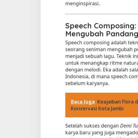
menginspirasi.
Speech Composing: 
Mengubah Pandang
Speech composing adalah tek
seorang seniman mengubah per
menjadi sebuah lagu. Teknik i
untuk menangkap ritme natur
dengan melodi. Eka adalah sala
Indonesia, di mana speech co
sebelum karyanya.
Baca Juga
Keajaiban Flora 
Konservasi Kota Jambi
Setelah sukses dengan
Demi T
karya baru yang juga mengadop