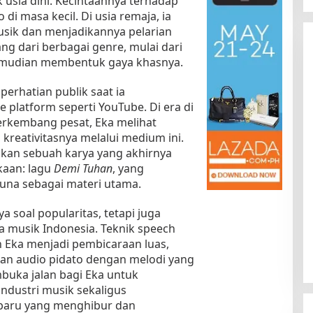
k usia dini. Kecintaannya terhadap
 di masa kecil. Di usia remaja, ia
sik dan menjadikannya pelarian
ang dari berbagai genre, mulai dari
kemudian membentuk gaya khasnya.
erhatian publik saat ia
platform seperti YouTube. Di era di
berkembang pesat, Eka melihat
kreativitasnya melalui medium ini.
Kota Baru Jambi
Tempat Makan Kepiting di Jambi
akan sebuah karya yang akhirnya
|
3 Januari 2025
Di Daerah, Jambi, Travel
|
3 Januari 2025
aan: lagu
Demi Tuhan
, yang
na sebagai materi utama.
 soal popularitas, tetapi juga
 musik Indonesia. Teknik speech
 Eka menjadi pembicaraan luas,
 audio pidato dengan melodi yang
buka jalan bagi Eka untuk
ndustri musik sekaligus
baru yang menghibur dan