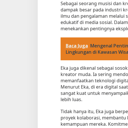
Sebagai seorang musisi dan k
dampak besar pada industri krea
ilmu dan pengalaman melalui s
edukatif di media sosial. Dal
menekankan pentingnya eksplor
Baca Juga
Mengenal Pentin
Lingkungan di Kawasan Wisa
Eka juga dikenal sebagai sos
kreator muda. Ia sering mend
memanfaatkan teknologi digit
Menurut Eka, di era digital saat
sangat kuat untuk menyampaika
lebih luas.
Tidak hanya itu, Eka juga ber
proyek kolaborasi, membant
kemampuan mereka. Komitmen