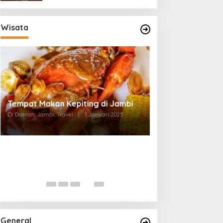
Wisata
Tempat Makan di Thehok Jambi
Di Daerah, Jambi, Travel
|
3 Januari 2025
General