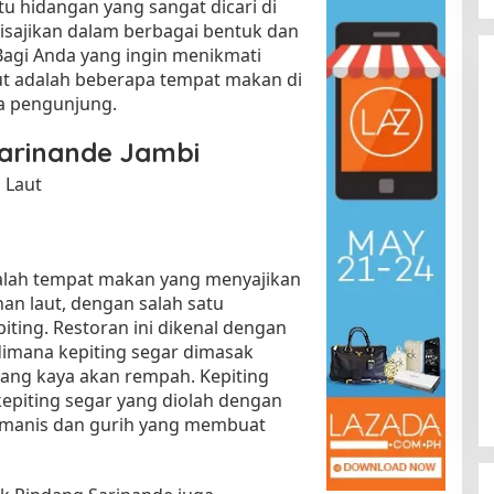
tu hidangan yang sangat dicari di
 disajikan dalam berbagai bentuk dan
Bagi Anda yang ingin menikmati
kut adalah beberapa tempat makan di
ra pengunjung.
arinande Jambi
 Laut
Kota Baru Jambi
Tempat Makan Kepiting di Jambi
|
3 Januari 2025
Di Daerah, Jambi, Travel
|
3 Januari 2025
alah tempat makan yang menyajikan
n laut, dengan salah satu
ting. Restoran ini dikenal dengan
dimana kepiting segar dimasak
ng kaya akan rempah. Kepiting
kepiting segar yang diolah dengan
 manis dan gurih yang membuat