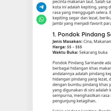
pecinta makanan laut. Salah sa
kota ini adalah kepiting, yang
rasa yang menggugah selera. 
kepiting segar dan lezat, beri
Jambi yang menjadi favorit pa
1.
Pondok Pindang S
Jenis Masakan:
Cina, Makanan
Harga:
$$ – $$$
Tempat Makan di 
Waktu Buka:
Sekarang buka
Di Daerah, Jambi, Travel
Pondok Pindang Sarinande ad
berbagai hidangan khas makana
andalannya adalah pindang kepi
Tempat Makan All You Can Eat di
hidangan pindang yang lezat, 
Jambi
dengan bumbu pindang khas ya
Di Daerah, Jambi, Travel
|
3 Januari 2025
yang digunakan di sini adalah 
sempurna, menghasilkan rasa
pengunjung ketagihan.