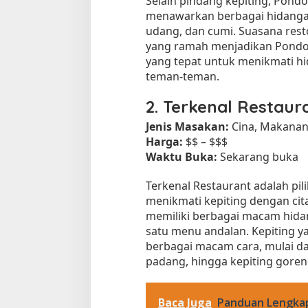
Selain pindang kepiting, Pond
menawarkan berbagai hidangan 
udang, dan cumi. Suasana res
yang ramah menjadikan Pondo
yang tepat untuk menikmati hi
teman-teman.
2.
Terkenal Restaur
Jenis Masakan:
Cina, Makanan
Harga:
$$ – $$$
Waktu Buka:
Sekarang buka
Terkenal Restaurant adalah pi
menikmati kepiting dengan cita
memiliki berbagai macam hidan
satu menu andalan. Kepiting ya
berbagai macam cara, mulai dar
padang, hingga kepiting goren
Baca Juga
Panduan Lengkap 