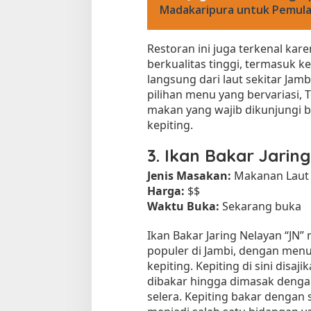
Madakaripura untuk Pemul
Restoran ini juga terkenal k
berkualitas tinggi, termasuk k
langsung dari laut sekitar Ja
pilihan menu yang bervariasi, 
makan yang wajib dikunjungi b
kepiting.
3.
Ikan Bakar Jarin
Jenis Masakan:
Makanan Laut
Harga:
$$
Waktu Buka:
Sekarang buka
Ikan Bakar Jaring Nelayan “J
populer di Jambi, dengan men
kepiting. Kepiting di sini disaj
dibakar hingga dimasak den
selera. Kepiting bakar dengan