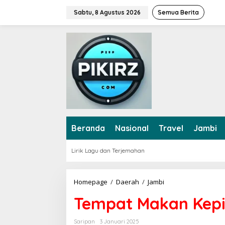
L
Sabtu, 8 Agustus 2026
Semua Berita
e
w
a
t
i
k
e
k
o
n
t
e
Beranda
Nasional
Travel
Jambi
n
Lirik Lagu dan Terjemahan
Homepage
/
Daerah
/
Jambi
T
e
Tempat Makan Kepi
m
p
a
Saripan
3 Januari 2025