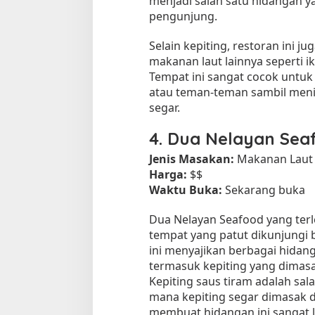
menjadi salah satu hidangan y
pengunjung.
Selain kepiting, restoran ini 
makanan laut lainnya seperti i
Tempat ini sangat cocok untu
atau teman-teman sambil menik
segar.
4.
Dua Nelayan Sea
Jenis Masakan:
Makanan Laut
Harga:
$$
Waktu Buka:
Sekarang buka
Dua Nelayan Seafood yang terl
tempat yang patut dikunjungi 
ini menyajikan berbagai hidan
termasuk kepiting yang dimas
Kepiting saus tiram adalah sala
mana kepiting segar dimasak d
membuat hidangan ini sangat l