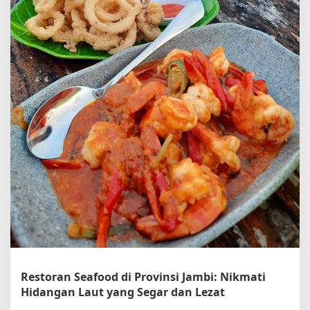
o
d
d
i
J
a
m
b
i
Restoran Seafood di Provinsi Jambi: Nikmati
Hidangan Laut yang Segar dan Lezat