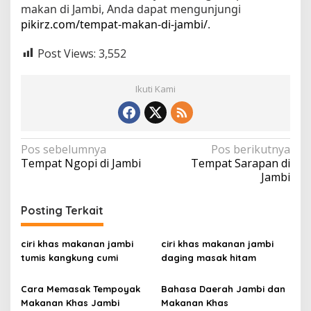
makan di Jambi, Anda dapat mengunjungi
pikirz.com/tempat-makan-di-jambi/
.
Post Views:
3,552
Ikuti Kami
N
Pos sebelumnya
Pos berikutnya
Tempat Ngopi di Jambi
Tempat Sarapan di
a
Jambi
v
i
Posting Terkait
g
a
ciri khas makanan jambi
ciri khas makanan jambi
tumis kangkung cumi
daging masak hitam
s
i
Cara Memasak Tempoyak
Bahasa Daerah Jambi dan
p
Makanan Khas Jambi
Makanan Khas