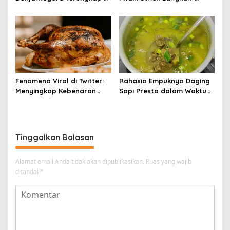
Balik Kelezatannya
Langkahnya dan Ikuti
Panduannya
Fenomena Viral di Twitter:
Rahasia Empuknya Daging
Menyingkap Kebenaran
Sapi Presto dalam Waktu
Ayam Protena yang Tidak
Singkat: Panduan Lengkap
Sama dengan Daging
Tinggalkan Balasan
Alamat email Anda tidak akan dipublikasikan.
Ruas yang wajib
ditandai
*