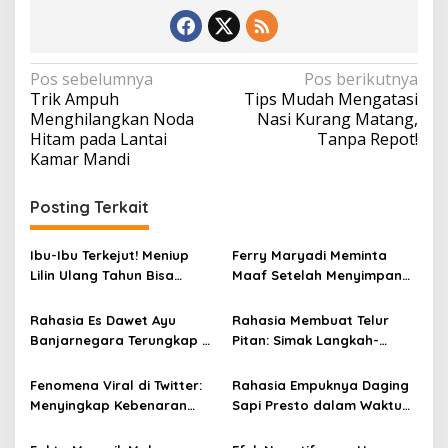
N
Pos sebelumnya
Pos berikutnya
Trik Ampuh
Tips Mudah Mengatasi
a
Menghilangkan Noda
Nasi Kurang Matang,
v
Hitam pada Lantai
Tanpa Repot!
Kamar Mandi
i
g
Posting Terkait
a
s
Ibu-Ibu Terkejut! Meniup
Ferry Maryadi Meminta
i
Lilin Ulang Tahun Bisa
Maaf Setelah Menyimpan
Berbahaya dan Mematikan
Rahasia Selama 10 Tahun
p
Rahasia Es Dawet Ayu
Rahasia Membuat Telur
o
Banjarnegara Terungkap di
Pitan: Simak Langkah-
s
Balik Kelezatannya
Langkahnya dan Ikuti
Panduannya
Fenomena Viral di Twitter:
Rahasia Empuknya Daging
Menyingkap Kebenaran
Sapi Presto dalam Waktu
Ayam Protena yang Tidak
Singkat: Panduan Lengkap
Sama dengan Daging