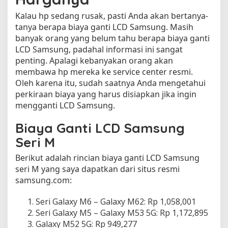
n
t
Kalau hp sedang rusak, pasti Anda akan bertanya-
i
tanya berapa biaya ganti LCD Samsung. Masih
a
banyak orang yang belum tahu berapa biaya ganti
n
LCD Samsung, padahal informasi ini sangat
L
penting. Apalagi kebanyakan orang akan
C
membawa hp mereka ke service center resmi.
D
Oleh karena itu, sudah saatnya Anda mengetahui
S
perkiraan biaya yang harus disiapkan jika ingin
a
mengganti LCD Samsung.
m
s
Biaya Ganti LCD Samsung
u
n
Seri M
g
:
Berikut adalah rincian biaya ganti LCD Samsung
H
seri M yang saya dapatkan dari situs resmi
a
samsung.com:
r
g
Seri Galaxy M6 – Galaxy M62: Rp 1,058,001
a
Seri Galaxy M5 – Galaxy M53 5G: Rp 1,172,895
L
Galaxy M52 5G: Rp 949,277
e