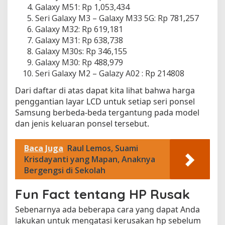
Galaxy M51: Rp 1,053,434
n
Seri Galaxy M3 – Galaxy M33 5G: Rp 781,257
g
Galaxy M32: Rp 619,181
k
Galaxy M31: Rp 638,738
a
p
Galaxy M30s: Rp 346,155
d
Galaxy M30: Rp 488,979
a
Seri Galaxy M2 – Galazy A02 : Rp 214808
n
Dari daftar di atas dapat kita lihat bahwa harga
I
n
penggantian layar LCD untuk setiap seri ponsel
f
Samsung berbeda-beda tergantung pada model
o
dan jenis keluaran ponsel tersebut.
r
m
Baca Juga
Raul Lemos, Suami
a
Krisdayanti yang Mapan, Anaknya
s
Bergengsi di Sekolah
i
T
Fun Fact tentang HP Rusak
e
r
Sebenarnya ada beberapa cara yang dapat Anda
k
lakukan untuk mengatasi kerusakan hp sebelum
i