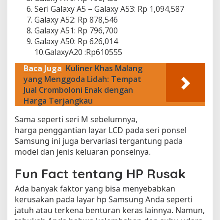
Seri Galaxy A5 – Galaxy A53: Rp 1,094,587
Galaxy A52: Rp 878,546
Galaxy A51: Rp 796,700
Galaxy A50: Rp 626,014
10.GalaxyA20 :Rp610555
Baca Juga
Kuliner Khas Malang
yang Menggoda Lidah: Tempat
Jual Cromboloni Enak dengan
Harga Terjangkau
Sama seperti seri M sebelumnya,
harga penggantian layar LCD pada seri ponsel
Samsung ini juga bervariasi tergantung pada
model dan jenis keluaran ponselnya.
Fun Fact tentang HP Rusak
Ada banyak faktor yang bisa menyebabkan
kerusakan pada layar hp Samsung Anda seperti
jatuh atau terkena benturan keras lainnya. Namun,