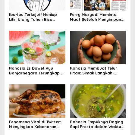
Ibu-Ibu Terkejut! Meniup
Ferry Maryadi Meminta
Lilin Ulang Tahun Bisa
Maaf Setelah Menyimpan
Berbahaya dan Mematikan
Rahasia Selama 10 Tahun
Rahasia Es Dawet Ayu
Rahasia Membuat Telur
Banjarnegara Terungkap di
Pitan: Simak Langkah-
Balik Kelezatannya
Langkahnya dan Ikuti
Panduannya
Fenomena Viral di Twitter:
Rahasia Empuknya Daging
Menyingkap Kebenaran
Sapi Presto dalam Waktu
Ayam Protena yang Tidak
Singkat: Panduan Lengkap