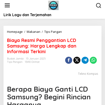
L
e
w
Lirik Lagu dan Terjemahan
a
t
i
k
Homepage
/
Makanan
/
Tips Pangan
B
e
i
k
Biaya Resmi Penggantian LCD
a
o
Samsung: Harga Lengkap dan
y
n
a
Informasi Terkini
t
R
e
Budak Jambi
15 Januari 2025
e
Tips Pangan
13410 Dilihat
n
s
m
i
Tekno Kompas
P
e
Berapa Biaya Ganti LCD
n
g
Samsung? Begini Rincian
g
a
Harganya