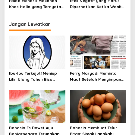
Fakta Menarik Makanan
Efek Negatif yang Harus
Khas Italia yang Ternyata
Diperhatikan Ketika Wanita
Bisa Membantu
Sering Mengonsumsi Ceker
Menurunkan Berat Badan
dan Sayap Ayam
Jangan Lewatkan
Ibu-Ibu Terkejut! Meniup
Ferry Maryadi Meminta
Lilin Ulang Tahun Bisa
Maaf Setelah Menyimpan
Berbahaya dan Mematikan
Rahasia Selama 10 Tahun
Rahasia Es Dawet Ayu
Rahasia Membuat Telur
Banjarnegara Terungkap di
Pitan: Simak Langkah-