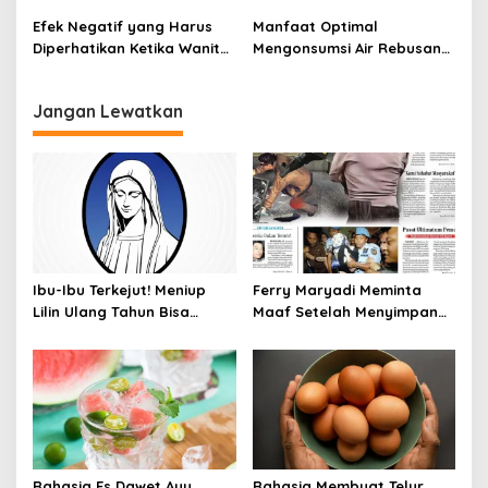
Sama dengan Daging
Menurunkan Berat Badan
Efek Negatif yang Harus
Manfaat Optimal
Diperhatikan Ketika Wanita
Mengonsumsi Air Rebusan
Sering Mengonsumsi Ceker
Jahe Setiap Hari
dan Sayap Ayam
Jangan Lewatkan
Ibu-Ibu Terkejut! Meniup
Ferry Maryadi Meminta
Lilin Ulang Tahun Bisa
Maaf Setelah Menyimpan
Berbahaya dan Mematikan
Rahasia Selama 10 Tahun
Rahasia Es Dawet Ayu
Rahasia Membuat Telur