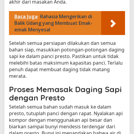
akhir dari masakan Anda.
a
p
Baca Juga
Rahasia Mengerikan di
Balik Udang yang Membuat Emak-
emak Menyesal
Setelah semua persiapan dilakukan dan semua
bahan siap, masukkan potongan-potongan daging
sapi ke dalam panci presto. Pastikan untuk tidak
melebihi batas maksimum kapasitas panci. Terlalu
penuh dapat membuat daging tidak matang
merata.
Proses Memasak Daging Sapi
dengan Presto
Setelah semua bahan sudah masuk ke dalam
presto, tutuplah panci dengan rapat. Nyalakan api
kompor dengan menggunakan api besar dan
biarkan sampai bunyi mendesis terdengar dari
dalam presto. Bunyi ini menandakan bahwa air di