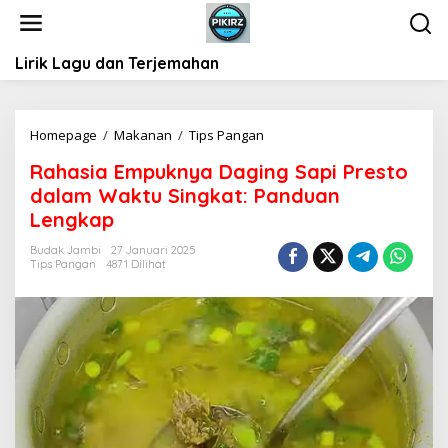
L
e
w
Lirik Lagu dan Terjemahan
a
t
i
k
Homepage
/
Makanan
/
Tips Pangan
R
e
a
k
Rahasia Empuknya Daging Sapi Presto
h
o
dalam Waktu Singkat: Panduan
a
n
s
Lengkap
t
i
e
Budak Jambi
27 Januari 2025
a
Tips Pangan
4871 Dilihat
n
E
m
p
u
k
n
y
a
D