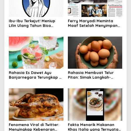
Ibu-Ibu Terkejut! Meniup
Ferry Maryadi Meminta
Lilin Ulang Tahun Bisa
Maaf Setelah Menyimpan
Berbahaya dan Mematikan
Rahasia Selama 10 Tahun
Rahasia Es Dawet Ayu
Rahasia Membuat Telur
Banjarnegara Terungkap di
Pitan: Simak Langkah-
Balik Kelezatannya
Langkahnya dan Ikuti
Panduannya
Fenomena Viral di Twitter:
Fakta Menarik Makanan
Menyingkap Kebenaran
Khas Italia yang Ternyata