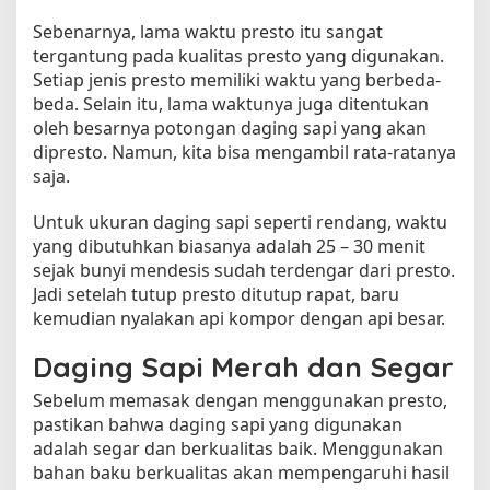
t
Sebenarnya, lama waktu presto itu sangat
u
tergantung pada kualitas presto yang digunakan.
S
Setiap jenis presto memiliki waktu yang berbeda-
i
beda. Selain itu, lama waktunya juga ditentukan
n
oleh besarnya potongan daging sapi yang akan
g
dipresto. Namun, kita bisa mengambil rata-ratanya
k
saja.
a
t
:
Untuk ukuran daging sapi seperti rendang, waktu
P
yang dibutuhkan biasanya adalah 25 – 30 menit
a
sejak bunyi mendesis sudah terdengar dari presto.
n
Jadi setelah tutup presto ditutup rapat, baru
d
kemudian nyalakan api kompor dengan api besar.
u
a
Daging Sapi Merah dan Segar
n
L
Sebelum memasak dengan menggunakan presto,
e
pastikan bahwa daging sapi yang digunakan
n
adalah segar dan berkualitas baik. Menggunakan
g
bahan baku berkualitas akan mempengaruhi hasil
k