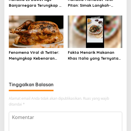
Banjarnegara Terungkap di
Pitan: Simak Langkah-
Balik Kelezatannya
Langkahnya dan Ikuti
Panduannya
Fenomena Viral di Twitter:
Fakta Menarik Makanan
Menyingkap Kebenaran
Khas Italia yang Ternyata
Ayam Protena yang Tidak
Bisa Membantu
Sama dengan Daging
Menurunkan Berat Badan
Tinggalkan Balasan
Alamat email Anda tidak akan dipublikasikan.
Ruas yang wajib
ditandai
*