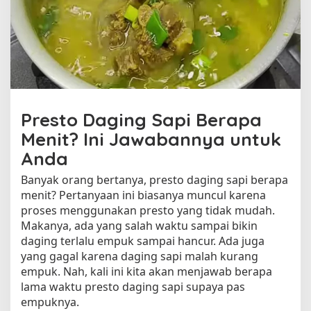
a
g
i
n
g
S
a
p
Presto Daging Sapi Berapa
i
P
Menit? Ini Jawabannya untuk
r
Anda
e
s
Banyak orang bertanya, presto daging sapi berapa
t
menit? Pertanyaan ini biasanya muncul karena
o
proses menggunakan presto yang tidak mudah.
d
Makanya, ada yang salah waktu sampai bikin
a
daging terlalu empuk sampai hancur. Ada juga
l
yang gagal karena daging sapi malah kurang
a
m
empuk. Nah, kali ini kita akan menjawab berapa
W
lama waktu presto daging sapi supaya pas
a
empuknya.
k