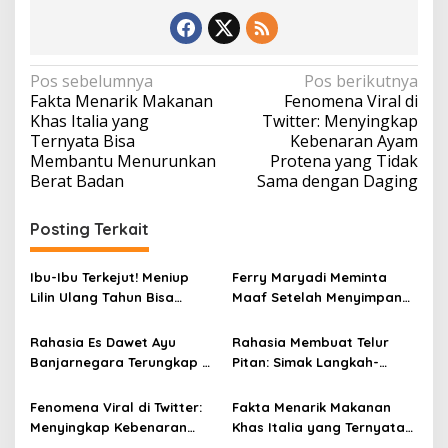
N
Pos sebelumnya
Pos berikutnya
Fakta Menarik Makanan
Fenomena Viral di
a
Khas Italia yang
Twitter: Menyingkap
v
Ternyata Bisa
Kebenaran Ayam
Membantu Menurunkan
Protena yang Tidak
i
Berat Badan
Sama dengan Daging
g
a
Posting Terkait
s
i
Ibu-Ibu Terkejut! Meniup
Ferry Maryadi Meminta
Lilin Ulang Tahun Bisa
Maaf Setelah Menyimpan
p
Berbahaya dan Mematikan
Rahasia Selama 10 Tahun
o
Rahasia Es Dawet Ayu
Rahasia Membuat Telur
s
Banjarnegara Terungkap di
Pitan: Simak Langkah-
Balik Kelezatannya
Langkahnya dan Ikuti
Panduannya
Fenomena Viral di Twitter:
Fakta Menarik Makanan
Menyingkap Kebenaran
Khas Italia yang Ternyata
Ayam Protena yang Tidak
Bisa Membantu