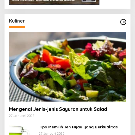
A
R
I
P
Kuliner
A
N
Mengenal Jenis-jenis Sayuran untuk Salad
27 Januari 2025
Tips Memilih Teh Hijau yang Berkualitas
27 Januari 2025