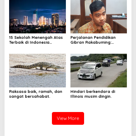
Komputer
15 Sekolah Menengah Atas
Perjalanan Pendidikan
Terbaik di Indonesia
Gibran Rakabuming:
Berdasarkan Hasil UTBK
Cawapres Muda di Pilpres
Raksasa baik, ramah, dan
Hindari berkendara di
sangat bersahabat.
Illinois musim dingin.
View More