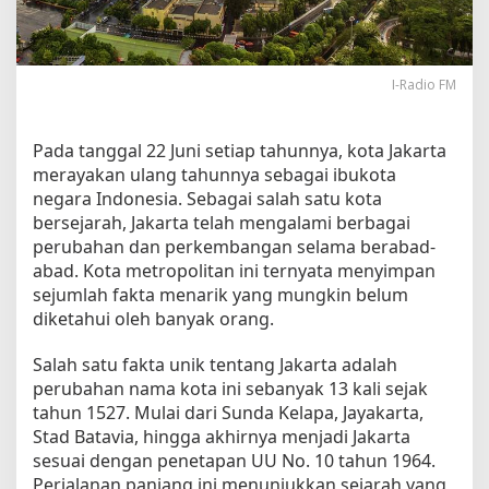
n
g
I
b
I-Radio FM
u
K
o
Pada tanggal 22 Juni setiap tahunnya, kota Jakarta
t
merayakan ulang tahunnya sebagai ibukota
a
negara Indonesia. Sebagai salah satu kota
J
bersejarah, Jakarta telah mengalami berbagai
a
perubahan dan perkembangan selama berabad-
k
abad. Kota metropolitan ini ternyata menyimpan
a
r
sejumlah fakta menarik yang mungkin belum
t
diketahui oleh banyak orang.
a
Salah satu fakta unik tentang Jakarta adalah
perubahan nama kota ini sebanyak 13 kali sejak
tahun 1527. Mulai dari Sunda Kelapa, Jayakarta,
Stad Batavia, hingga akhirnya menjadi Jakarta
sesuai dengan penetapan UU No. 10 tahun 1964.
Perjalanan panjang ini menunjukkan sejarah yang