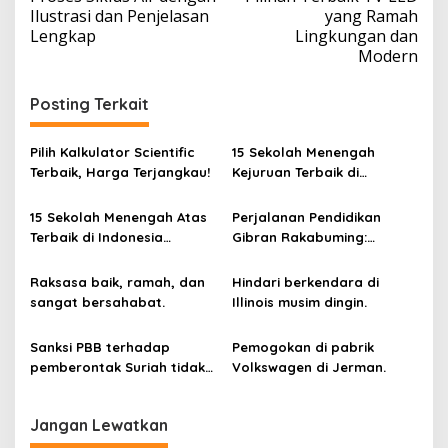
a
Ilustrasi dan Penjelasan
yang Ramah
v
Lengkap
Lingkungan dan
Modern
i
g
Posting Terkait
a
s
Pilih Kalkulator Scientific
15 Sekolah Menengah
i
Terbaik, Harga Terjangkau!
Kejuruan Terbaik di
Indonesia Berdasarkan
p
Hasil Ujian Tulis Berbasis
15 Sekolah Menengah Atas
Perjalanan Pendidikan
o
Komputer
Terbaik di Indonesia
Gibran Rakabuming:
s
Berdasarkan Hasil UTBK
Cawapres Muda di Pilpres
Raksasa baik, ramah, dan
Hindari berkendara di
sangat bersahabat.
Illinois musim dingin.
Sanksi PBB terhadap
Pemogokan di pabrik
pemberontak Suriah tidak
Volkswagen di Jerman.
dicabut.
Jangan Lewatkan