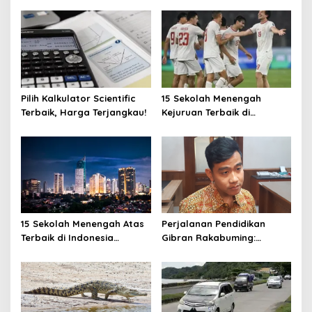
Pilih Kalkulator Scientific
15 Sekolah Menengah
Terbaik, Harga Terjangkau!
Kejuruan Terbaik di
Indonesia Berdasarkan
Hasil Ujian Tulis Berbasis
Komputer
15 Sekolah Menengah Atas
Perjalanan Pendidikan
Terbaik di Indonesia
Gibran Rakabuming:
Berdasarkan Hasil UTBK
Cawapres Muda di Pilpres