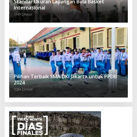
Standar Ukuran Lapangan Bola Basket
Internasional
5149 Dilihat
Pilihan Terbaik SMA DKI Jakarta untuk PPDB
2024
5084 Dilihat