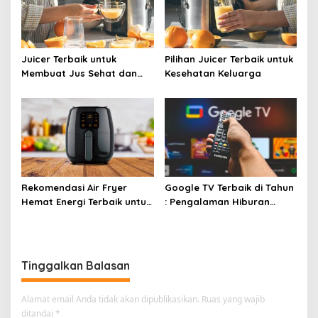
Juicer Terbaik untuk
Pilihan Juicer Terbaik untuk
Membuat Jus Sehat dan
Kesehatan Keluarga
Lezat
Rekomendasi Air Fryer
Google TV Terbaik di Tahun
Hemat Energi Terbaik untuk
: Pengalaman Hiburan
Masakan Lezat
Maksimal dengan Layar
Luas!
Tinggalkan Balasan
Alamat email Anda tidak akan dipublikasikan.
Ruas yang wajib
ditandai
*