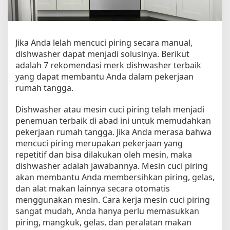
i
n
P
e
Jika Anda lelah mencuci piring secara manual,
n
dishwasher dapat menjadi solusinya. Berikut
c
adalah 7 rekomendasi merk dishwasher terbaik
u
c
yang dapat membantu Anda dalam pekerjaan
i
rumah tangga.
P
i
Dishwasher atau mesin cuci piring telah menjadi
r
penemuan terbaik di abad ini untuk memudahkan
i
pekerjaan rumah tangga. Jika Anda merasa bahwa
n
mencuci piring merupakan pekerjaan yang
g
repetitif dan bisa dilakukan oleh mesin, maka
T
dishwasher adalah jawabannya. Mesin cuci piring
e
akan membantu Anda membersihkan piring, gelas,
r
dan alat makan lainnya secara otomatis
b
a
menggunakan mesin. Cara kerja mesin cuci piring
i
sangat mudah, Anda hanya perlu memasukkan
k
piring, mangkuk, gelas, dan peralatan makan
,