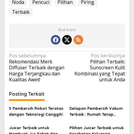
Noda
Pencuci
Pilihan
Piring
Terbaik
Ikuti Kami
N
Pos sebelumnya
Pos berikutnya
Rekomendasi Merk
Pilihan Terbaik:
a
Diffuser Terbaik dengan
Sunscreen Kulit
v
Harga Terjangkau dan
Kombinasi yang Tepat
Kualitas Awet!
untuk Anda
i
g
Posting Terkait
a
s
5 Pembersih Robot Teratas
Delapan Pembersih Vakum
i
dengan Teknologi Canggih!
Terbaik : Rumah Tetap
Bersih Tanpa Kesulitan!
p
Juicer Terbaik untuk
Pilihan Juicer Terbaik untuk
o
Membuat Jus Sehat dan
Kesehatan Keluarga