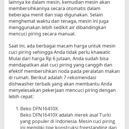
lainnya ke dalam mesin, kemudian mesin akan
E
membersihkannya secara otomatis dalam
f
beberapa menit dan siap digunakan. Selain
e
menghemat waktu dan tenaga, mesin ini juga
k
menggunakan lebih sedikit air dibandingkan
t
mencuci piring secara manual.
i
f
Saat ini, ada berbagai macam harga untuk mesin
M
e
cuci piring sehingga Anda tidak perlu khawatir.
n
Mulai dari harga Rp 6 jutaan, Anda sudah bisa
g
mendapatkan alat cuci piring yang canggih dan
h
efektif membersihkan noda pada peralatan makan
i
di rumah. Berikut adalah 7 rekomendasi
l
dishwasher terbaik yang akan membantu Anda
a
menyelesaikan pekerjaan mencuci piring dengan
n
lebih cepat:
g
k
Beko DFN16410X:
a
Beko DFN16410X adalah merek asal Turki
n
N
yang populer di Indonesia. Mesin cuci piring
o
ini memiliki tipe konstruksi freestanding dan