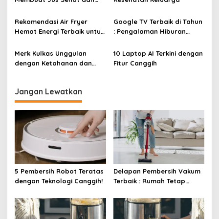
s
Lezat
Rekomendasi Air Fryer
Google TV Terbaik di Tahun
Hemat Energi Terbaik untuk
: Pengalaman Hiburan
Masakan Lezat
Maksimal dengan Layar
Luas!
Merk Kulkas Unggulan
10 Laptop AI Terkini dengan
dengan Ketahanan dan
Fitur Canggih
Efisiensi Energi Terbaik
Jangan Lewatkan
5 Pembersih Robot Teratas
Delapan Pembersih Vakum
dengan Teknologi Canggih!
Terbaik : Rumah Tetap
Bersih Tanpa Kesulitan!