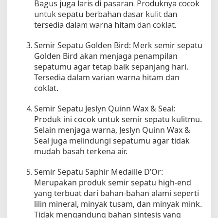
Bagus juga laris di pasaran. Produknya cocok
i
untuk sepatu berbahan dasar kulit dan
l
tersedia dalam warna hitam dan coklat.
M
e
Semir Sepatu Golden Bird: Merk semir sepatu
n
Golden Bird akan menjaga penampilan
g
sepatumu agar tetap baik sepanjang hari.
i
Tersedia dalam varian warna hitam dan
l
a
coklat.
p
d
Semir Sepatu Jeslyn Quinn Wax & Seal:
a
Produk ini cocok untuk semir sepatu kulitmu.
n
Selain menjaga warna, Jeslyn Quinn Wax &
B
Seal juga melindungi sepatumu agar tidak
a
mudah basah terkena air.
r
u
Semir Sepatu Saphir Medaille D’Or:
S
Merupakan produk semir sepatu high-end
e
yang terbuat dari bahan-bahan alami seperti
t
lilin mineral, minyak tusam, dan minyak mink.
i
a
Tidak mengandung bahan sintesis yang