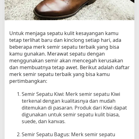
a
t
u
B
e
Untuk menjaga sepatu kulit kesayangan kamu
r
k
tetap terlihat baru dan kinclong setiap hari, ada
u
beberapa merk semir sepatu terbaik yang bisa
a
kamu gunakan. Merawat sepatu dengan
l
menggunakan semir akan mencegah kerusakan
i
dan membuatnya tetap awet. Berikut adalah daftar
t
merk semir sepatu terbaik yang bisa kamu
a
pertimbangkan:
s
u
Semir Sepatu Kiwi: Merk semir sepatu Kiwi
n
terkenal dengan kualitasnya dan mudah
t
ditemukan di pasaran. Produk dari Kiwi dapat
u
k
digunakan untuk semir sepatu kulit biasa,
T
suede, dan kanvas.
a
m
Semir Sepatu Bagus: Merk semir sepatu
p