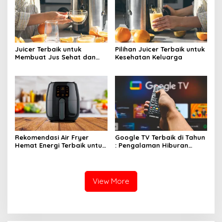
Juicer Terbaik untuk
Pilihan Juicer Terbaik untuk
Membuat Jus Sehat dan
Kesehatan Keluarga
Lezat
Rekomendasi Air Fryer
Google TV Terbaik di Tahun
Hemat Energi Terbaik untuk
: Pengalaman Hiburan
Masakan Lezat
Maksimal dengan Layar
Luas!
View More