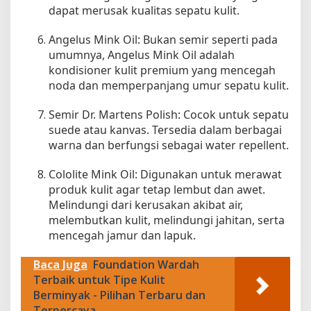
p
dapat merusak kualitas sepatu kulit.
H
a
Angelus Mink Oil: Bukan semir seperti pada
r
umumnya, Angelus Mink Oil adalah
i
kondisioner kulit premium yang mencegah
noda dan memperpanjang umur sepatu kulit.
Semir Dr. Martens Polish: Cocok untuk sepatu
suede atau kanvas. Tersedia dalam berbagai
warna dan berfungsi sebagai water repellent.
Cololite Mink Oil: Digunakan untuk merawat
produk kulit agar tetap lembut dan awet.
Melindungi dari kerusakan akibat air,
melembutkan kulit, melindungi jahitan, serta
mencegah jamur dan lapuk.
Baca Juga
Foundation Wardah
Terbaik untuk Tipe Kulit
Berminyak - Pilihan Terbaru dan
Terpercaya