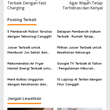
a
Terbaik Dengan Fast
Agar Wajah Tetap
v
Charging
Terhidrasi dan Kenyal
i
Posting Terkait
g
a
5 Pembersih Robot Teratas
Delapan Pembersih Vakum
s
dengan Teknologi Canggih!
Terbaik : Rumah Tetap
i
Bersih Tanpa Kesulitan!
p
Juicer Terbaik untuk
Pilihan Juicer Terbaik untuk
Membuat Jus Sehat dan
Kesehatan Keluarga
o
Lezat
s
Rekomendasi Air Fryer
Google TV Terbaik di Tahun
Hemat Energi Terbaik untuk
: Pengalaman Hiburan
Masakan Lezat
Maksimal dengan Layar
Luas!
Merk Kulkas Unggulan
10 Laptop AI Terkini dengan
dengan Ketahanan dan
Fitur Canggih
Efisiensi Energi Terbaik
Jangan Lewatkan