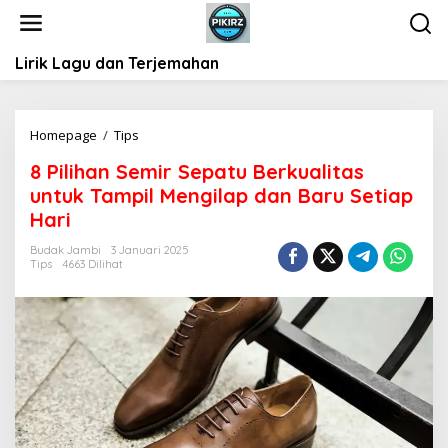
L
e
w
Lirik Lagu dan Terjemahan
a
t
i
k
Homepage
/
Tips
8
e
P
k
8 Pilihan Semir Sepatu Berkualitas
i
o
untuk Tampil Mengilap dan Baru Setiap
l
n
i
Hari
t
h
e
Budak Jambi
3 Januari 2025
a
Tips
4663 Dilihat
n
n
S
e
m
i
r
S
e
p