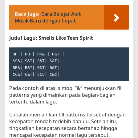
Baca Juga
Cara Belajar Alat
Musik Baru dengan Cepat
Judul Lagu: Smells Like Teen Spirit
HH | HH | HH& | H&T |

SS&| S&T| S&T| S&T|

BB&| B&T| B&T| B&T|

Pada contoh di atas, simbol “&” menunjukkan fill
patterns yang dimainkan pada bagian-bagian
tertentu dalam lagu.
Cobalah memainkan fill patterns tersebut dengan
kecepatan rendah terlebih dahulu. Setelah itu,
tingkatkan kecepatan secara bertahap hingga
mencapai kecepatan normal lagu tersebut.