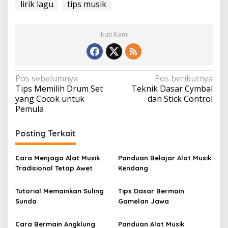
lirik lagu
tips musik
Ikuti Kami
N
Pos sebelumnya
Pos berikutnya
Tips Memilih Drum Set
Teknik Dasar Cymbal
a
yang Cocok untuk
dan Stick Control
v
Pemula
i
Posting Terkait
g
a
Cara Menjaga Alat Musik
Panduan Belajar Alat Musik
s
Tradisional Tetap Awet
Kendang
i
p
Tutorial Memainkan Suling
Tips Dasar Bermain
Sunda
Gamelan Jawa
o
s
Cara Bermain Angklung
Panduan Alat Musik