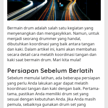
e
r
m
a
i
Bermain drum adalah salah satu kegiatan yang
n
menyenangkan dan mengasyikkan. Namun, untuk
D
menjadi seorang drummer yang handal,
r
u
dibutuhkan koordinasi yang baik antara tangan
m
dan kaki. Dalam artikel ini, kami akan membahas
secara detail cara melatih koordinasi tangan dan
kaki saat bermain drum. Mari kita mulai!
Persiapan Sebelum Berlatih
Sebelum memulai latihan, ada beberapa persiapan
yang perlu Anda lakukan agar dapat melatih
koordinasi tangan dan kaki dengan baik. Pertama-
tama, pastikan Anda memiliki drum set yang
sesuai dengan kebutuhan Anda. Jika Anda masih
pemula, sebaiknya gunakan drum set yang