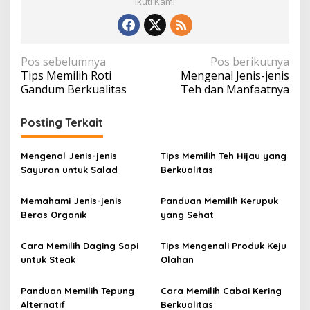
Ikuti Kami
N
Pos sebelumnya
Pos berikutnya
Tips Memilih Roti
Mengenal Jenis-jenis
a
Gandum Berkualitas
Teh dan Manfaatnya
v
i
Posting Terkait
g
a
Mengenal Jenis-jenis
Tips Memilih Teh Hijau yang
Sayuran untuk Salad
Berkualitas
s
i
Memahami Jenis-jenis
Panduan Memilih Kerupuk
p
Beras Organik
yang Sehat
o
Cara Memilih Daging Sapi
Tips Mengenali Produk Keju
s
untuk Steak
Olahan
Panduan Memilih Tepung
Cara Memilih Cabai Kering
Alternatif
Berkualitas