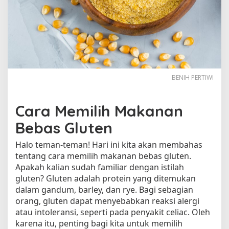
a
n
B
e
b
a
s
G
BENIH PERTIWI
l
u
Cara Memilih Makanan
t
e
Bebas Gluten
n
Halo teman-teman! Hari ini kita akan membahas
tentang cara memilih makanan bebas gluten.
Apakah kalian sudah familiar dengan istilah
gluten? Gluten adalah protein yang ditemukan
dalam gandum, barley, dan rye. Bagi sebagian
orang, gluten dapat menyebabkan reaksi alergi
atau intoleransi, seperti pada penyakit celiac. Oleh
karena itu, penting bagi kita untuk memilih