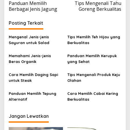
Panduan Memilih
Tips Mengenali Tahu
a
Berbagai Jenis Jagung
Goreng Berkualitas
v
i
Posting Terkait
g
a
Mengenal Jenis-jenis
Tips Memilih Teh Hijau yang
Sayuran untuk Salad
Berkualitas
s
i
Memahami Jenis-jenis
Panduan Memilih Kerupuk
p
Beras Organik
yang Sehat
o
Cara Memilih Daging Sapi
Tips Mengenali Produk Keju
s
untuk Steak
Olahan
Panduan Memilih Tepung
Cara Memilih Cabai Kering
Alternatif
Berkualitas
Jangan Lewatkan