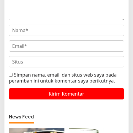
Simpan nama, email, dan situs web saya pada
peramban ini untuk komentar saya berikutnya.
News Feed