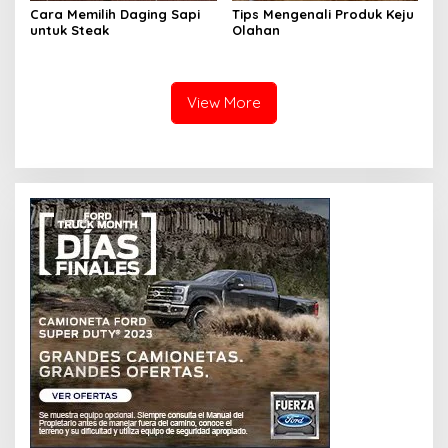
Cara Memilih Daging Sapi
Tips Mengenali Produk Keju
untuk Steak
Olahan
View More