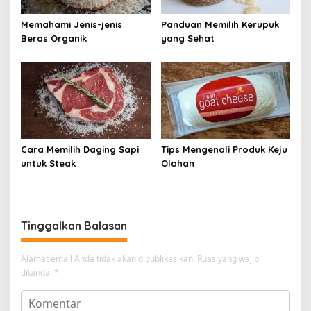
Memahami Jenis-jenis
Panduan Memilih Kerupuk
Beras Organik
yang Sehat
Cara Memilih Daging Sapi
Tips Mengenali Produk Keju
untuk Steak
Olahan
Tinggalkan Balasan
Alamat email Anda tidak akan dipublikasikan.
Ruas yang wajib
ditandai
*