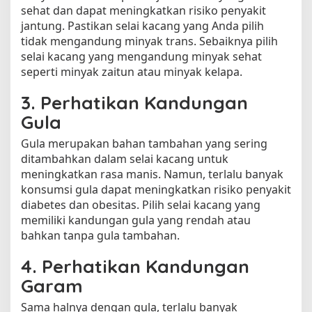
sehat dan dapat meningkatkan risiko penyakit
jantung. Pastikan selai kacang yang Anda pilih
tidak mengandung minyak trans. Sebaiknya pilih
selai kacang yang mengandung minyak sehat
seperti minyak zaitun atau minyak kelapa.
3. Perhatikan Kandungan
Gula
Gula merupakan bahan tambahan yang sering
ditambahkan dalam selai kacang untuk
meningkatkan rasa manis. Namun, terlalu banyak
konsumsi gula dapat meningkatkan risiko penyakit
diabetes dan obesitas. Pilih selai kacang yang
memiliki kandungan gula yang rendah atau
bahkan tanpa gula tambahan.
4. Perhatikan Kandungan
Garam
Sama halnya dengan gula, terlalu banyak