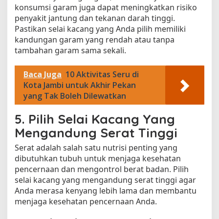
konsumsi garam juga dapat meningkatkan risiko
penyakit jantung dan tekanan darah tinggi.
Pastikan selai kacang yang Anda pilih memiliki
kandungan garam yang rendah atau tanpa
tambahan garam sama sekali.
Baca Juga
10 Aktivitas Seru di
Kota Jambi untuk Akhir Pekan
yang Tak Boleh Dilewatkan
5. Pilih Selai Kacang Yang
Mengandung Serat Tinggi
Serat adalah salah satu nutrisi penting yang
dibutuhkan tubuh untuk menjaga kesehatan
pencernaan dan mengontrol berat badan. Pilih
selai kacang yang mengandung serat tinggi agar
Anda merasa kenyang lebih lama dan membantu
menjaga kesehatan pencernaan Anda.