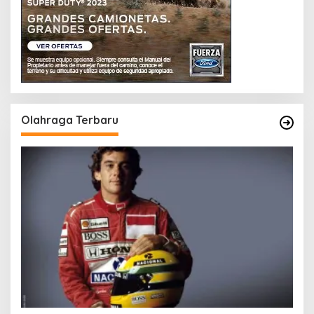
Olahraga Terbaru