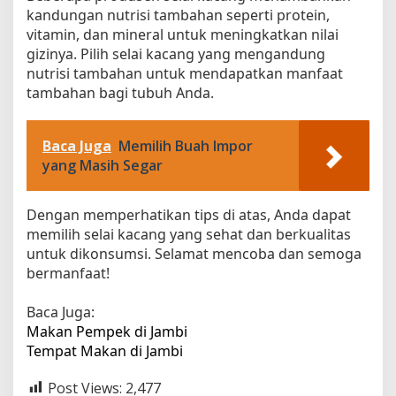
kandungan nutrisi tambahan seperti protein,
vitamin, dan mineral untuk meningkatkan nilai
gizinya. Pilih selai kacang yang mengandung
nutrisi tambahan untuk mendapatkan manfaat
tambahan bagi tubuh Anda.
Baca Juga
Memilih Buah Impor
yang Masih Segar
Dengan memperhatikan tips di atas, Anda dapat
memilih selai kacang yang sehat dan berkualitas
untuk dikonsumsi. Selamat mencoba dan semoga
bermanfaat!
Baca Juga:
Makan Pempek di Jambi
Tempat Makan di Jambi
Post Views:
2,477