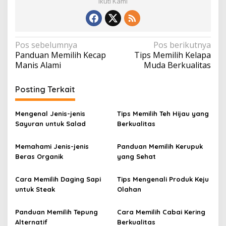
Ikuti Kami
N
Pos sebelumnya
Pos berikutnya
Panduan Memilih Kecap
Tips Memilih Kelapa
a
Manis Alami
Muda Berkualitas
v
i
Posting Terkait
g
a
Mengenal Jenis-jenis
Tips Memilih Teh Hijau yang
Sayuran untuk Salad
Berkualitas
s
i
Memahami Jenis-jenis
Panduan Memilih Kerupuk
p
Beras Organik
yang Sehat
o
Cara Memilih Daging Sapi
Tips Mengenali Produk Keju
s
untuk Steak
Olahan
Panduan Memilih Tepung
Cara Memilih Cabai Kering
Alternatif
Berkualitas