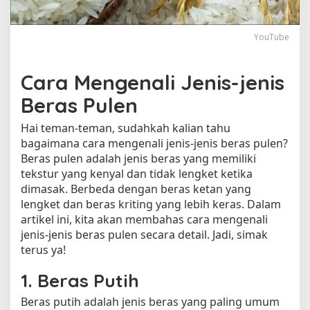
i
s
-
YouTube
j
e
n
Cara Mengenali Jenis-jenis
i
Beras Pulen
s
B
Hai teman-teman, sudahkah kalian tahu
e
bagaimana cara mengenali jenis-jenis beras pulen?
r
a
Beras pulen adalah jenis beras yang memiliki
s
tekstur yang kenyal dan tidak lengket ketika
P
dimasak. Berbeda dengan beras ketan yang
u
lengket dan beras kriting yang lebih keras. Dalam
l
artikel ini, kita akan membahas cara mengenali
e
jenis-jenis beras pulen secara detail. Jadi, simak
n
terus ya!
1. Beras Putih
Beras putih adalah jenis beras yang paling umum