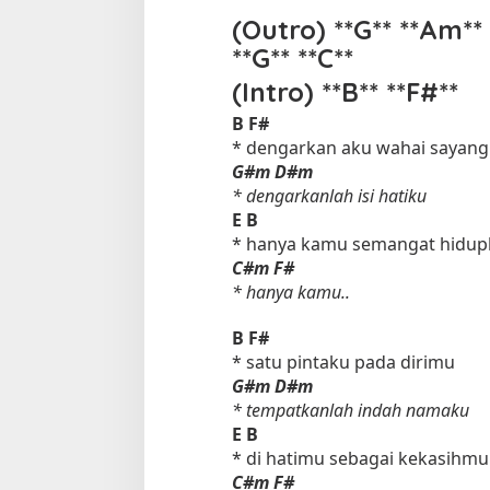
(Outro) **G** **Am** 
**G** **C**
(Intro) **B** **F#**
B
F#
* dengarkan aku wahai sayan
G#m
D#m
* dengarkanlah isi hatiku
E
B
* hanya kamu semangat hidup
C#m
F#
* hanya kamu..
B
F#
* satu pintaku pada dirimu
G#m
D#m
* tempatkanlah indah namaku
E
B
* di hatimu sebagai kekasihmu
C#m
F#