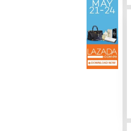
Kota Baru Jambi
Tempat Makan Kepiting di Jambi
|
3 Januari 2025
Di Daerah, Jambi, Travel
|
3 Januari 2025