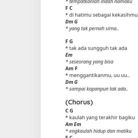
* tempatkanlah indah namaku
F
C
* di hatimu sebagai kekasihmu
Dm
G
* yang tak pernah sirna..
F
G
* tak ada sungguh tak ada
Em
* seseorang yang bisa
Tempat Makan di 
Am
F
Di Daerah, Jambi, Travel
* menggantikanmu, uu uu..
Dm
G
* sampai kapanpun tak ada..
Tempat Makan All You Can Eat di
Jambi
(Chorus)
Di Daerah, Jambi, Travel
|
3 Januari 2025
C
G
* kaulah yang terakhir bagiku
Am
Em
* engkaulah hidup dan matiku
F
C