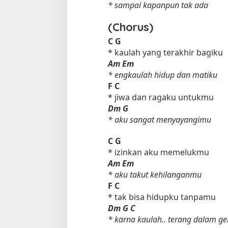
* sampai kapanpun tak ada
(Chorus)
C
G
* kaulah yang terakhir bagiku
Am
Em
* engkaulah hidup dan matiku
F
C
* jiwa dan ragaku untukmu
Dm
G
* aku sangat menyayangimu
C
G
* izinkan aku memelukmu
Am
Em
* aku takut kehilanganmu
F
C
* tak bisa hidupku tanpamu
Dm
G
C
* karna kaulah.. terang dalam ge