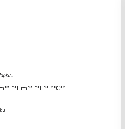
lapku..
m** **Em** **F** **C**
gku