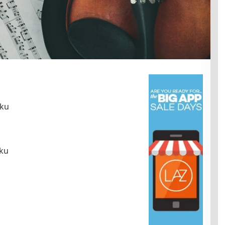
gku
ku