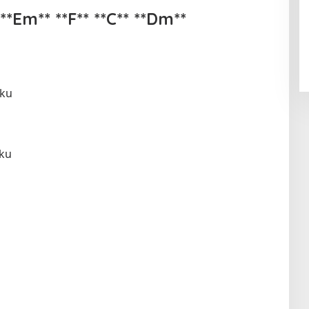
**Em** **F** **C** **Dm**
gku
ku