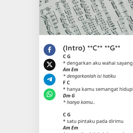
u
o
l
e
h
D
i
m
(Intro) **C** **G**
a
s
C
G
G
* dengarkan aku wahai sayan
e
Am
Em
p
* dengarkanlah isi hatiku
e
F
C
n
* hanya kamu semangat hidup
k
Dm
G
* hanya kamu..
C
G
* satu pintaku pada dirimu
Am
Em