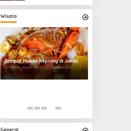
Wisata
Tempat Makan di Thehok Jambi
Di Daerah, Jambi, Travel
|
3 Januari 2025
General