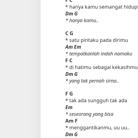
* hanya kamu semangat hidup
Dm
G
* hanya kamu..
C
G
* satu pintaku pada dirimu
Am
Em
* tempatkanlah indah namaku
F
C
* di hatimu sebagai kekasihmu
Dm
G
* yang tak pernah sirna..
F
G
* tak ada sungguh tak ada
Em
* seseorang yang bisa
Am
F
* menggantikanmu, uu uu..
Dm
G