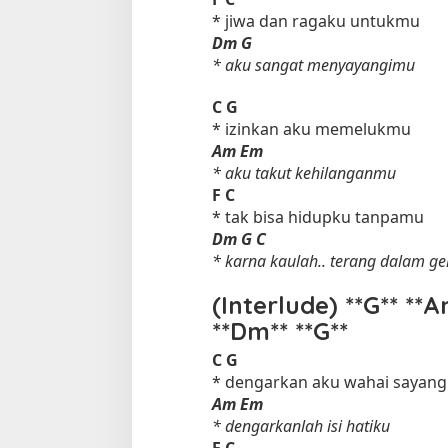
* jiwa dan ragaku untukmu
Dm
G
* aku sangat menyayangimu
C
G
* izinkan aku memelukmu
Am
Em
* aku takut kehilanganmu
F
C
* tak bisa hidupku tanpamu
Dm
G
C
* karna kaulah.. terang dalam ge
(Interlude) **G** **A
**Dm** **G**
C
G
* dengarkan aku wahai sayan
Am
Em
* dengarkanlah isi hatiku
F
C