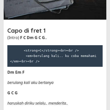
o
l
e
h
T
r
Capo di fret 1
i
o
(Intro)
F
C
Dm
G
C
G
..
E
l
       <strong>C</strong><br><br />

e
x
        <em>berulang kali.. ku coba memahami
i
s
Dm
Em
F
berulang kali aku bertanya
G
C
G
haruskah diriku selalu.. menderita..