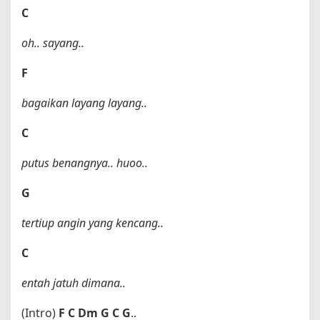
C
oh.. sayang..
F
bagaikan layang layang..
C
putus benangnya.. huoo..
G
tertiup angin yang kencang..
C
entah jatuh dimana..
(Intro)
F
C
Dm
G
C
G
..