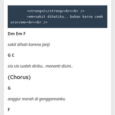
        <strong>C</strong><br><br />

        <em>sakit dihatiku.. bukan karna cemb
Dm
Em
F
sakit dihati karena janji
G
C
sia sia sudah diriku.. menanti disini..
(Chorus)
G
anggur merah di genggamanku
F