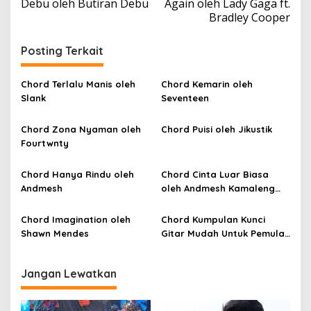
Debu oleh Butiran Debu
Again oleh Lady Gaga ft.
v
Bradley Cooper
i
Posting Terkait
g
a
Chord Terlalu Manis oleh
Chord Kemarin oleh
s
Slank
Seventeen
i
p
Chord Zona Nyaman oleh
Chord Puisi oleh Jikustik
Fourtwnty
o
s
Chord Hanya Rindu oleh
Chord Cinta Luar Biasa
Andmesh
oleh Andmesh Kamaleng
(SKA VERSION by. GENJA
SKA)
Chord Imagination oleh
Chord Kumpulan Kunci
Shawn Mendes
Gitar Mudah Untuk Pemula
oleh Penyanyi Pemula
Jangan Lewatkan