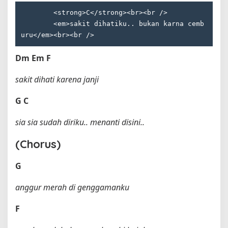
        <strong>C</strong><br><br />

        <em>sakit dihatiku.. bukan karna cemb
Dm
Em
F
sakit dihati karena janji
G
C
sia sia sudah diriku.. menanti disini..
(Chorus)
G
anggur merah di genggamanku
F