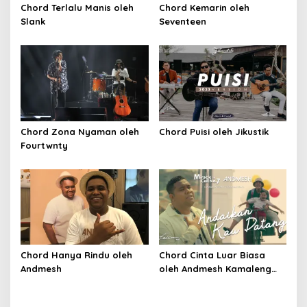
Chord Terlalu Manis oleh
Chord Kemarin oleh
Slank
Seventeen
Chord Zona Nyaman oleh
Chord Puisi oleh Jikustik
Fourtwnty
Chord Hanya Rindu oleh
Chord Cinta Luar Biasa
Andmesh
oleh Andmesh Kamaleng
(SKA VERSION by. GENJA
SKA)