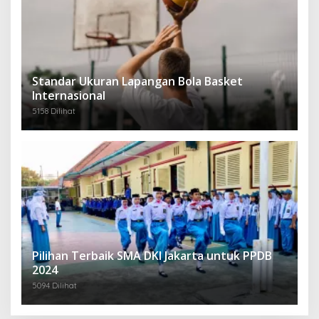
Standar Ukuran Lapangan Bola Basket
Internasional
5158 Dilihat
Pilihan Terbaik SMA DKI Jakarta untuk PPDB
2024
5094 Dilihat