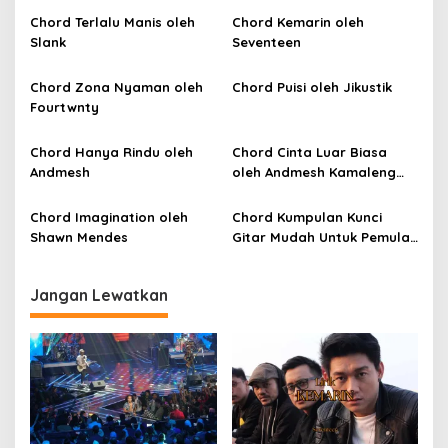
g
a
Chord Terlalu Manis oleh
Chord Kemarin oleh
Slank
Seventeen
s
i
Chord Zona Nyaman oleh
Chord Puisi oleh Jikustik
p
Fourtwnty
o
Chord Hanya Rindu oleh
Chord Cinta Luar Biasa
s
Andmesh
oleh Andmesh Kamaleng
(SKA VERSION by. GENJA
SKA)
Chord Imagination oleh
Chord Kumpulan Kunci
Shawn Mendes
Gitar Mudah Untuk Pemula
oleh Penyanyi Pemula
Jangan Lewatkan