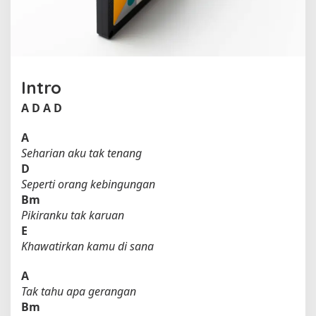
a
n
g
o
l
e
Intro
h
A
A
D
A
D
r
m
A
a
Seharian aku tak tenang
d
D
a
Seperti orang kebingungan
Bm
Pikiranku tak karuan
E
Khawatirkan kamu di sana
A
Tak tahu apa gerangan
Bm