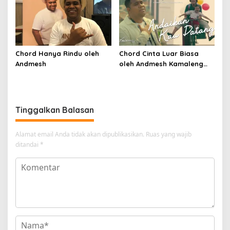
Chord Hanya Rindu oleh
Chord Cinta Luar Biasa
Andmesh
oleh Andmesh Kamaleng
(SKA VERSION by. GENJA
SKA)
Tinggalkan Balasan
Alamat email Anda tidak akan dipublikasikan.
Ruas yang wajib
ditandai
*