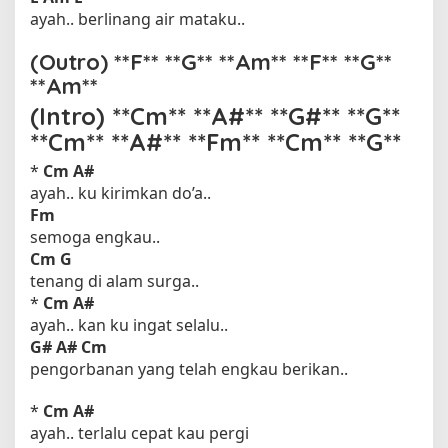
ayah.. berlinang air mataku..
(Outro) **F** **G** **Am** **F** **G**
**Am**
(Intro) **Cm** **A#** **G#** **G**
**Cm** **A#** **Fm** **Cm** **G**
*
Cm
A#
ayah.. ku kirimkan do’a..
Fm
semoga engkau..
Cm G
tenang di alam surga..
*
Cm
A#
ayah.. kan ku ingat selalu..
G#
A#
Cm
pengorbanan yang telah engkau berikan..
*
Cm
A#
ayah.. terlalu cepat kau pergi