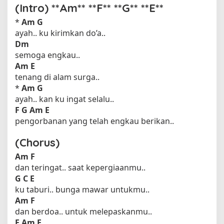
(Intro) **Am** **F** **G** **E**
*
Am
G
ayah.. ku kirimkan do’a..
Dm
semoga engkau..
Am E
tenang di alam surga..
*
Am
G
ayah.. kan ku ingat selalu..
F
G
Am E
pengorbanan yang telah engkau berikan..
(Chorus)
Am
F
dan teringat.. saat kepergiaanmu..
G
C E
ku taburi.. bunga mawar untukmu..
Am
F
dan berdoa.. untuk melepaskanmu..
E
Am E