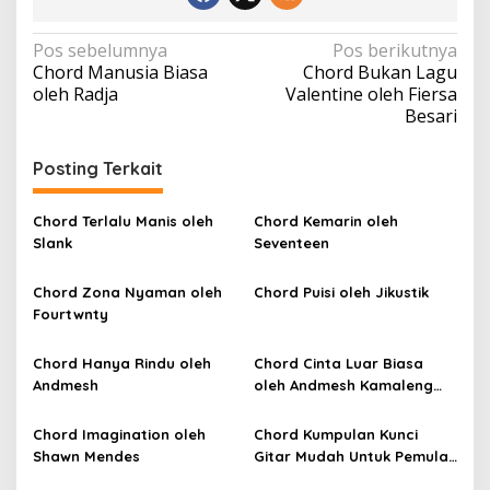
N
Pos sebelumnya
Pos berikutnya
Chord Manusia Biasa
Chord Bukan Lagu
a
oleh Radja
Valentine oleh Fiersa
v
Besari
i
Posting Terkait
g
a
Chord Terlalu Manis oleh
Chord Kemarin oleh
s
Slank
Seventeen
i
p
Chord Zona Nyaman oleh
Chord Puisi oleh Jikustik
Fourtwnty
o
s
Chord Hanya Rindu oleh
Chord Cinta Luar Biasa
Andmesh
oleh Andmesh Kamaleng
(SKA VERSION by. GENJA
SKA)
Chord Imagination oleh
Chord Kumpulan Kunci
Shawn Mendes
Gitar Mudah Untuk Pemula
oleh Penyanyi Pemula