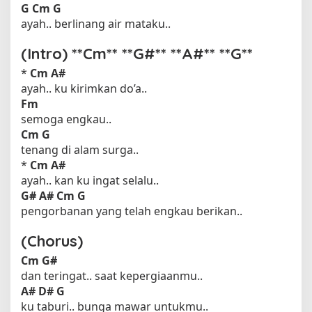
G
Cm G
ayah.. berlinang air mataku..
(Intro) **Cm** **G#** **A#** **G**
*
Cm
A#
ayah.. ku kirimkan do’a..
Fm
semoga engkau..
Cm G
tenang di alam surga..
*
Cm
A#
ayah.. kan ku ingat selalu..
G#
A#
Cm G
pengorbanan yang telah engkau berikan..
(Chorus)
Cm
G#
dan teringat.. saat kepergiaanmu..
A#
D# G
ku taburi.. bunga mawar untukmu..