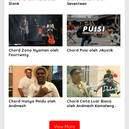
Slank
Seventeen
Chord Zona Nyaman oleh
Chord Puisi oleh Jikustik
Fourtwnty
Chord Hanya Rindu oleh
Chord Cinta Luar Biasa
Andmesh
oleh Andmesh Kamaleng
(SKA VERSION by. GENJA
SKA)
View More