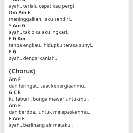
ayah.. terlalu cepat kau pergi
Dm
Am E
meninggalkan.. aku sendiri..
*
Am
G
ayah.. tak bisa aku ingkari..
F
G
Am
tanpa engkau.. hidupku terasa sunyi..
F
G
ayah.. dengarkanlah..
(Chorus)
Am
F
dan teringat.. saat kepergiaanmu..
G
C E
ku taburi.. bunga mawar untukmu..
Am
F
dan berdoa.. untuk melepaskanmu..
E
Am E
ayah.. berlinang air mataku..