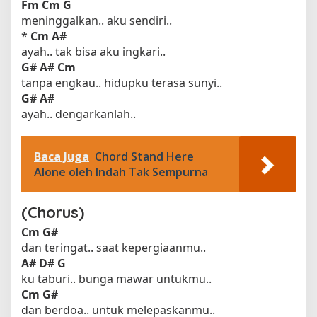
Fm
Cm G
meninggalkan.. aku sendiri..
*
Cm
A#
ayah.. tak bisa aku ingkari..
G#
A#
Cm
tanpa engkau.. hidupku terasa sunyi..
G#
A#
ayah.. dengarkanlah..
Baca Juga
Chord Stand Here
Alone oleh Indah Tak Sempurna
(Chorus)
Cm
G#
dan teringat.. saat kepergiaanmu..
A#
D# G
ku taburi.. bunga mawar untukmu..
Cm
G#
dan berdoa.. untuk melepaskanmu..