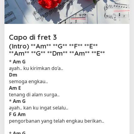
N
e
i
s
Capo di fret 3
(Intro) **Am** **G** **F** **E**
**Am** **G** **Dm** **Am** **E**
*
Am
G
ayah.. ku kirimkan do’a..
Dm
semoga engkau..
Am E
tenang di alam surga..
*
Am
G
ayah.. kan ku ingat selalu..
F
G
Am
pengorbanan yang telah engkau berikan..
*
Am
G