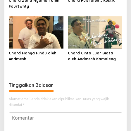
Chord Zona Nyaman oleh
Chord Puisi oleh Jikustik
Fourtwnty
Chord Hanya Rindu oleh
Chord Cinta Luar Biasa
Andmesh
oleh Andmesh Kamaleng
(SKA VERSION by. GENJA
SKA)
Tinggalkan Balasan
Alamat email Anda tidak akan dipublikasikan.
Ruas yang wajib
ditandai
*