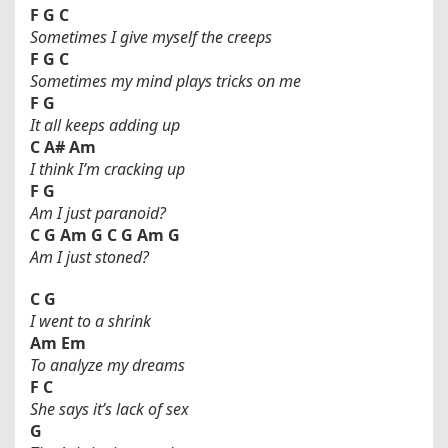
F
G
C
Sometimes I give myself the creeps
F
G
C
Sometimes my mind plays tricks on me
F
G
It all keeps adding up
C
A#
Am
I think I’m cracking up
F
G
Am I just paranoid?
C
G
Am
G
C
G
Am
G
Am I just stoned?
C
G
I went to a shrink
Am
Em
To analyze my dreams
F
C
She says it’s lack of sex
G