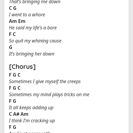
That’s bringing me down
C
G
I went to a whore
Am
Em
He said my life’s a bore
F
C
So quit my whining cause
G
It’s bringing her down
[Chorus]
F
G
C
Sometimes I give myself the creeps
F
G
C
Sometimes my mind plays tricks on me
F
G
It all keeps adding up
C
A#
Am
I think I’m cracking up
F
G