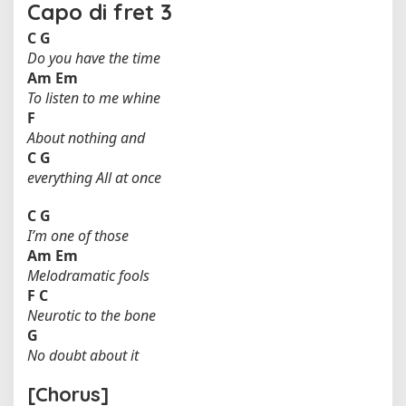
Capo di fret 3
C
G
Do you have the time
Am
Em
To listen to me whine
F
About nothing and
C
G
everything All at once
C
G
I’m one of those
Am
Em
Melodramatic fools
F
C
Neurotic to the bone
G
No doubt about it
[Chorus]