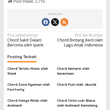
Post Views:
2,710
Ikuti Kami
N
Pos sebelumnya
Pos berikutnya
Chord Sakit Dalam
Chord Bintang Kecil oleh
a
Bercinta oleh Ipank
Lagu Anak Indonesia
v
i
Posting Terkait
g
a
Chord Terlalu Manis oleh
Chord Kemarin oleh
Slank
Seventeen
s
i
Chord Zona Nyaman oleh
Chord Puisi oleh Jikustik
p
Fourtwnty
o
Chord Hanya Rindu oleh
Chord Cinta Luar Biasa
s
Andmesh
oleh Andmesh Kamaleng