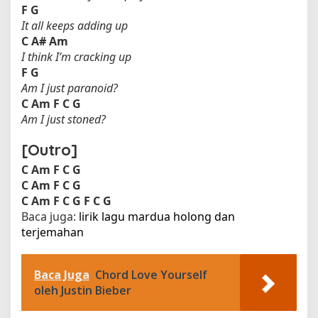
F
G
It all keeps adding up
C
A#
Am
I think I’m cracking up
F
G
Am I just paranoid?
C
Am
F
C
G
Am I just stoned?
[Outro]
C
Am
F
C
G
C
Am
F
C
G
C
Am
F
C
G
F
C
G
Baca juga:
lirik lagu mardua holong dan
terjemahan​
Baca Juga
Chord Love Yourself
oleh Justin Bieber