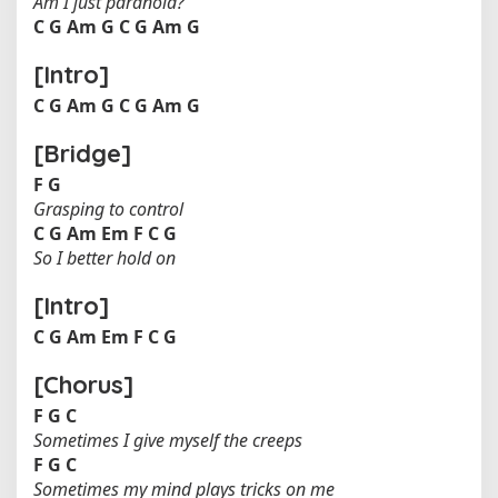
Am I just paranoid?
C
G
Am
G
C
G
Am
G
[Intro]
C
G
Am
G
C
G
Am
G
[Bridge]
F
G
Grasping to control
C
G
Am
Em
F
C
G
So I better hold on
[Intro]
C
G
Am
Em
F
C
G
[Chorus]
F
G
C
Sometimes I give myself the creeps
F
G
C
Sometimes my mind plays tricks on me