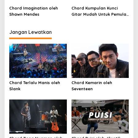
(SKA VERSION by. GENJA
SKA)
Chord Imagination oleh
Chord Kumpulan Kunci
Shawn Mendes
Gitar Mudah Untuk Pemula
oleh Penyanyi Pemula
Jangan Lewatkan
Chord Terlalu Manis oleh
Chord Kemarin oleh
Slank
Seventeen