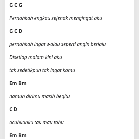
G
C
G
Pernahkah engkau sejenak mengingat aku
G
C
D
pernahkah ingat walau seperti angin berlalu
Disetiap malam kini aku
tak sedetikpun tak ingat kamu
Em
Bm
namun dirimu masih begitu
C
D
acuhkanku tak mau tahu
Em
Bm