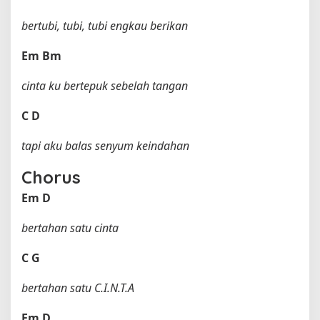
bertubi, tubi, tubi engkau berikan
Em
Bm
cinta ku bertepuk sebelah tangan
C
D
tapi aku balas senyum keindahan
Chorus
Em
D
bertahan satu cinta
C
G
bertahan satu C.I.N.T.A
Em
D