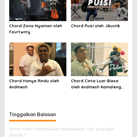
Chord Zona Nyaman oleh
Chord Puisi oleh Jikustik
Fourtwnty
Chord Hanya Rindu oleh
Chord Cinta Luar Biasa
Andmesh
oleh Andmesh Kamaleng
(SKA VERSION by. GENJA
SKA)
Tinggalkan Balasan
Alamat email Anda tidak akan dipublikasikan.
Ruas yang wajib
ditandai
*