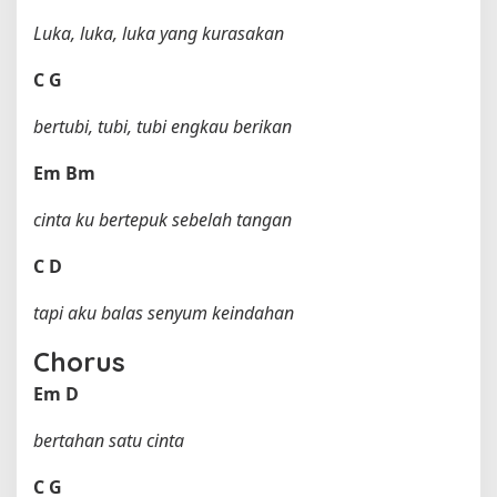
Luka, luka, luka yang kurasakan
C
G
bertubi, tubi, tubi engkau berikan
Em
Bm
cinta ku bertepuk sebelah tangan
C
D
tapi aku balas senyum keindahan
Chorus
Em
D
bertahan satu cinta
C
G