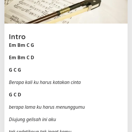
e
h
D
'
B
a
Intro
g
i
Em
Bm
C
G
n
d
Em
Bm
C
D
a
s
G
C
G
Berapa kali ku harus katakan cinta
G
C
D
berapa lama ku harus menunggumu
Diujung gelisah ini aku
tak sedetikpun tak ingat kamu