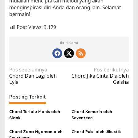
mulailah menciptakan melodi yang akan
menginspirasi diri Anda dan orang lain. Selamat
bermain!
Post Views:
3,179
Ikuti Kami
N
Pos sebelumnya
Pos berikutnya
Chord Dan Lagi oleh
Chord Jika Cinta Dia oleh
a
Lyla
Geisha
v
i
Posting Terkait
g
a
Chord Terlalu Manis oleh
Chord Kemarin oleh
Slank
Seventeen
s
i
Chord Zona Nyaman oleh
Chord Puisi oleh Jikustik
Fourtwnty