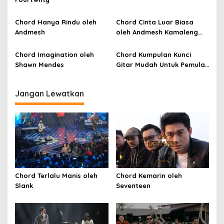
p
o
Chord Hanya Rindu oleh
Chord Cinta Luar Biasa
s
Andmesh
oleh Andmesh Kamaleng
(SKA VERSION by. GENJA
SKA)
Chord Imagination oleh
Chord Kumpulan Kunci
Shawn Mendes
Gitar Mudah Untuk Pemula
oleh Penyanyi Pemula
Jangan Lewatkan
Chord Terlalu Manis oleh
Chord Kemarin oleh
Slank
Seventeen