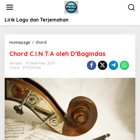
L
e
w
Lirik Lagu dan Terjemahan
a
t
i
k
Homepage
/
chord
C
e
h
k
Chord C.I.N.T.A oleh D’Bagindas
o
o
r
Saripan
31 Desember 2024
n
d
Chord
3179 Dilihat
t
C
e
.
n
I
.
N
.
T
.
A
o
l