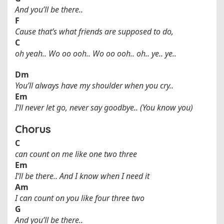
And you’ll be there..
F
Cause that’s what friends are supposed to do,
C
oh yeah.. Wo oo ooh.. Wo oo ooh.. oh.. ye.. ye..
Dm
You’ll always have my shoulder when you cry..
Em
I’ll never let go, never say goodbye.. (You know you)
Chorus
C
can count on me like one two three
Em
I’ll be there.. And I know when I need it
Am
I can count on you like four three two
G
And you’ll be there..