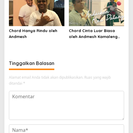
Chord Hanya Rindu oleh
Chord Cinta Luar Biasa
Andmesh
oleh Andmesh Kamaleng
(SKA VERSION by. GENJA
SKA)
Tinggalkan Balasan
Alamat email Anda tidak akan dipublikasikan.
Ruas yang wajib
ditandai
*