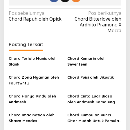
N
Pos sebelumnya
Pos berikutnya
Chord Rapuh oleh Opick
Chord Bitterlove oleh
a
Ardhito Pramono X
v
Mocca
i
Posting Terkait
g
a
Chord Terlalu Manis oleh
Chord Kemarin oleh
s
Slank
Seventeen
i
p
Chord Zona Nyaman oleh
Chord Puisi oleh Jikustik
Fourtwnty
o
s
Chord Hanya Rindu oleh
Chord Cinta Luar Biasa
Andmesh
oleh Andmesh Kamaleng
(SKA VERSION by. GENJA
SKA)
Chord Imagination oleh
Chord Kumpulan Kunci
Shawn Mendes
Gitar Mudah Untuk Pemula
oleh Penyanyi Pemula