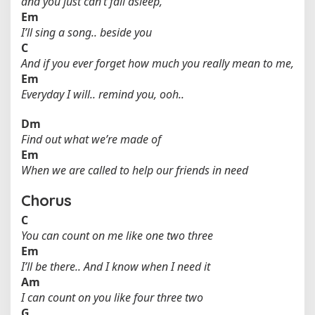
and you just can’t fall asleep,
Em
I’ll sing a song.. beside you
C
And if you ever forget how much you really mean to me,
Em
Everyday I will.. remind you, ooh..
Dm
Find out what we’re made of
Em
When we are called to help our friends in need
Chorus
C
You can count on me like one two three
Em
I’ll be there.. And I know when I need it
Am
I can count on you like four three two
G