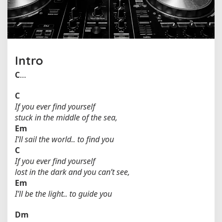
e
h
B
r
u
n
Intro
o
M
C
…
a
r
C
s
If you ever find yourself
stuck in the middle of the sea,
Em
I’ll sail the world.. to find you
C
If you ever find yourself
lost in the dark and you can’t see,
Em
I’ll be the light.. to guide you
Dm