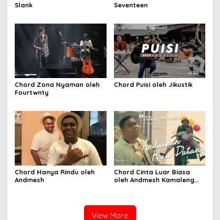
Slank
Seventeen
Chord Zona Nyaman oleh
Chord Puisi oleh Jikustik
Fourtwnty
Chord Hanya Rindu oleh
Chord Cinta Luar Biasa
Andmesh
oleh Andmesh Kamaleng
(SKA VERSION by. GENJA
SKA)
View More