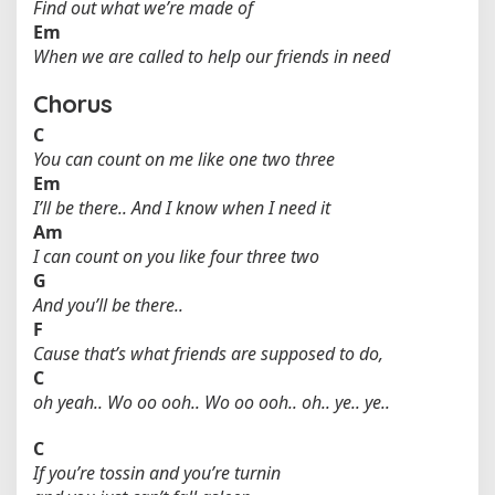
Find out what we’re made of
Em
When we are called to help our friends in need
Chorus
C
You can count on me like one two three
Em
I’ll be there.. And I know when I need it
Am
I can count on you like four three two
G
And you’ll be there..
F
Cause that’s what friends are supposed to do,
C
oh yeah.. Wo oo ooh.. Wo oo ooh.. oh.. ye.. ye..
C
If you’re tossin and you’re turnin