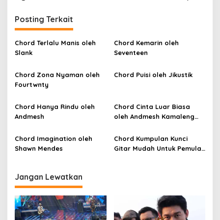
v
i
Posting Terkait
g
a
Chord Terlalu Manis oleh
Chord Kemarin oleh
Slank
Seventeen
s
i
Chord Zona Nyaman oleh
Chord Puisi oleh Jikustik
p
Fourtwnty
o
Chord Hanya Rindu oleh
Chord Cinta Luar Biasa
s
Andmesh
oleh Andmesh Kamaleng
(SKA VERSION by. GENJA
SKA)
Chord Imagination oleh
Chord Kumpulan Kunci
Shawn Mendes
Gitar Mudah Untuk Pemula
oleh Penyanyi Pemula
Jangan Lewatkan