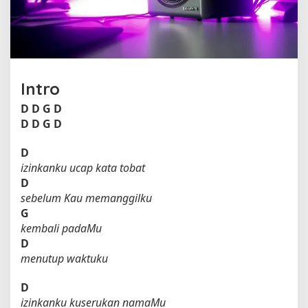
m
u
o
l
e
h
Intro
U
n
D
D
G
D
g
D
D
G
D
u
D
izinkanku ucap kata tobat
D
sebelum Kau memanggilku
G
kembali padaMu
D
menutup waktuku
D
izinkanku kuserukan namaMu