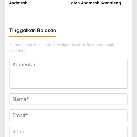
Andmesh
oleh Andmesh Kamaleng
(SKA VERSION by. GENJA
SKA)
Tinggalkan Balasan
Alamat email Anda tidak akan dipublikasikan.
Ruas yang wajib
ditandai
*