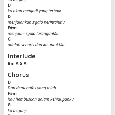
D
ku akan menjadi yang terbaik
D
menjalankan s’gala perintahMu
F#m
menjauhi sgala laranganMu
G
adalah sebaris doa ku untukMu
Interlude
Bm
A
G
A
Chorus
D
Dan demi nafas yang telah
F#m
Kau hembuskan dalam kehidupanku
G
ku berjanji