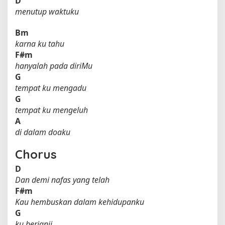
D
menutup waktuku
Bm
karna ku tahu
F#m
hanyalah pada diriMu
G
tempat ku mengadu
G
tempat ku mengeluh
A
di dalam doaku
Chorus
D
Dan demi nafas yang telah
F#m
Kau hembuskan dalam kehidupanku
G
ku berjanji