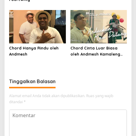
Chord Hanya Rindu oleh
Chord Cinta Luar Biasa
Andmesh
oleh Andmesh Kamaleng
(SKA VERSION by. GENJA
SKA)
Tinggalkan Balasan
Alamat email Anda tidak akan dipublikasikan.
Ruas yang wajib
ditandai
*