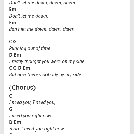
Don’t let me down, down, down
Em
Don’t let me down,
Em
don’t let me down, down, down
C
G
Running out of time
D
Em
I really thought you were on my side
C
G
D
Em
But now there’s nobody by my side
(Chorus)
C
I need you, I need you,
G
I need you right now
D
Em
Yeah, I need you right now