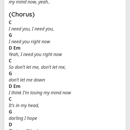
my mind now, yeah..
(Chorus)
C
I need you, I need you,
G
I need you right now
D
Em
Yeah, I need you right now
C
So don’t let me, don’t let me,
G
don’t let me down
D
Em
I think I’m losing my mind now
C
It’s in my head,
G
darling I hope
D