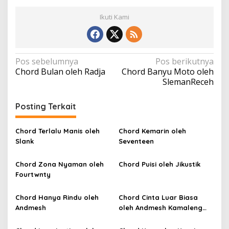
Ikuti Kami
N
Pos sebelumnya
Pos berikutnya
Chord Bulan oleh Radja
Chord Banyu Moto oleh
a
SlemanReceh
v
i
Posting Terkait
g
a
Chord Terlalu Manis oleh
Chord Kemarin oleh
Slank
Seventeen
s
i
Chord Zona Nyaman oleh
Chord Puisi oleh Jikustik
p
Fourtwnty
o
Chord Hanya Rindu oleh
Chord Cinta Luar Biasa
s
Andmesh
oleh Andmesh Kamaleng
(SKA VERSION by. GENJA
SKA)