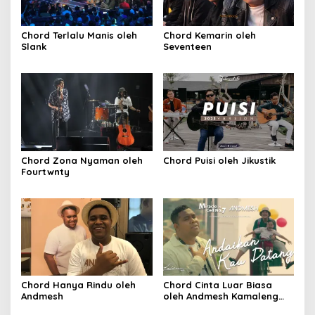
Chord Terlalu Manis oleh
Chord Kemarin oleh
Slank
Seventeen
Chord Zona Nyaman oleh
Chord Puisi oleh Jikustik
Fourtwnty
Chord Hanya Rindu oleh
Chord Cinta Luar Biasa
Andmesh
oleh Andmesh Kamaleng
(SKA VERSION by. GENJA