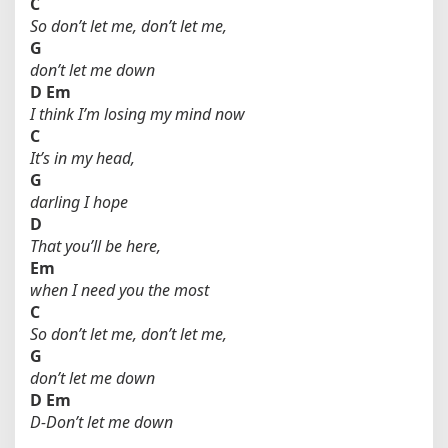
C
So don’t let me, don’t let me,
G
don’t let me down
D
Em
I think I’m losing my mind now
C
It’s in my head,
G
darling I hope
D
That you’ll be here,
Em
when I need you the most
C
So don’t let me, don’t let me,
G
don’t let me down
D
Em
D-Don’t let me down