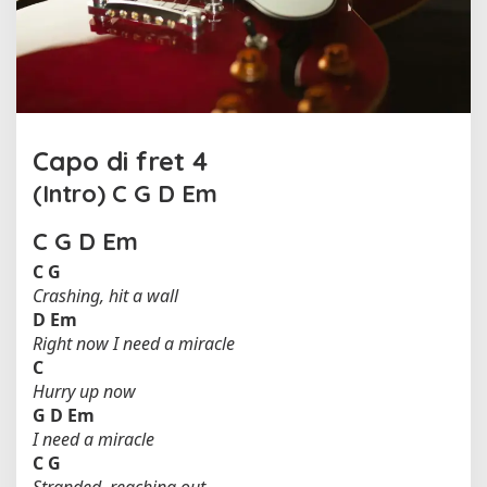
o
w
n
o
l
e
h
Capo di fret 4
T
h
(Intro)
C
G
D
Em
e
C
C
G
D
Em
h
a
C
G
i
Crashing, hit a wall
n
D
Em
s
Right now I need a miracle
m
C
o
Hurry up now
k
G
D
Em
e
I need a miracle
r
C
G
s
Stranded, reaching out
(