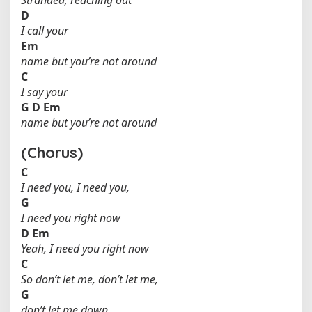
f
D
e
I call your
a
Em
t
name but you’re not around
.
C
D
I say your
a
G
D
Em
y
name but you’re not around
a
)
(Chorus)
C
I need you, I need you,
G
I need you right now
D
Em
Yeah, I need you right now
C
So don’t let me, don’t let me,
G
don’t let me down