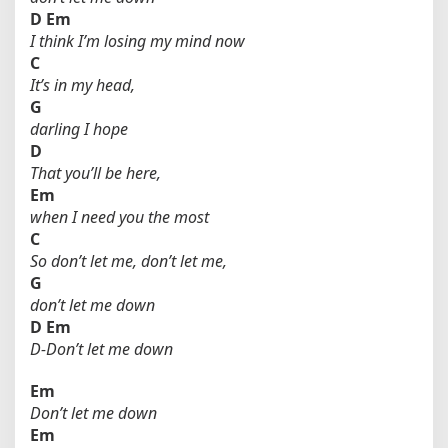
D
Em
I think I’m losing my mind now
C
It’s in my head,
G
darling I hope
D
That you’ll be here,
Em
when I need you the most
C
So don’t let me, don’t let me,
G
don’t let me down
D
Em
D-Don’t let me down
Em
Don’t let me down
Em