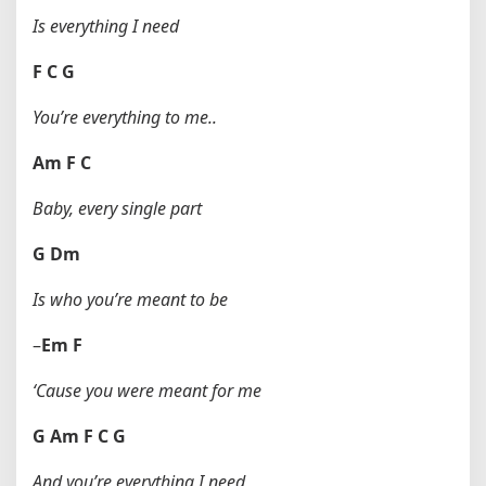
Is everything I need
F
C
G
You’re everything to me..
Am
F
C
Baby, every single part
G
Dm
Is who you’re meant to be
–
Em
F
‘Cause you were meant for me
G
Am
F
C
G
And you’re everything I need