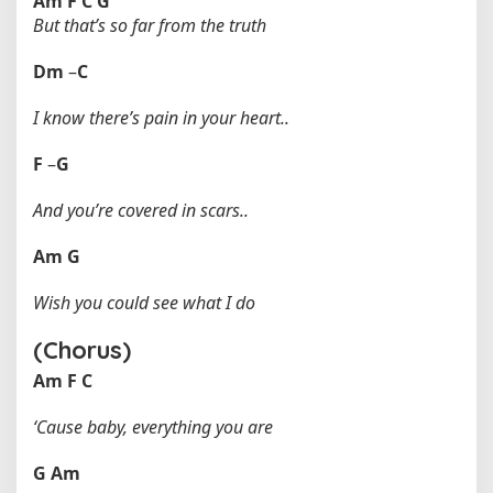
Am
F
C
G
But that’s so far from the truth
Dm
–
C
I know there’s pain in your heart..
F
–
G
And you’re covered in scars..
Am
G
Wish you could see what I do
(Chorus)
Am
F
C
‘Cause baby, everything you are
G
Am