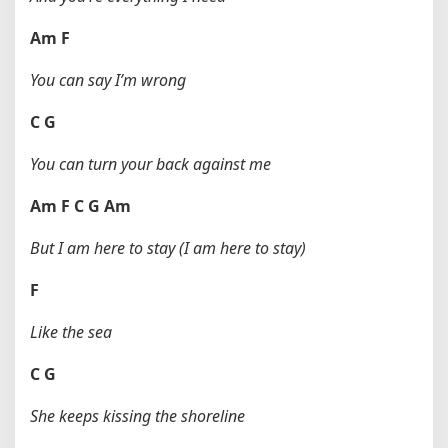
Am
F
You can say I’m wrong
C
G
You can turn your back against me
Am
F
C
G
Am
But I am here to stay (I am here to stay)
F
Like the sea
C
G
She keeps kissing the shoreline