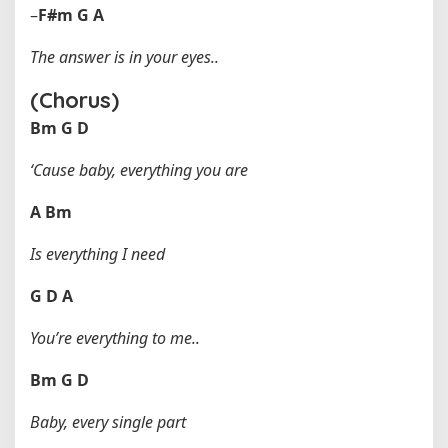
–
F#m
G
A
The answer is in your eyes..
(Chorus)
Bm
G
D
‘Cause baby, everything you are
A
Bm
Is everything I need
G
D
A
You’re everything to me..
Bm
G
D
Baby, every single part