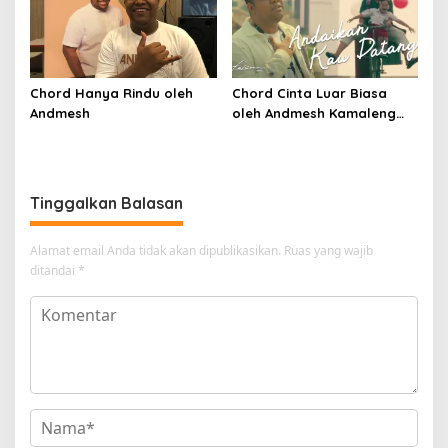
Chord Hanya Rindu oleh
Chord Cinta Luar Biasa
Andmesh
oleh Andmesh Kamaleng
(SKA VERSION by. GENJA
SKA)
Tinggalkan Balasan
Alamat email Anda tidak akan dipublikasikan.
Ruas yang wajib
ditandai
*