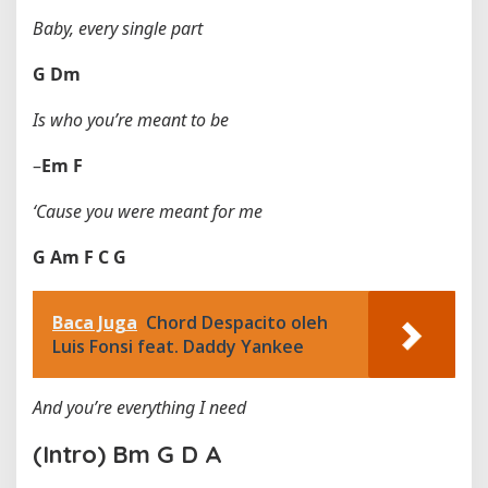
Baby, every single part
G
Dm
Is who you’re meant to be
–
Em
F
‘Cause you were meant for me
G
Am
F
C
G
Baca Juga
Chord Despacito oleh
Luis Fonsi feat. Daddy Yankee
And you’re everything I need
(Intro)
Bm
G
D
A