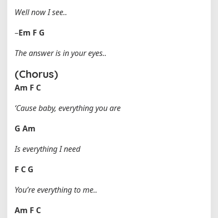
Well now I see..
–
Em
F
G
The answer is in your eyes..
(Chorus)
Am
F
C
‘Cause baby, everything you are
G
Am
Is everything I need
F
C
G
You’re everything to me..
Am
F
C