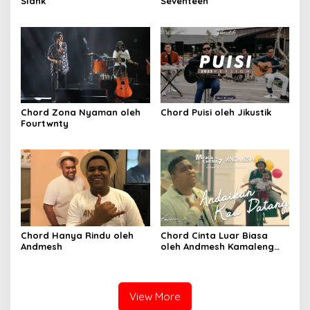
Slank
Seventeen
Chord Zona Nyaman oleh
Chord Puisi oleh Jikustik
Fourtwnty
Chord Hanya Rindu oleh
Chord Cinta Luar Biasa
Andmesh
oleh Andmesh Kamaleng
(SKA VERSION by. GENJA
SKA)
View More