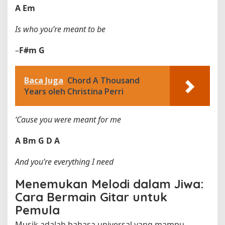
A
Em
Is who you’re meant to be
–
F#m
G
Baca Juga
Chord A Thousand
Years oleh Christina Perri
‘Cause you were meant for me
A
Bm
G
D
A
And you’re everything I need
Menemukan Melodi dalam Jiwa:
Cara Bermain Gitar untuk
Pemula
Musik adalah bahasa universal yang mampu