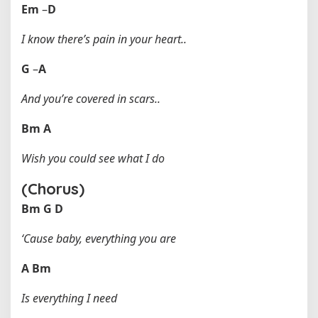
Em
–
D
I know there’s pain in your heart..
G
–
A
And you’re covered in scars..
Bm
A
Wish you could see what I do
(Chorus)
Bm
G
D
‘Cause baby, everything you are
A
Bm
Is everything I need