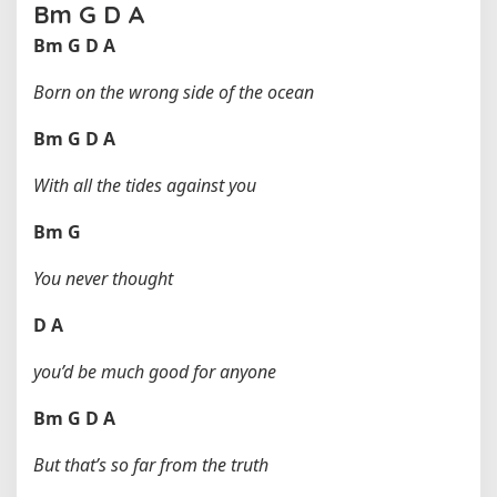
Bm
G
D
A
Bm
G
D
A
Born on the wrong side of the ocean
Bm
G
D
A
With all the tides against you
Bm
G
You never thought
D
A
you’d be much good for anyone
Bm
G
D
A
But that’s so far from the truth