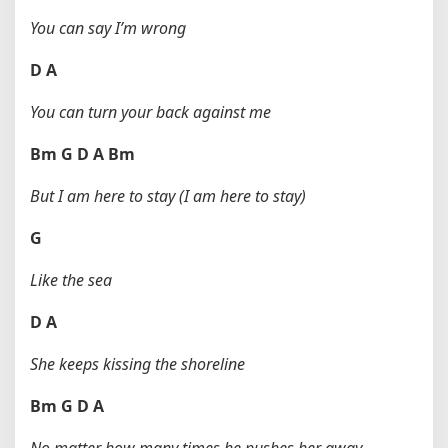
You can say I’m wrong
D
A
You can turn your back against me
Bm
G
D
A
Bm
But I am here to stay (I am here to stay)
G
Like the sea
D
A
She keeps kissing the shoreline
Bm
G
D
A