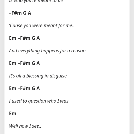
Is who you’re meant to be
–
F#m
G
A
‘Cause you were meant for me..
Em
–
F#m
G
A
And everything happens for a reason
Em
–
F#m
G
A
It’s all a blessing in disguise
Em
–
F#m
G
A
I used to question who I was
Em
Well now I see..