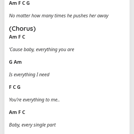
Am
F
C
G
No matter how many times he pushes her away
(Chorus)
Am
F
C
‘Cause baby, everything you are
G
Am
Is everything I need
F
C
G
You’re everything to me..
Am
F
C
Baby, every single part