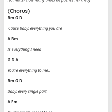
No matter how many times he pushes her away
(Chorus)
Bm
G
D
‘Cause baby, everything you are
A
Bm
Is everything I need
G
D
A
You’re everything to me..
Bm
G
D
Baby, every single part
A
Em