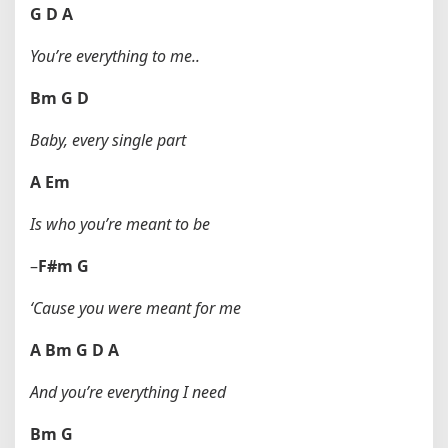
G
D
A
You’re everything to me..
Bm
G
D
Baby, every single part
A
Em
Is who you’re meant to be
–
F#m
G
‘Cause you were meant for me
A
Bm
G
D
A
And you’re everything I need
Bm
G