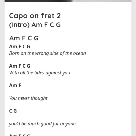
Capo on fret 2
(Intro)
Am
F
C
G
Am
F
C
G
Am
F
C
G
Born on the wrong side of the ocean
Am
F
C
G
With all the tides against you
Am
F
You never thought
C
G
you’d be much good for anyone