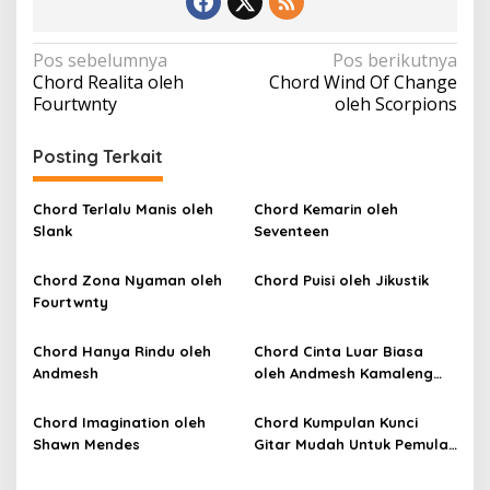
N
Pos sebelumnya
Pos berikutnya
Chord Realita oleh
Chord Wind Of Change
a
Fourtwnty
oleh Scorpions
v
i
Posting Terkait
g
a
Chord Terlalu Manis oleh
Chord Kemarin oleh
Slank
Seventeen
s
i
Chord Zona Nyaman oleh
Chord Puisi oleh Jikustik
p
Fourtwnty
o
Chord Hanya Rindu oleh
Chord Cinta Luar Biasa
s
Andmesh
oleh Andmesh Kamaleng
(SKA VERSION by. GENJA
SKA)
Chord Imagination oleh
Chord Kumpulan Kunci
Shawn Mendes
Gitar Mudah Untuk Pemula
oleh Penyanyi Pemula