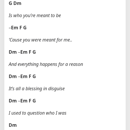
G
Dm
Is who you’re meant to be
–
Em
F
G
‘Cause you were meant for me..
Dm
–
Em
F
G
And everything happens for a reason
Dm
–
Em
F
G
It’s all a blessing in disguise
Dm
–
Em
F
G
I used to question who I was
Dm