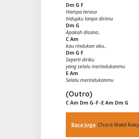
Dm
G
F
Hampa terasa
hidupku tanpa dirimu
Dm
G
Apakah disana..
C
Am
kau rindukan aku..
Dm
G
F
Seperti diriku
yang selalu merindukanmu
E
Am
Selalu merindukanmu
(Outro)
C
Am
Dm
G
–
F
–
E
Am
Dm
G
Baca Juga
Chord Wakil Raky