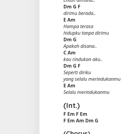
Dm
G
F
dirimu berada..
E
Am
Hampa terasa
hidupku tanpa dirimu
Dm
G
Apakah disana..
C
Am
kau rindukan aku..
Dm
G
F
Seperti diriku
yang selalu merindukanmu
E
Am
Selalu merindukanmu
(Int.)
F
Em
F
Em
F
Em
Am
Dm
G
(Chorus)