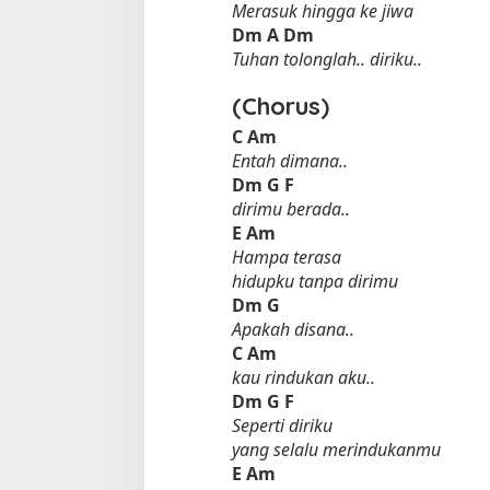
Merasuk hingga ke jiwa
Dm
A
Dm
Tuhan tolonglah.. diriku..
(Chorus)
C
Am
Entah dimana..
Dm
G
F
dirimu berada..
Tempat Makan di 
E
Am
Di Daerah, Jambi, Travel
Hampa terasa
hidupku tanpa dirimu
Dm
G
Apakah disana..
Tempat Makan All You Can Eat di
C
Am
Jambi
kau rindukan aku..
Di Daerah, Jambi, Travel
|
3 Januari 2025
Dm
G
F
Seperti diriku
yang selalu merindukanmu
E
Am