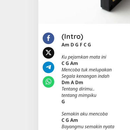
(Intro)
Am
D
G
F
C
G
Ku pejamkan mata ini
C
G
Am
Mencoba tuk melupakan
Segala kenangan indah
Dm
A
Dm
Tentang dirimu..
tentang mimpiku
G
Semakin aku mencoba
C
G
Am
Bayangmu semakin nyata