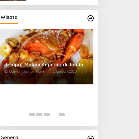
Wisata
Tempat Makan di Thehok Jambi
Di Daerah, Jambi, Travel
|
3 Januari 2025
General