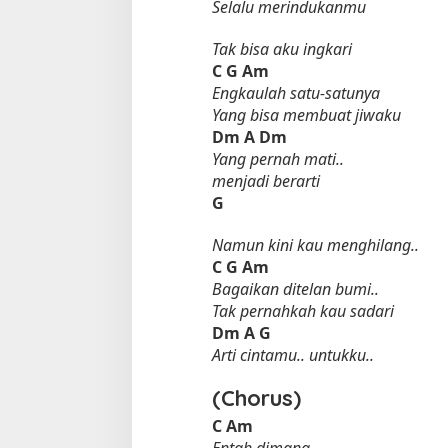
Selalu merindukanmu
Tak bisa aku ingkari
C
G
Am
Engkaulah satu-satunya
Yang bisa membuat jiwaku
Dm
A
Dm
Yang pernah mati..
menjadi berarti
G
Namun kini kau menghilang..
C
G
Am
Bagaikan ditelan bumi..
Tak pernahkah kau sadari
Dm
A
G
Arti cintamu.. untukku..
(Chorus)
C
Am
Entah dimana..