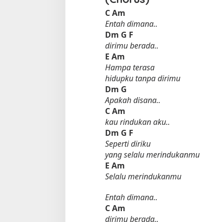
C
Am
Entah dimana..
Dm
G
F
dirimu berada..
E
Am
Hampa terasa
hidupku tanpa dirimu
Dm
G
Apakah disana..
C
Am
kau rindukan aku..
Dm
G
F
Seperti diriku
yang selalu merindukanmu
E
Am
Selalu merindukanmu
Entah dimana..
C
Am
dirimu berada..