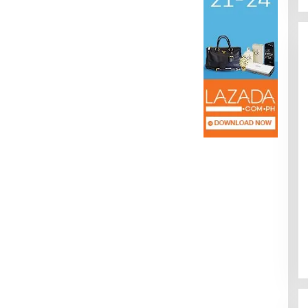
Kota Baru Jambi
Tempat Makan Kepiting di Jambi
|
3 Januari 2025
Di Daerah, Jambi, Travel
|
3 Januari 2025