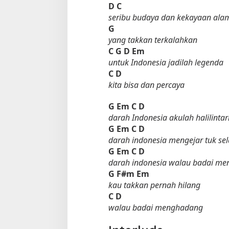
D
C
seribu budaya dan kekayaan ala
G
yang takkan terkalahkan
C
G D Em
untuk Indonesia jadilah legenda
C
D
kita bisa dan percaya
G
Em
C
D
darah Indonesia akulah halilinta
G
Em
C
D
darah indonesia mengejar tuk s
G
Em
C
D
darah indonesia walau badai m
G
F#m Em
kau takkan pernah hilang
C
D
walau badai menghadang