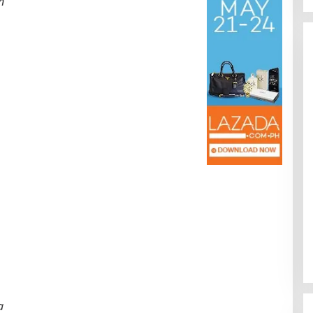
n
Kota Baru Jambi
Tempat Makan Kepiting di Jambi
|
3 Januari 2025
Di Daerah, Jambi, Travel
|
3 Januari 2025
a