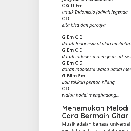
C
G D Em
untuk Indonesia jadilah legenda
C
D
kita bisa dan percaya
G
Em
C
D
darah Indonesia akulah halilinta
G
Em
C
D
darah indonesia mengejar tuk s
G
Em
C
D
darah indonesia walau badai m
G
F#m Em
kau takkan pernah hilang
C
D
walau badai menghadang…
Menemukan Melodi d
Cara Bermain Gitar
Musik adalah bahasa universa
jiwa kita. Salah satu alat mus