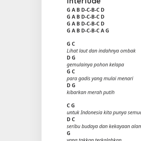
Interlude
G A B D-C-B-C D
G A B D-C-B-C D
G A B D-C-B-C D
G A B D-C-B-C A G
G
C
Lihat laut dan indahnya ombak
D
G
gemulainya pohon kelapa
G
C
para gadis yang mulai menari
D
G
kibarkan merah putih
C
G
untuk Indonesia kita punya semu
D
C
seribu budaya dan kekayaan ala
G
yang takkan terkalahkan