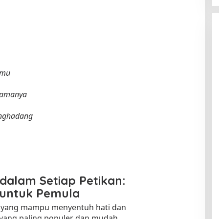
rmu
elamanya
enghadang
alam Setiap Petikan:
 untuk Pemula
l yang mampu menyentuh hati dan
ik yang paling populer dan mudah