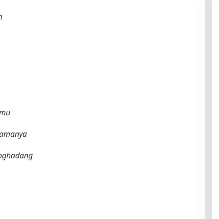
m
rmu
elamanya
enghadang