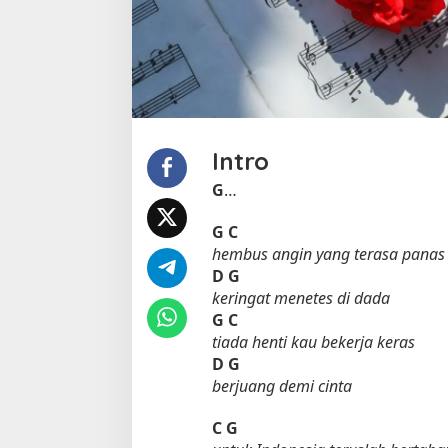
r
m
a
n
I
s
D
e
Intro
a
d
G
…
G
C
hembus angin yang terasa panas
D
G
keringat menetes di dada
G
C
tiada henti kau bekerja keras
D
G
berjuang demi cinta
C
G