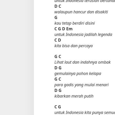
untuk Indonesia teruslah bertaha
D
C
walaupun hancur dan disakiti
G
kau tetap berdiri disini
C
G D Em
untuk Indonesia jadilah legenda
C
D
kita bisa dan percaya
Tempat Makan di 
G
C
Di Daerah, Jambi, Travel
Lihat laut dan indahnya ombak
D
G
gemulainya pohon kelapa
Tempat Makan All You Can Eat di
G
C
Jambi
para gadis yang mulai menari
D
G
Di Daerah, Jambi, Travel
|
3 Januari 2025
kibarkan merah putih
C
G
untuk Indonesia kita punya semu