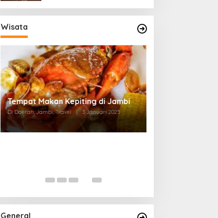
Wisata
Tempat Makan di Thehok Jambi
Di Daerah, Jambi, Travel
|
3 Januari 2025
General