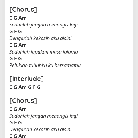
[Chorus]
C
G
Am
Sudahlah jangan menangis lagi
G
F
G
Dengarlah kekasih aku disini
C
G
Am
Sudahlah lupakan masa lalumu
G
F
G
Peluklah tubuhku ku bersamamu
[Interlude]
C
G
Am
G
F
G
[Chorus]
C
G
Am
Sudahlah jangan menangis lagi
G
F
G
Dengarlah kekasih aku disini
C
G
Am