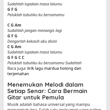
Sudahlah lupakan masa lalumu
G
F
G
Peluklah tubuhku ku bersamamu
C
G
Am
Sudahlah jangan menangis lagi
G
F
G
Dengarlah kekasih aku disini
C
G
Am
Sudahlah lupakan masa lalumu
G
F
G
C
C
Peluklah tubuhku ku bersamamu Sudahlah
Baca juga:
lirik lagu mardua holong dan
terjemahan​
Menemukan Melodi dalam
Setiap Senar: Cara Bermain
Gitar untuk Pemula
Musik adalah bahasa universal yang mampu
menyentuh jiwa. Salah satu instrumen yang paling