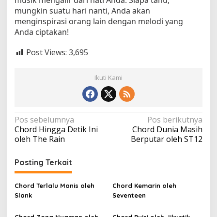
musik mengalir dari hati Anda. Siapa tahu,
mungkin suatu hari nanti, Anda akan
menginspirasi orang lain dengan melodi yang
Anda ciptakan!
Post Views:
3,695
Ikuti Kami
N
Pos sebelumnya
Pos berikutnya
Chord Hingga Detik Ini
Chord Dunia Masih
a
oleh The Rain
Berputar oleh ST12
v
i
Posting Terkait
g
a
Chord Terlalu Manis oleh
Chord Kemarin oleh
Slank
Seventeen
s
i
Chord Zona Nyaman oleh
Chord Puisi oleh Jikustik