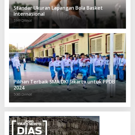
Standar Ukuran Lapangan Bola Basket
Internasional
5149 Dilihat
Pilihan Terbaik SMA DKI Jakarta untuk PPDB
2024
5083 Dilihat