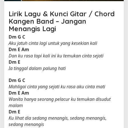
Lirik Lagu & Kunci Gitar / Chord
Kangen Band – Jangan
Menangis Lagi
Dm
G
C
Aku jatuh cinta lagi untuk yang kesekian kali
Dm
E
Am
Dan ku rasa tapi kali ini ku temukan cinta sejati
Dm
E
Ia tinggal dalam palung hati
Dm
G
C
Mahligai cinta yang sejati ku rasa aku cinta mati
Dm
E
Am
Wanita hanya seorang pelacur ku temukan disudut
malam
Dm
E
Ku lihat dia sedang menangis, sedang menangis,
sedang menangis