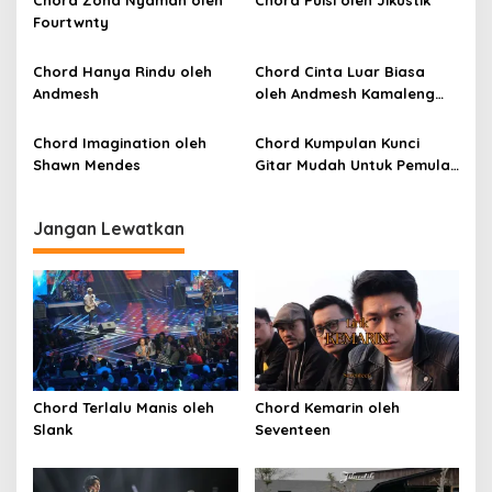
p
Fourtwnty
o
Chord Hanya Rindu oleh
Chord Cinta Luar Biasa
s
Andmesh
oleh Andmesh Kamaleng
(SKA VERSION by. GENJA
SKA)
Chord Imagination oleh
Chord Kumpulan Kunci
Shawn Mendes
Gitar Mudah Untuk Pemula
oleh Penyanyi Pemula
Jangan Lewatkan
Chord Terlalu Manis oleh
Chord Kemarin oleh
Slank
Seventeen