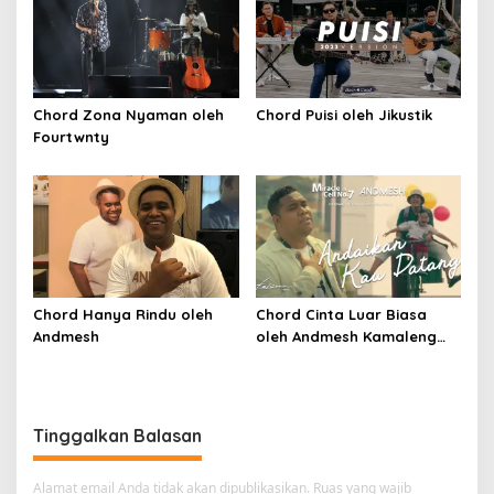
Chord Zona Nyaman oleh
Chord Puisi oleh Jikustik
Fourtwnty
Chord Hanya Rindu oleh
Chord Cinta Luar Biasa
Andmesh
oleh Andmesh Kamaleng
(SKA VERSION by. GENJA
SKA)
Tinggalkan Balasan
Alamat email Anda tidak akan dipublikasikan.
Ruas yang wajib