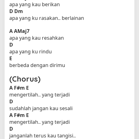
apa yang kau berikan
D
Dm
apa yang ku rasakan.. berlainan
A
AMaj7
apa yang kau resahkan
D
apa yang ku rindu
E
berbeda dengan dirimu
(Chorus)
A
F#m
E
mengertilah.. yang terjadi
D
sudahlah jangan kau sesali
A
F#m
E
mengertilah.. yang terjadi
D
janganlah terus kau tangisi..