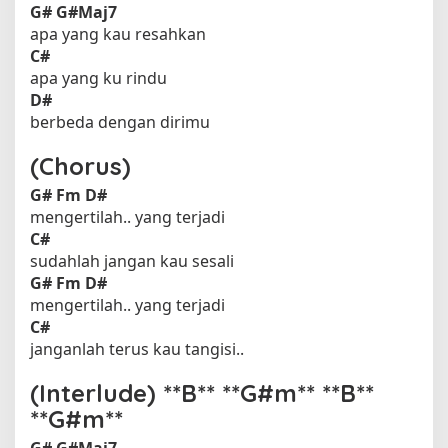
G#
G#Maj7
apa yang kau resahkan
C#
apa yang ku rindu
D#
berbeda dengan dirimu
(Chorus)
G#
Fm
D#
mengertilah.. yang terjadi
C#
sudahlah jangan kau sesali
G#
Fm
D#
mengertilah.. yang terjadi
C#
janganlah terus kau tangisi..
(Interlude) **B** **G#m** **B**
**G#m**
G#
G#Maj7