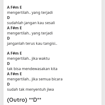
A
F#m
E
mengertilah.. yang terjadi
D
sudahlah jangan kau sesali
A
F#m
E
mengertilah.. yang terjadi
D
janganlah terus kau tangisi..
A
F#m
E
mengertilah.. jika waktu
D
tak bisa mendewasakan kita
A
F#m
E
mengertilah.. jika semua bicara
D
sudah tak menyentuh jiwa
(Outro) **D**