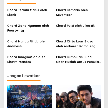
g
a
Chord Terlalu Manis oleh
Chord Kemarin oleh
s
Slank
Seventeen
i
p
Chord Zona Nyaman oleh
Chord Puisi oleh Jikustik
Fourtwnty
o
s
Chord Hanya Rindu oleh
Chord Cinta Luar Biasa
Andmesh
oleh Andmesh Kamaleng
(SKA VERSION by. GENJA
SKA)
Chord Imagination oleh
Chord Kumpulan Kunci
Shawn Mendes
Gitar Mudah Untuk Pemula
oleh Penyanyi Pemula
Jangan Lewatkan