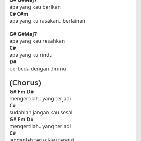
apa yang kau berikan
C#
C#m
apa yang ku rasakan.. berlainan
G#
G#Maj7
apa yang kau resahkan
C#
apa yang ku rindu
D#
berbeda dengan dirimu
(Chorus)
G#
Fm
D#
mengertilah.. yang terjadi
C#
sudahlah jangan kau sesali
G#
Fm
D#
mengertilah.. yang terjadi
C#
janganlah terus kau tangisi..