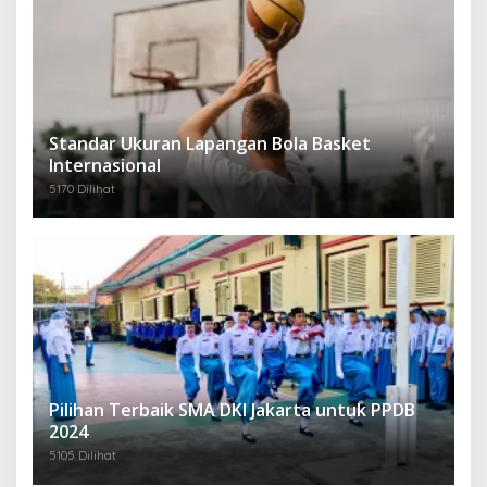
Standar Ukuran Lapangan Bola Basket
Internasional
5170 Dilihat
Pilihan Terbaik SMA DKI Jakarta untuk PPDB
2024
5105 Dilihat