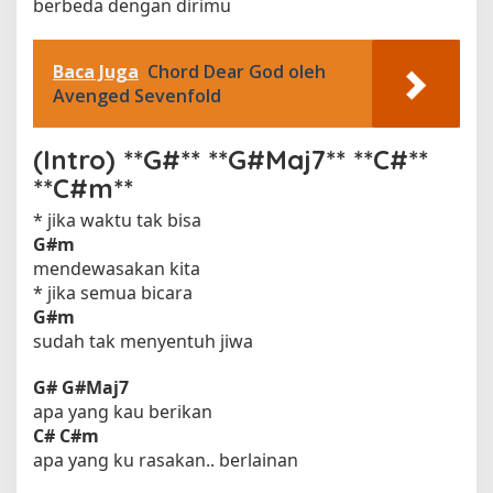
berbeda dengan dirimu
Baca Juga
Chord Dear God oleh
Avenged Sevenfold
(Intro) **G#** **G#Maj7** **C#**
**C#m**
* jika waktu tak bisa
G#m
mendewasakan kita
* jika semua bicara
G#m
sudah tak menyentuh jiwa
G#
G#Maj7
apa yang kau berikan
C#
C#m
apa yang ku rasakan.. berlainan