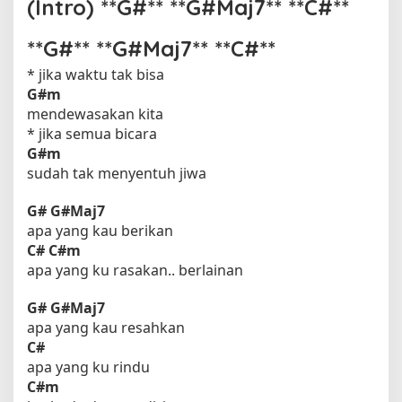
(Intro) **G#** **G#Maj7** **C#**
**G#** **G#Maj7** **C#**
* jika waktu tak bisa
G#m
mendewasakan kita
* jika semua bicara
G#m
sudah tak menyentuh jiwa
G#
G#Maj7
apa yang kau berikan
C#
C#m
apa yang ku rasakan.. berlainan
G#
G#Maj7
apa yang kau resahkan
C#
apa yang ku rindu
C#m