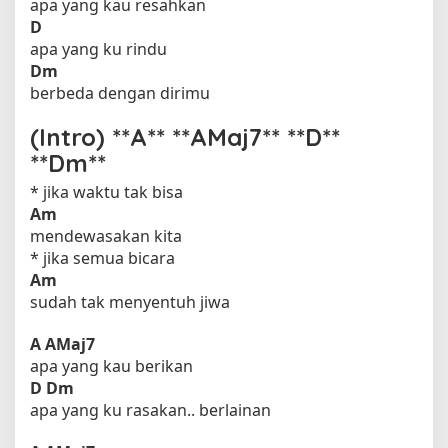
apa yang kau resahkan
D
apa yang ku rindu
Dm
berbeda dengan dirimu
(Intro) **A** **AMaj7** **D**
**Dm**
* jika waktu tak bisa
Am
mendewasakan kita
* jika semua bicara
Am
sudah tak menyentuh jiwa
A
AMaj7
apa yang kau berikan
D
Dm
apa yang ku rasakan.. berlainan