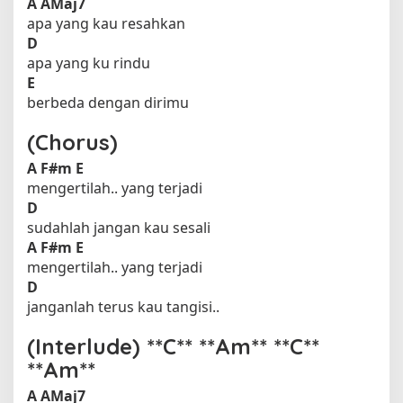
A
AMaj7
apa yang kau resahkan
D
apa yang ku rindu
E
berbeda dengan dirimu
(Chorus)
A
F#m
E
mengertilah.. yang terjadi
D
sudahlah jangan kau sesali
A
F#m
E
mengertilah.. yang terjadi
D
janganlah terus kau tangisi..
(Interlude) **C** **Am** **C**
**Am**
A
AMaj7