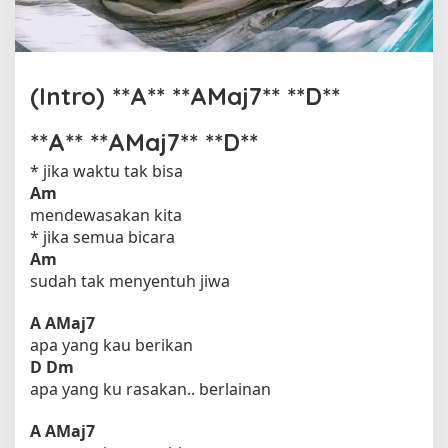
f
(Intro) **A** **AMaj7** **D**
**A** **AMaj7** **D**
* jika waktu tak bisa
Am
mendewasakan kita
* jika semua bicara
Am
sudah tak menyentuh jiwa
A
AMaj7
apa yang kau berikan
D
Dm
apa yang ku rasakan.. berlainan
A
AMaj7