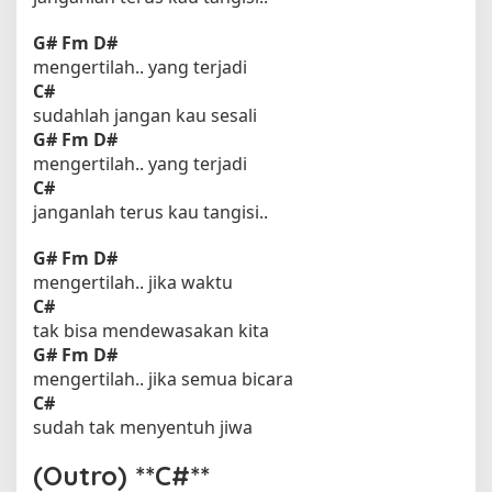
G#
Fm
D#
mengertilah.. yang terjadi
C#
sudahlah jangan kau sesali
G#
Fm
D#
mengertilah.. yang terjadi
C#
janganlah terus kau tangisi..
G#
Fm
D#
mengertilah.. jika waktu
C#
tak bisa mendewasakan kita
G#
Fm
D#
mengertilah.. jika semua bicara
C#
sudah tak menyentuh jiwa
(Outro) **C#**