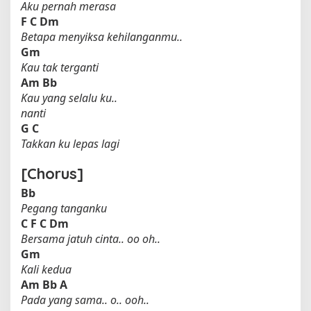
Aku pernah merasa
F
C
Dm
Betapa menyiksa kehilanganmu..
Gm
Kau tak terganti
Am
Bb
Kau yang selalu ku..
nanti
G
C
Takkan ku lepas lagi
[Chorus]
Bb
Pegang tanganku
C
F
C
Dm
Bersama jatuh cinta.. oo oh..
Gm
Kali kedua
Am
Bb
A
Pada yang sama.. o.. ooh..