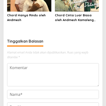
Chord Hanya Rindu oleh
Chord Cinta Luar Biasa
Andmesh
oleh Andmesh Kamaleng
(SKA VERSION by. GENJA
SKA)
Tinggalkan Balasan
Alamat email Anda tidak akan dipublikasikan.
Ruas yang wajib
ditandai
*