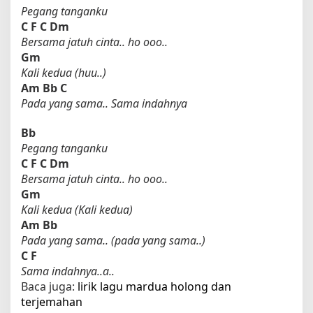
Pegang tanganku
C
F
C
Dm
Bersama jatuh cinta.. ho ooo..
Gm
Kali kedua (huu..)
Am
Bb
C
Pada yang sama.. Sama indahnya
Bb
Pegang tanganku
C
F
C
Dm
Bersama jatuh cinta.. ho ooo..
Gm
Kali kedua (Kali kedua)
Am
Bb
Pada yang sama.. (pada yang sama..)
C
F
Sama indahnya..a..
Baca juga:
lirik lagu mardua holong dan
terjemahan​