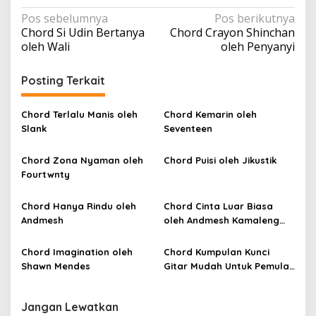
N
Pos sebelumnya
Pos berikutnya
Chord Si Udin Bertanya
Chord Crayon Shinchan
a
oleh Wali
oleh Penyanyi
v
i
Posting Terkait
g
a
Chord Terlalu Manis oleh
Chord Kemarin oleh
Slank
Seventeen
s
i
Chord Zona Nyaman oleh
Chord Puisi oleh Jikustik
p
Fourtwnty
o
Chord Hanya Rindu oleh
Chord Cinta Luar Biasa
s
Andmesh
oleh Andmesh Kamaleng
(SKA VERSION by. GENJA
SKA)
Chord Imagination oleh
Chord Kumpulan Kunci
Shawn Mendes
Gitar Mudah Untuk Pemula
oleh Penyanyi Pemula
Jangan Lewatkan