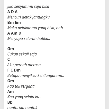
Jika senyummu saja bisa
A
D
A
Mencuri detak jantungku
Bm
Em
Maka pelukanmu yang bisa, ooh..
A
Am
D
Menyapu seluruh hatiku..
Gm
Cukup sekali saja
C
Aku pernah merasa
F
C
Dm
Betapa menyiksa kehilanganmu..
Gm
Kau tak terganti
Am
Kau yang selalu ku..
Bb
nanti.. (ku nanti..)