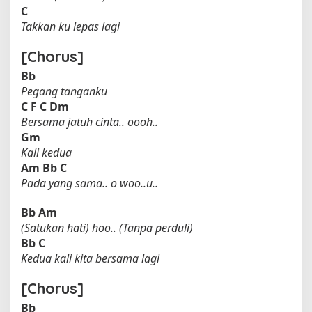
C
Takkan ku lepas lagi
[Chorus]
Bb
Pegang tanganku
C
F
C
Dm
Bersama jatuh cinta.. oooh..
Gm
Kali kedua
Am
Bb
C
Pada yang sama.. o woo..u..
Bb
Am
(Satukan hati) hoo.. (Tanpa perduli)
Bb
C
Kedua kali kita bersama lagi
[Chorus]
Bb