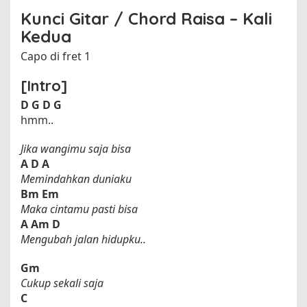
Kunci Gitar / Chord Raisa – Kali
Kedua
Capo di fret 1
[Intro]
D
G
D
G
hmm..
Jika wangimu saja bisa
A
D
A
Memindahkan duniaku
Bm
Em
Maka cintamu pasti bisa
A
Am
D
Mengubah jalan hidupku..
Gm
Cukup sekali saja
C