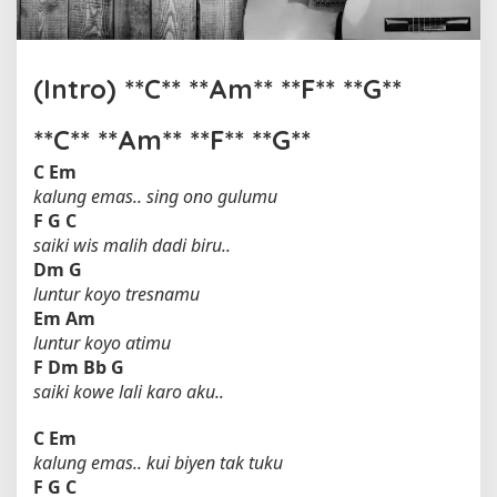
l
e
h
D
(Intro) **C** **Am** **F** **G**
i
d
**C** **Am** **F** **G**
i
K
C
Em
e
kalung emas.. sing ono gulumu
m
F
G
C
p
saiki wis malih dadi biru..
o
Dm
G
t
luntur koyo tresnamu
Em
Am
luntur koyo atimu
F
Dm
Bb
G
saiki kowe lali karo aku..
C
Em
kalung emas.. kui biyen tak tuku
F
G
C