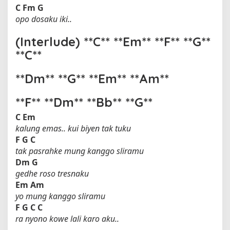
C
Fm
G
opo dosaku iki..
(Interlude) **C** **Em** **F** **G**
**C**
**Dm** **G** **Em** **Am**
**F** **Dm** **Bb** **G**
C
Em
kalung emas.. kui biyen tak tuku
F
G
C
tak pasrahke mung kanggo sliramu
Dm
G
gedhe roso tresnaku
Em
Am
yo mung kanggo sliramu
F
G
C
C
ra nyono kowe lali karo aku..