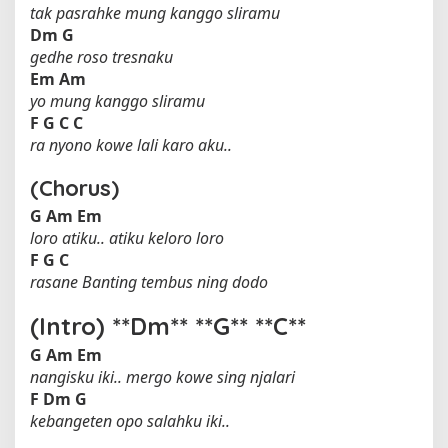
tak pasrahke mung kanggo sliramu
Dm
G
gedhe roso tresnaku
Em
Am
yo mung kanggo sliramu
F
G
C
C
ra nyono kowe lali karo aku..
(Chorus)
G
Am
Em
loro atiku.. atiku keloro loro
F
G
C
rasane Banting tembus ning dodo
(Intro) **Dm** **G** **C**
G
Am
Em
nangisku iki.. mergo kowe sing njalari
F
Dm
G
kebangeten opo salahku iki..