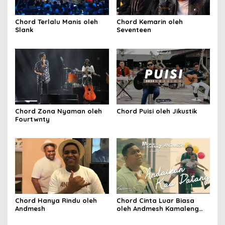
Chord Terlalu Manis oleh
Chord Kemarin oleh
Slank
Seventeen
Chord Zona Nyaman oleh
Chord Puisi oleh Jikustik
Fourtwnty
Chord Hanya Rindu oleh
Chord Cinta Luar Biasa
Andmesh
oleh Andmesh Kamaleng
(SKA VERSION by. GENJA
SKA)