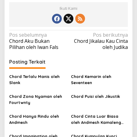
Ikuti Kami
N
Pos sebelumnya
Pos berikutnya
Chord Aku Bukan
Chord Jikalau Kau Cinta
a
Pilihan oleh Iwan Fals
oleh Judika
v
i
Posting Terkait
g
a
Chord Terlalu Manis oleh
Chord Kemarin oleh
Slank
Seventeen
s
i
Chord Zona Nyaman oleh
Chord Puisi oleh Jikustik
p
Fourtwnty
o
Chord Hanya Rindu oleh
Chord Cinta Luar Biasa
s
Andmesh
oleh Andmesh Kamaleng
(SKA VERSION by. GENJA
SKA)
Chord Imagination oleh
Chord Kumpulan Kunci