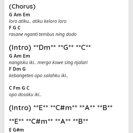
(Chorus)
G
Am
Em
loro atiku.. atiku keloro loro
F
G
C
rasane nganti tembus ning dodo
(Intro) **Dm** **G** **C**
G
Am
Em
nangisku iki.. mergo kowe sing njalari
F
Dm
G
kebangeten opo salahku iki..
C
Fm
G
C
opo dosaku iki..
(Intro) **E** **C#m** **A** **B**
**E** **C#m** **A** **B**
E
G#m