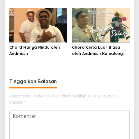
Chord Hanya Rindu oleh
Chord Cinta Luar Biasa
Andmesh
oleh Andmesh Kamaleng
(SKA VERSION by. GENJA
SKA)
Tinggalkan Balasan
Alamat email Anda tidak akan dipublikasikan.
Ruas yang wajib
ditandai
*