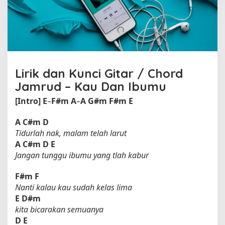
o
l
e
h
J
a
m
Lirik dan Kunci Gitar / Chord
r
Jamrud – Kau Dan Ibumu
u
d
[Intro]
E
–
F#m
A
–
A
G#m
F#m
E
A
C#m
D
Tidurlah nak, malam telah larut
A
C#m
D
E
Jangan tunggu ibumu yang tlah kabur
F#m
F
Nanti kalau kau sudah kelas lima
E
D#m
kita bicarakan semuanya
D
E