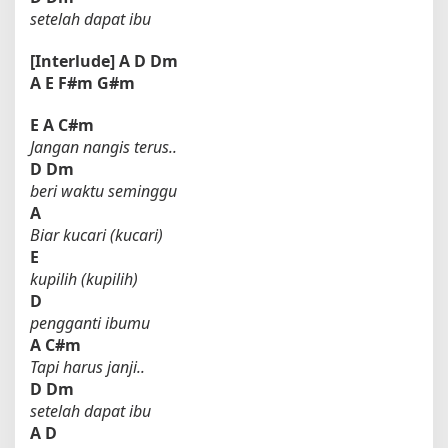
setelah dapat ibu
[Interlude]
A
D
Dm
A
E
F#m
G#m
E
A
C#m
Jangan nangis terus..
D
Dm
beri waktu seminggu
A
Biar kucari (kucari)
E
kupilih (kupilih)
D
pengganti ibumu
A
C#m
Tapi harus janji..
D
Dm
setelah dapat ibu
A
D