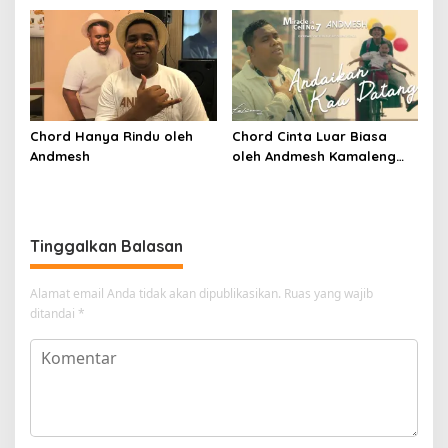
Chord Hanya Rindu oleh
Chord Cinta Luar Biasa
Andmesh
oleh Andmesh Kamaleng
(SKA VERSION by. GENJA
SKA)
Tinggalkan Balasan
Alamat email Anda tidak akan dipublikasikan.
Ruas yang wajib
ditandai
*