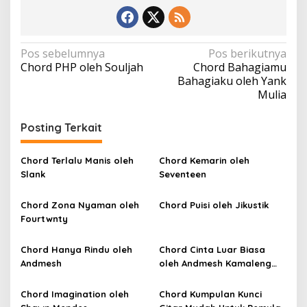
N
Pos sebelumnya
Pos berikutnya
Chord PHP oleh Souljah
Chord Bahagiamu
a
Bahagiaku oleh Yank
v
Mulia
i
Posting Terkait
g
a
Chord Terlalu Manis oleh
Chord Kemarin oleh
s
Slank
Seventeen
i
p
Chord Zona Nyaman oleh
Chord Puisi oleh Jikustik
Fourtwnty
o
s
Chord Hanya Rindu oleh
Chord Cinta Luar Biasa
Andmesh
oleh Andmesh Kamaleng
(SKA VERSION by. GENJA
SKA)
Chord Imagination oleh
Chord Kumpulan Kunci