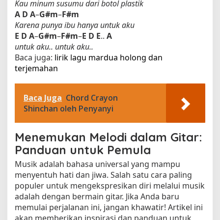
Kau minum susumu dari botol plastik
A
D
A
–
G#m
–
F#m
Karena punya ibu hanya untuk aku
E
D
A
–
G#m
–
F#m
–
E
D
E
..
A
untuk aku.. untuk aku..
Baca juga:
lirik lagu mardua holong dan
terjemahan​
Baca Juga
Chord Crayon
Shinchan oleh Penyanyi
Menemukan Melodi dalam Gitar:
Panduan untuk Pemula
Musik adalah bahasa universal yang mampu
menyentuh hati dan jiwa. Salah satu cara paling
populer untuk mengekspresikan diri melalui musik
adalah dengan bermain gitar. Jika Anda baru
memulai perjalanan ini, jangan khawatir! Artikel ini
akan memberikan inspirasi dan panduan untuk