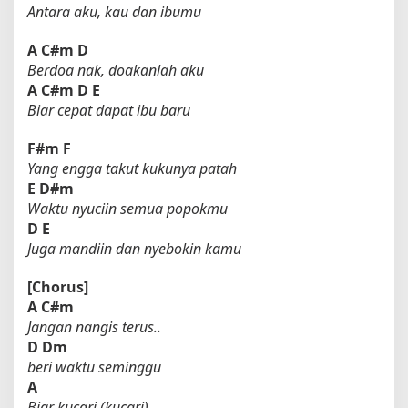
Antara aku, kau dan ibumu
A
C#m
D
Berdoa nak, doakanlah aku
A
C#m
D
E
Biar cepat dapat ibu baru
F#m
F
Yang engga takut kukunya patah
E
D#m
Waktu nyuciin semua popokmu
D
E
Juga mandiin dan nyebokin kamu
[Chorus]
A
C#m
Jangan nangis terus..
D
Dm
beri waktu seminggu
A
Biar kucari (kucari)