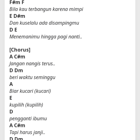
F#m
F
Bila kau terbangun karena mimpi
E
D#m
Dan kuselalu ada disampingmu
D
E
Menemanimu hingga pagi nanti..
[Chorus]
A
C#m
Jangan nangis terus..
D
Dm
beri waktu seminggu
A
Biar kucari (kucari)
E
kupilih (kupilih)
D
pengganti ibumu
A
C#m
Tapi harus janji..
D
Dm