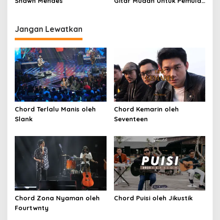
Shawn Mendes
Gitar Mudah Untuk Pemula
oleh Penyanyi Pemula
Jangan Lewatkan
Chord Terlalu Manis oleh
Chord Kemarin oleh
Slank
Seventeen
Chord Zona Nyaman oleh
Chord Puisi oleh Jikustik
Fourtwnty