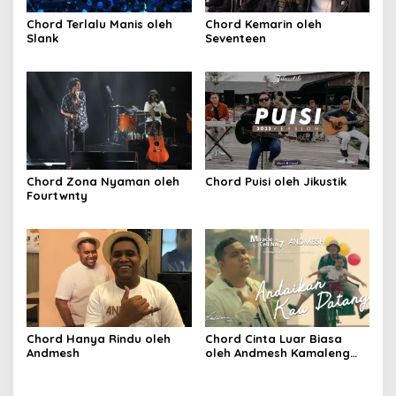
Chord Terlalu Manis oleh
Chord Kemarin oleh
Slank
Seventeen
Chord Zona Nyaman oleh
Chord Puisi oleh Jikustik
Fourtwnty
Chord Hanya Rindu oleh
Chord Cinta Luar Biasa
Andmesh
oleh Andmesh Kamaleng
(SKA VERSION by. GENJA
SKA)