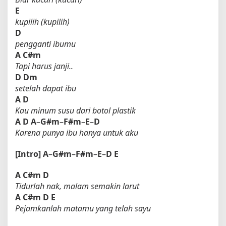
E
kupilih (kupilih)
D
pengganti ibumu
A
C#m
Tapi harus janji..
D
Dm
setelah dapat ibu
A
D
Kau minum susu dari botol plastik
A
D
A
–
G#m
–
F#m
–
E
–
D
Karena punya ibu hanya untuk aku
[Intro]
A
–
G#m
–
F#m
–
E
–
D
E
A
C#m
D
Tidurlah nak, malam semakin larut
A
C#m
D
E
Pejamkanlah matamu yang telah sayu