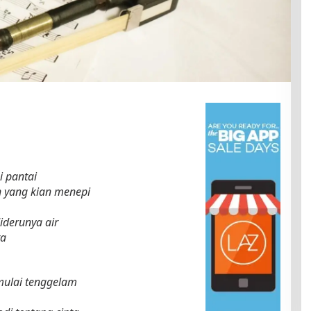
i pantai
yang kian menepi
derunya air
ta
mulai tenggelam