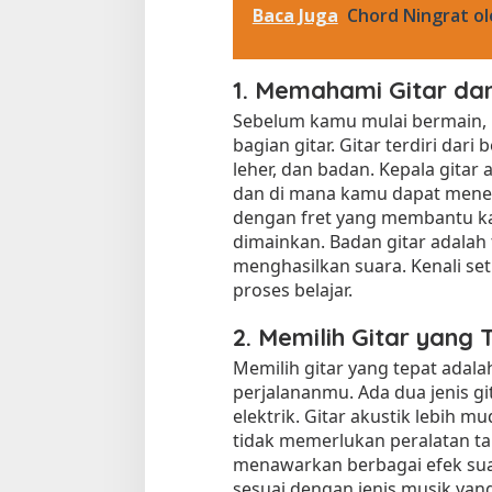
Baca Juga
Chord Ningrat o
1. Memahami Gitar da
Sebelum kamu mulai bermain,
bagian gitar. Gitar terdiri da
leher, dan badan. Kepala gitar
dan di mana kamu dapat menem
dengan fret yang membantu 
dimainkan. Badan gitar adalah
menghasilkan suara. Kenali se
proses belajar.
2. Memilih Gitar yang 
Memilih gitar yang tepat adal
perjalananmu. Ada dua jenis git
elektrik. Gitar akustik lebih
tidak memerlukan peralatan ta
menawarkan berbagai efek suar
sesuai dengan jenis musik ya