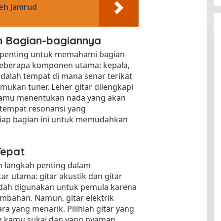
leh Jamrud
n Bagian-bagiannya
 penting untuk memahami bagian-
ri beberapa komponen utama: kepala,
 adalah tempat di mana senar terikat
ukan tuner. Leher gitar dilengkapi
kamu menentukan nada yang akan
 tempat resonansi yang
tiap bagian ini untuk memudahkan
Tepat
ah langkah penting dalam
ar utama: gitar akustik dan gitar
 mudah digunakan untuk pemula karena
mbahan. Namun, gitar elektrik
a yang menarik. Pilihlah gitar yang
ng kamu sukai dan yang nyaman