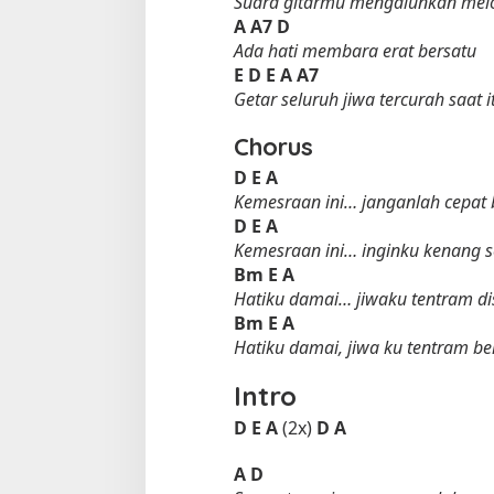
Suara gitarmu mengalunkan melod
A
A7
D
Ada hati membara erat bersatu
E
D
E
A
A7
Getar seluruh jiwa tercurah saat i
Chorus
D
E
A
Kemesraan ini… janganlah cepat 
D
E
A
Tempat Makan di 
Kemesraan ini… inginku kenang s
Di Daerah, Jambi, Travel
Bm
E
A
Hatiku damai… jiwaku tentram d
Bm
E
A
Tempat Makan All You Can Eat di
Hatiku damai, jiwa ku tentram 
Jambi
Di Daerah, Jambi, Travel
|
3 Januari 2025
Intro
D
E
A
(2x)
D
A
A
D