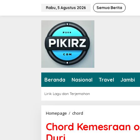
L
Rabu, 5 Agustus 2026
Semua Berita
e
w
a
t
i
k
e
k
o
n
t
e
Beranda
Nasional
Travel
Jambi
n
Lirik Lagu dan Terjemahan
Homepage
/
chord
C
h
Chord Kemesraan ol
o
r
Duri
d