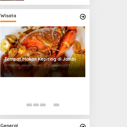
Wisata
Tempat Makan di Thehok Jambi
Di Daerah, Jambi, Travel
|
3 Januari 2025
General