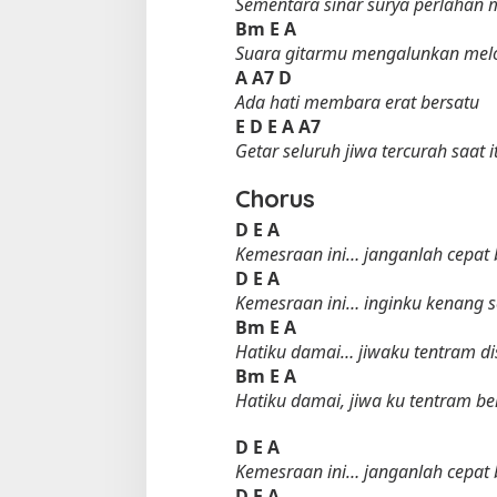
Sementara sinar surya perlahan 
Bm
E
A
Suara gitarmu mengalunkan melod
A
A7
D
Ada hati membara erat bersatu
E
D
E
A
A7
Getar seluruh jiwa tercurah saat i
Chorus
D
E
A
Kemesraan ini… janganlah cepat 
D
E
A
Kemesraan ini… inginku kenang s
Bm
E
A
Hatiku damai… jiwaku tentram 
Bm
E
A
Hatiku damai, jiwa ku tentram 
D
E
A
Kemesraan ini… janganlah cepat 
D
E
A