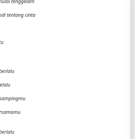
mulai tenggelam
i tentang cinta
tu
berlalu
elalu
disampingmu
bersamamu
berlalu