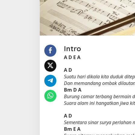
e
a
t
R
a
f
i
k
Intro
a
D
A
D
E
A
u
r
A
D
i
Suatu hari dikala kita duduk ditep
Dan memandang ombak dilautan 
Bm
D
A
Burung camar terbang bermain di
Suara alam ini hangatkan jiwa ki
A
D
Sementara sinar surya perlahan 
Bm
E
A