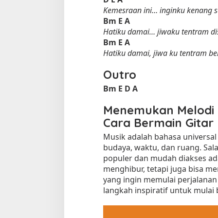
Kemesraan ini… inginku kenang s
Bm
E
A
Hatiku damai… jiwaku tentram 
Bm
E
A
Hatiku damai, jiwa ku tentram 
Outro
Bm
E
D
A
Menemukan Melodi 
Cara Bermain Gitar
Musik adalah bahasa univers
budaya, waktu, dan ruang. Sala
populer dan mudah diakses adal
menghibur, tetapi juga bisa men
yang ingin memulai perjalanan 
langkah inspiratif untuk mulai 