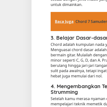
untuk dimainkan.
Baca Juga
Chord 7 Samude
3. Belajar Dasar-dasa
Chord adalah kumpulan nada 
Menguasai chord dasar adalah
bermain gitar. Mulailah denga
minor seperti C, G, D, dan A. P
berulang hingga jari-jari tang
sulit pada awalnya, tetapi ing
hebat juga memulai dari nol.
4. Mengembangkan Te
Strumming
Setelah kamu merasa nyaman 
mempelajari teknik memetik d