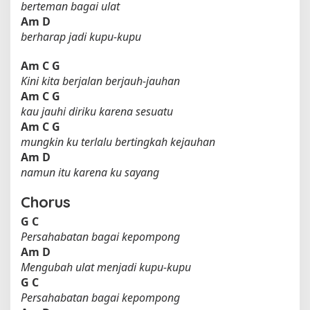
berteman bagai ulat
Am
D
berharap jadi kupu-kupu
Am
C
G
Kini kita berjalan berjauh-jauhan
Am
C
G
kau jauhi diriku karena sesuatu
Am
C
G
mungkin ku terlalu bertingkah kejauhan
Am
D
namun itu karena ku sayang
Chorus
G
C
Persahabatan bagai kepompong
Am
D
Mengubah ulat menjadi kupu-kupu
G
C
Persahabatan bagai kepompong