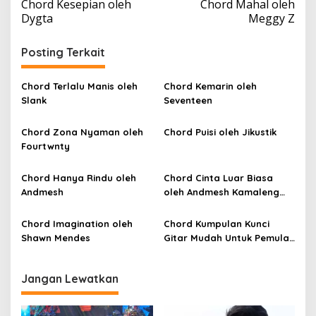
Chord Kesepian oleh
Chord Mahal oleh
a
Dygta
Meggy Z
v
i
Posting Terkait
g
a
Chord Terlalu Manis oleh
Chord Kemarin oleh
Slank
Seventeen
s
i
Chord Zona Nyaman oleh
Chord Puisi oleh Jikustik
p
Fourtwnty
o
Chord Hanya Rindu oleh
Chord Cinta Luar Biasa
s
Andmesh
oleh Andmesh Kamaleng
(SKA VERSION by. GENJA
SKA)
Chord Imagination oleh
Chord Kumpulan Kunci
Shawn Mendes
Gitar Mudah Untuk Pemula
oleh Penyanyi Pemula
Jangan Lewatkan