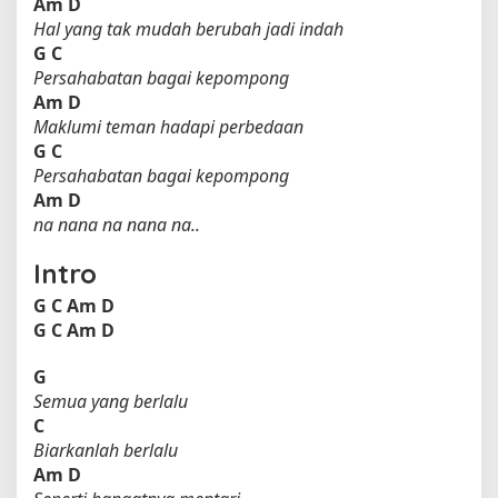
Am
D
Hal yang tak mudah berubah jadi indah
G
C
Persahabatan bagai kepompong
Am
D
Maklumi teman hadapi perbedaan
G
C
Persahabatan bagai kepompong
Am
D
na nana na nana na..
Intro
G
C
Am
D
G
C
Am
D
G
Semua yang berlalu
C
Biarkanlah berlalu
Am
D