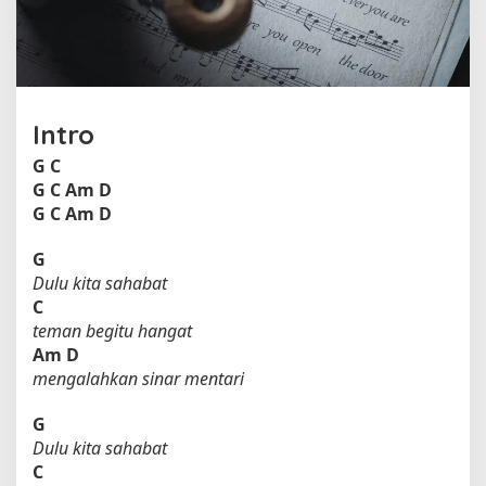
e
h
S
i
n
d
Intro
e
n
G
C
t
G
C
Am
D
o
G
C
Am
D
s
c
G
a
Dulu kita sahabat
C
teman begitu hangat
Am
D
mengalahkan sinar mentari
G
Dulu kita sahabat
C