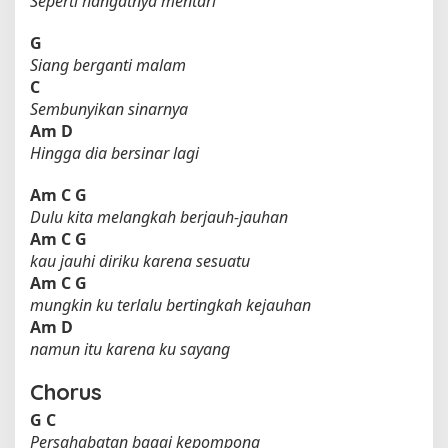
Seperti hangatnya mentari
G
Siang berganti malam
C
Sembunyikan sinarnya
Am
D
Hingga dia bersinar lagi
Am
C
G
Dulu kita melangkah berjauh-jauhan
Am
C
G
kau jauhi diriku karena sesuatu
Am
C
G
mungkin ku terlalu bertingkah kejauhan
Am
D
namun itu karena ku sayang
Chorus
G
C
Persahabatan bagai kepompong