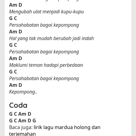
Am
D
Mengubah ulat menjadi kupu-kupu
G
C
Persahabatan bagai kepompong
Am
D
Hal yang tak mudah berubah jadi indah
G
C
Persahabatan bagai kepompong
Am
D
Maklumi teman hadapi perbedaan
G
C
Persahabatan bagai kepompong
Am
D
Kepompong..
Coda
G
C
Am
D
G
C
Am
D
G
Baca juga:
lirik lagu mardua holong dan
terjemahan​