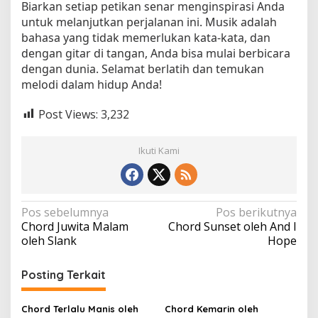
Biarkan setiap petikan senar menginspirasi Anda
untuk melanjutkan perjalanan ini. Musik adalah
bahasa yang tidak memerlukan kata-kata, dan
dengan gitar di tangan, Anda bisa mulai berbicara
dengan dunia. Selamat berlatih dan temukan
melodi dalam hidup Anda!
Post Views:
3,232
Ikuti Kami
N
Pos sebelumnya
Pos berikutnya
Chord Juwita Malam
Chord Sunset oleh And I
a
oleh Slank
Hope
v
i
Posting Terkait
g
a
Chord Terlalu Manis oleh
Chord Kemarin oleh