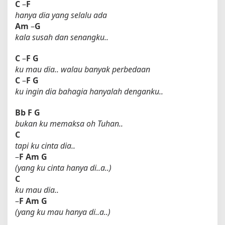
C
–
F
hanya dia yang selalu ada
Am
–
G
kala susah dan senangku..
C
–
F
G
ku mau dia.. walau banyak perbedaan
C
–
F
G
ku ingin dia bahagia hanyalah denganku..
Bb
F
G
bukan ku memaksa oh Tuhan..
C
tapi ku cinta dia..
–
F
Am
G
(yang ku cinta hanya di..a..)
C
ku mau dia..
–
F
Am
G
(yang ku mau hanya di..a..)