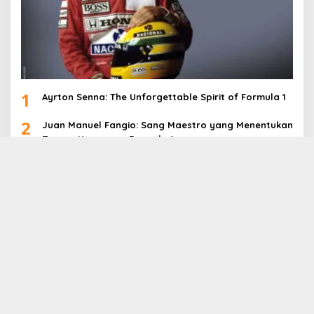
1
Ayrton Senna: The Unforgettable Spirit of Formula 1
2
Juan Manuel Fangio: Sang Maestro yang Menentukan
Zaman Keemasan Formula 1
3
Niki Lauda: Keberanian dan Keunggulan yang Tak
Terlupakan di Dunia Formula 1
4
Formula 1 di Era Max Verstappen: Kemenangan yang
Menyentuh Sejarah
5
Lewis Hamilton: The Modern-Day F1 Legend