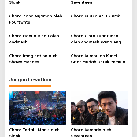
Slank
Seventeen
s
i
Chord Zona Nyaman oleh
Chord Puisi oleh Jikustik
p
Fourtwnty
o
Chord Hanya Rindu oleh
Chord Cinta Luar Biasa
s
Andmesh
oleh Andmesh Kamaleng
(SKA VERSION by. GENJA
SKA)
Chord Imagination oleh
Chord Kumpulan Kunci
Shawn Mendes
Gitar Mudah Untuk Pemula
oleh Penyanyi Pemula
Jangan Lewatkan
Chord Terlalu Manis oleh
Chord Kemarin oleh
Slank
Seventeen