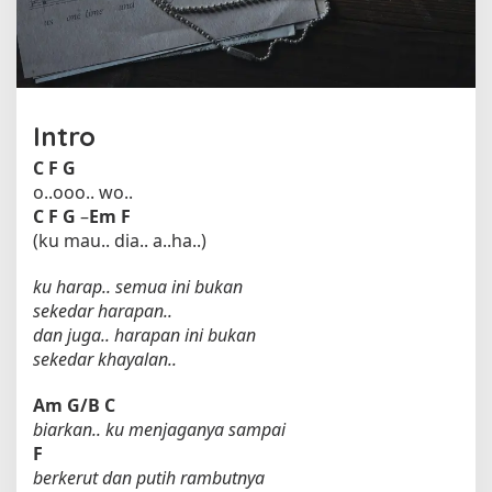
h
A
n
d
m
e
Intro
s
h
C
F
G
o..ooo.. wo..
C
F
G
–
Em
F
(ku mau.. dia.. a..ha..)
ku harap.. semua ini bukan
sekedar harapan..
dan juga.. harapan ini bukan
sekedar khayalan..
Am
G/B
C
biarkan.. ku menjaganya sampai
F
berkerut dan putih rambutnya