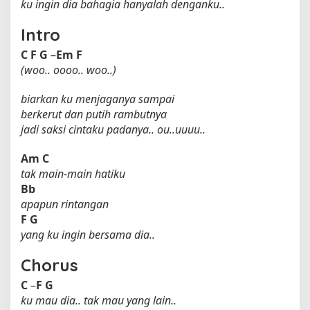
ku ingin dia bahagia hanyalah denganku..
Intro
C
F
G
–
Em
F
(woo.. oooo.. woo..)
biarkan ku menjaganya sampai
berkerut dan putih rambutnya
jadi saksi cintaku padanya.. ou..uuuu..
Am
C
tak main-main hatiku
Bb
apapun rintangan
F
G
yang ku ingin bersama dia..
Chorus
C
–
F
G
ku mau dia.. tak mau yang lain..