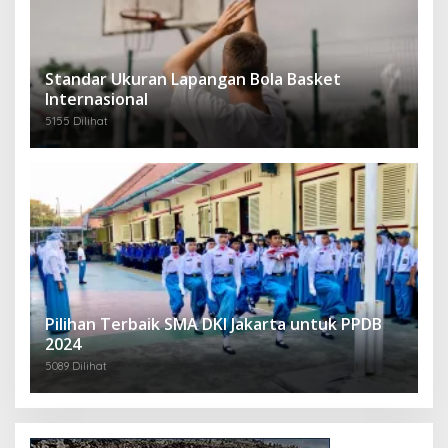
Standar Ukuran Lapangan Bola Basket
Internasional
5155 Dilihat
Pilihan Terbaik SMA DKI Jakarta untuk PPDB
2024
5089 Dilihat