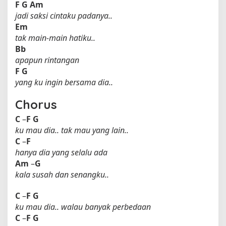
F
G
Am
jadi saksi cintaku padanya..
Em
tak main-main hatiku..
Bb
apapun rintangan
F
G
yang ku ingin bersama dia..
Chorus
C
–
F
G
ku mau dia.. tak mau yang lain..
C
–
F
hanya dia yang selalu ada
Am
–
G
kala susah dan senangku..
C
–
F
G
ku mau dia.. walau banyak perbedaan
C
–
F
G