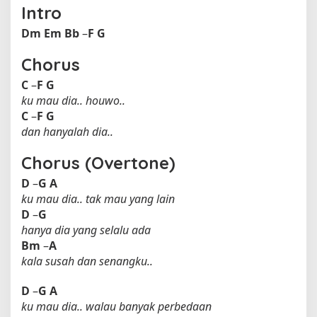
Intro
Dm
Em
Bb
–
F
G
Chorus
C
–
F
G
ku mau dia.. houwo..
C
–
F
G
dan hanyalah dia..
Chorus (Overtone)
D
–
G
A
ku mau dia.. tak mau yang lain
D
–
G
hanya dia yang selalu ada
Bm
–
A
kala susah dan senangku..
D
–
G
A
ku mau dia.. walau banyak perbedaan