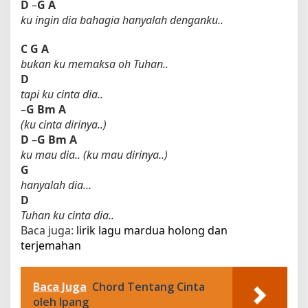
D
–
G
A
ku ingin dia bahagia hanyalah denganku..
C
G
A
bukan ku memaksa oh Tuhan..
D
tapi ku cinta dia..
–
G
Bm
A
(ku cinta dirinya..)
D
–
G
Bm
A
ku mau dia.. (ku mau dirinya..)
G
hanyalah dia…
D
Tuhan ku cinta dia..
Baca juga:
lirik lagu mardua holong dan
terjemahan​
Baca Juga
Chord Tentang Cinta
oleh Ipang