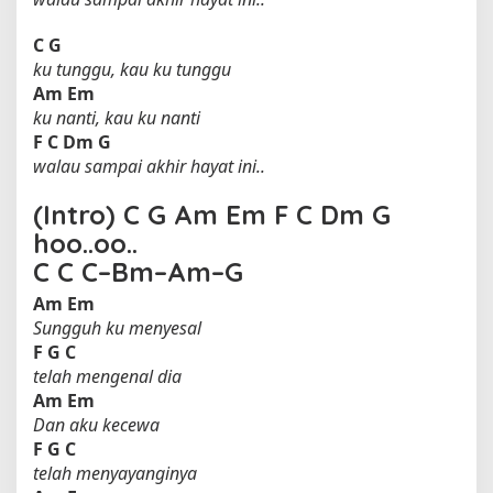
C
G
ku tunggu, kau ku tunggu
Am
Em
ku nanti, kau ku nanti
F
C
Dm
G
walau sampai akhir hayat ini..
(Intro)
C
G
Am
Em
F
C
Dm
G
hoo..oo..
C
C
C
–
Bm
–
Am
–
G
Am
Em
Sungguh ku menyesal
F
G
C
telah mengenal dia
Am
Em
Dan aku kecewa
F
G
C
telah menyayanginya