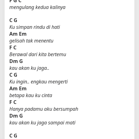
F
G
C
mengulang kedua kalinya
C
G
Ku simpan rindu di hati
Am
Em
gelisah tak menentu
F
C
Berawal dari kita bertemu
Dm
G
kau akan ku jaga..
C
G
Ku ingin.. engkau mengerti
Am
Em
betapa kau ku cinta
F
C
Hanya padamu aku bersumpah
Dm
G
kau akan ku jaga sampai mati
C
G