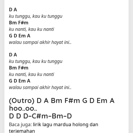
D
A
ku tunggu, kau ku tunggu
Bm
F#m
ku nanti, kau ku nanti
G
D
Em
A
walau sampai akhir hayat ini..
D
A
ku tunggu, kau ku tunggu
Bm
F#m
ku nanti, kau ku nanti
G
D
Em
A
walau sampai akhir hayat ini..
(Outro)
D
A
Bm
F#m
G
D
Em
A
hoo..oo..
D
D
D
–
C#m
–
Bm
–
D
Baca juga:
lirik lagu mardua holong dan
terjemahan​