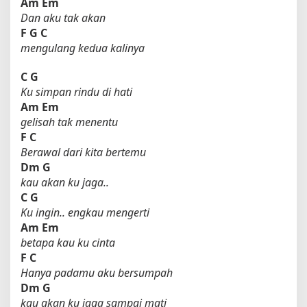
Am
Em
Dan aku tak akan
F
G
C
mengulang kedua kalinya
C
G
Ku simpan rindu di hati
Am
Em
gelisah tak menentu
F
C
Berawal dari kita bertemu
Dm
G
kau akan ku jaga..
C
G
Ku ingin.. engkau mengerti
Am
Em
betapa kau ku cinta
F
C
Hanya padamu aku bersumpah
Dm
G
kau akan ku jaga sampai mati