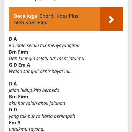
Baca Juga
Chord "Koes Plus"
oleh Koes Plus
D
A
Ku ingin selalu tuk menyayangimu
Bm
F#m
Dan ku ingin selalu tuk mencintaimu
G
D
Em
A
Walau sampai akhir hayat ini..
D
A
Jalan hidup kita berbeda
Bm
F#m
aku hanyalah anak jalanan
G
D
yang tak punya harta berlimpah
Em
A
untukmu sayang..