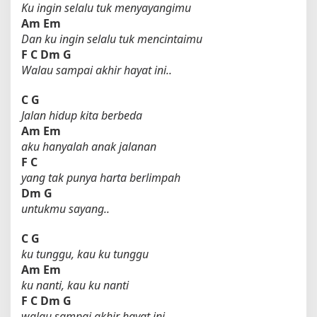
Ku ingin selalu tuk menyayangimu
Am
Em
Dan ku ingin selalu tuk mencintaimu
F
C
Dm
G
Walau sampai akhir hayat ini..
C
G
Jalan hidup kita berbeda
Am
Em
aku hanyalah anak jalanan
F
C
yang tak punya harta berlimpah
Dm
G
untukmu sayang..
C
G
ku tunggu, kau ku tunggu
Am
Em
ku nanti, kau ku nanti
F
C
Dm
G
walau sampai akhir hayat ini..