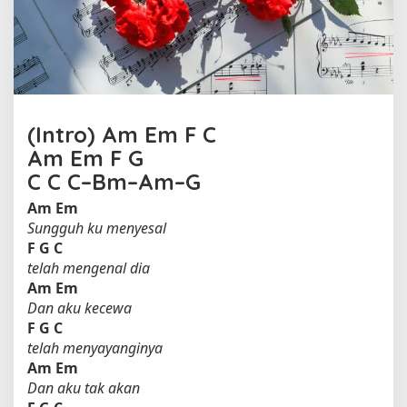
d
u
D
i
H
a
t
(Intro)
Am
Em
F
C
i
o
Am
Em
F
G
l
C
C
C
–
Bm
–
Am
–
G
e
Am
Em
h
N
Sungguh ku menyesal
i
F
G
C
k
telah mengenal dia
i
Am
Em
s
Dan aku kecewa
u
F
G
C
k
telah menyayanginya
a
Am
Em
Dan aku tak akan