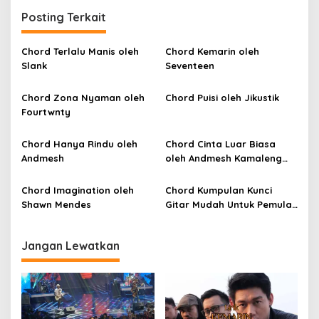
i
Posting Terkait
g
a
Chord Terlalu Manis oleh
Chord Kemarin oleh
Slank
Seventeen
s
i
Chord Zona Nyaman oleh
Chord Puisi oleh Jikustik
p
Fourtwnty
o
Chord Hanya Rindu oleh
Chord Cinta Luar Biasa
s
Andmesh
oleh Andmesh Kamaleng
(SKA VERSION by. GENJA
SKA)
Chord Imagination oleh
Chord Kumpulan Kunci
Shawn Mendes
Gitar Mudah Untuk Pemula
oleh Penyanyi Pemula
Jangan Lewatkan