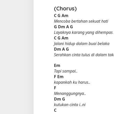
(Chorus)
C
G
Am
Mencoba bertahan sekuat hati
G
Dm
A
G
Layaknya karang yang dihempas
C
G
Am
Jalani hidup dalam buai belaka
Dm
A
G
Serahkan cinta tulus di dalam tak
Em
Tapi sampai..
F
Em
kapankah ku harus..
F
Menanggungnya..
Dm
G
kutukan cinta i..ni
C