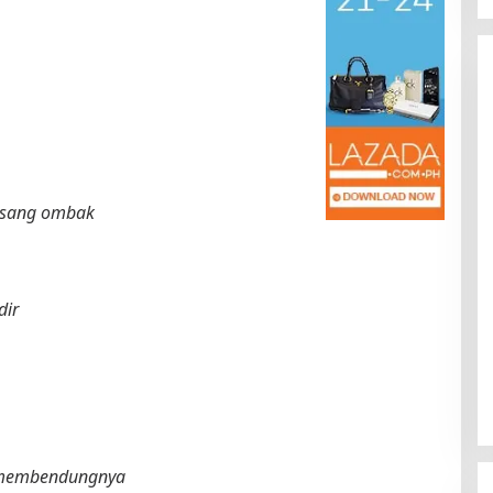
 sang ombak
Kota Baru Jambi
Tempat Makan Kepiting di Jambi
|
3 Januari 2025
Di Daerah, Jambi, Travel
|
3 Januari 2025
dir
p membendungnya