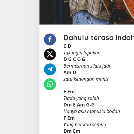
d
Dahulu terasa inda
C
D
Tak ingin lupakan
D
G
C
C-G
Bermesraan s’lalu jadi
Am
D
satu kenangan manis
F
Em
Tiada yang salah
Dm
E
Am
G-G
Hanya aku manusia bodoh
F
Em
Yang biarkan semua
Dm
Em