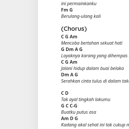
ini permainkanku
Fm
G
Berulang-ulang kali
(Chorus)
C
G
Am
Mencoba bertahan sekuat hati
G
Dm
A
G
Layaknya karang yang dihempas
Tempat Makan di 
C
G
Am
Di Daerah, Jambi, Travel
Jalani hidup dalam buai belaka
Dm
A
G
Serahkan cinta tulus di dalam tak
Tempat Makan All You Can Eat di
C
D
Jambi
Tak ayal tingkah lakumu
Di Daerah, Jambi, Travel
|
3 Januari 2025
G
C
C-G
Buatku putus asa
Am
D
G
Kadang akal sehat ini tak cuku