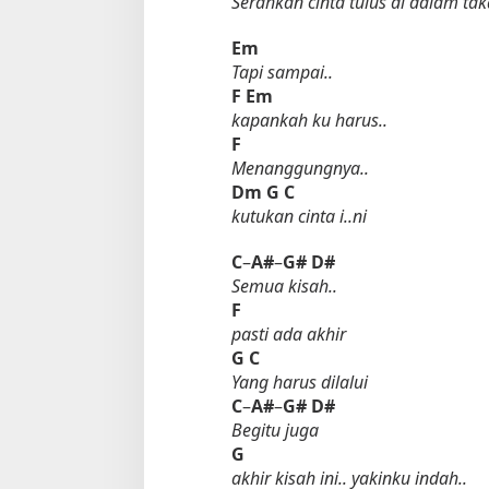
Serahkan cinta tulus di dalam tak
Em
Tapi sampai..
F
Em
kapankah ku harus..
F
Menanggungnya..
Dm
G
C
kutukan cinta i..ni
C
–
A#
–
G#
D#
Semua kisah..
F
pasti ada akhir
G
C
Yang harus dilalui
C
–
A#
–
G#
D#
Begitu juga
G
akhir kisah ini.. yakinku indah..