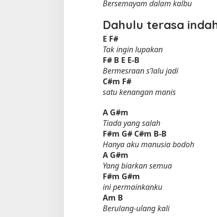
Bersemayam dalam kalbu
Dahulu terasa inda
E
F#
Tak ingin lupakan
F#
B
E
E-B
Bermesraan s’lalu jadi
C#m
F#
satu kenangan manis
A
G#m
Tiada yang salah
F#m
G#
C#m
B-B
Hanya aku manusia bodoh
A
G#m
Yang biarkan semua
F#m
G#m
ini permainkanku
Am
B
Berulang-ulang kali