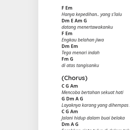
F
Em
Hanya kepedihan.. yang s’lalu
Dm
E
Am
G
datang menertawakanku
F
Em
Engkau belahan jiwa
Dm
Em
Tega menari indah
Fm
G
di atas tangisanku
(Chorus)
C
G
Am
Mencoba bertahan sekuat hati
G
Dm
A
G
Layaknya karang yang dihempas
C
G
Am
Jalani hidup dalam buai belaka
Dm
A
G