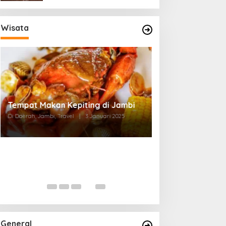
Wisata
Tempat Makan di Thehok Jambi
Di Daerah, Jambi, Travel
|
3 Januari 2025
General