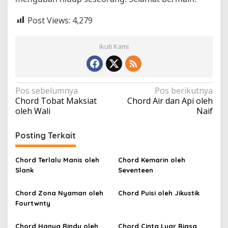
Post Views:
4,279
Ikuti Kami
N
Pos sebelumnya
Pos berikutnya
Chord Tobat Maksiat
Chord Air dan Api oleh
a
oleh Wali
Naif
v
i
Posting Terkait
g
a
Chord Terlalu Manis oleh
Chord Kemarin oleh
Slank
Seventeen
s
i
Chord Zona Nyaman oleh
Chord Puisi oleh Jikustik
p
Fourtwnty
o
Chord Hanya Rindu oleh
Chord Cinta Luar Biasa