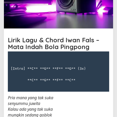
l
a
P
i
n
g
p
o
Lirik Lagu & Chord Iwan Fals –
n
Mata Indah Bola Pingpong
g
o
l
e
[Intro] **C** **G** **F** **G** (3x)
h
I
w
        **C** **G** **F** **C**
a
n
F
Pria mana yang tak suka
a
senyummu juwita
l
Kalau ada yang tak suka
s
mungkin sedang goblok