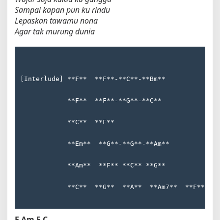
Sampai kapan pun ku rindu
Lepaskan tawamu nona
Agar tak murung dunia
[Interlude] **F**  **F**-**C**-**Bm**
            **F**  **F**-**G**-**C**
            **C**  **F**
            **Em**  **G**-**G**-**Am**
            **Am**  **F** **C** **G**
            **C**  **G**  **A**  **Am7**  **F**  *
F
Am
F
C