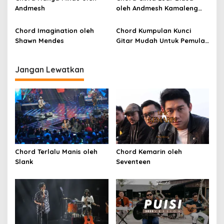
s
Andmesh
oleh Andmesh Kamaleng
(SKA VERSION by. GENJA
SKA)
Chord Imagination oleh
Chord Kumpulan Kunci
Shawn Mendes
Gitar Mudah Untuk Pemula
oleh Penyanyi Pemula
Jangan Lewatkan
Chord Terlalu Manis oleh
Chord Kemarin oleh
Slank
Seventeen