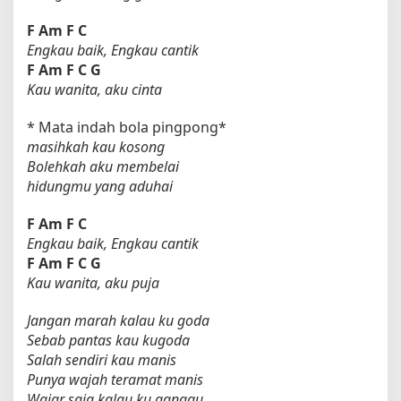
F
Am
F
C
Engkau baik, Engkau cantik
F
Am
F
C
G
Kau wanita, aku cinta
* Mata indah bola pingpong*
masihkah kau kosong
Bolehkah aku membelai
hidungmu yang aduhai
F
Am
F
C
Engkau baik, Engkau cantik
F
Am
F
C
G
Kau wanita, aku puja
Jangan marah kalau ku goda
Sebab pantas kau kugoda
Salah sendiri kau manis
Punya wajah teramat manis
Wajar saja kalau ku ganggu