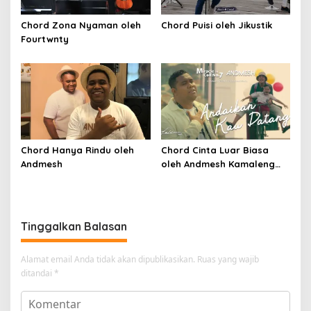
Chord Zona Nyaman oleh
Chord Puisi oleh Jikustik
Fourtwnty
Chord Hanya Rindu oleh
Chord Cinta Luar Biasa
Andmesh
oleh Andmesh Kamaleng
(SKA VERSION by. GENJA
SKA)
Tinggalkan Balasan
Alamat email Anda tidak akan dipublikasikan.
Ruas yang wajib
ditandai
*