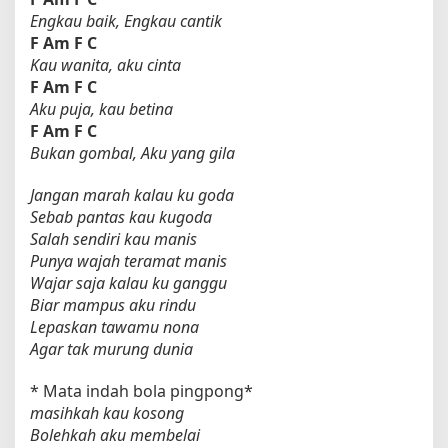
Engkau baik, Engkau cantik
F
Am
F
C
Kau wanita, aku cinta
F
Am
F
C
Aku puja, kau betina
F
Am
F
C
Bukan gombal, Aku yang gila
Jangan marah kalau ku goda
Sebab pantas kau kugoda
Salah sendiri kau manis
Punya wajah teramat manis
Wajar saja kalau ku ganggu
Biar mampus aku rindu
Lepaskan tawamu nona
Agar tak murung dunia
* Mata indah bola pingpong*
masihkah kau kosong
Bolehkah aku membelai