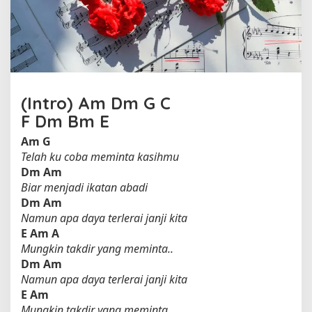
s
i
h
o
l
e
h
(Intro)
Am
Dm
G
C
N
e
F
Dm
Bm
E
l
Am
G
l
Telah ku coba meminta kasihmu
a
Dm
Am
K
Biar menjadi ikatan abadi
h
a
Dm
Am
r
Namun apa daya terlerai janji kita
i
E
Am
A
s
Mungkin takdir yang meminta..
m
Dm
Am
a
Namun apa daya terlerai janji kita
E
Am
Mungkin takdir yang meminta