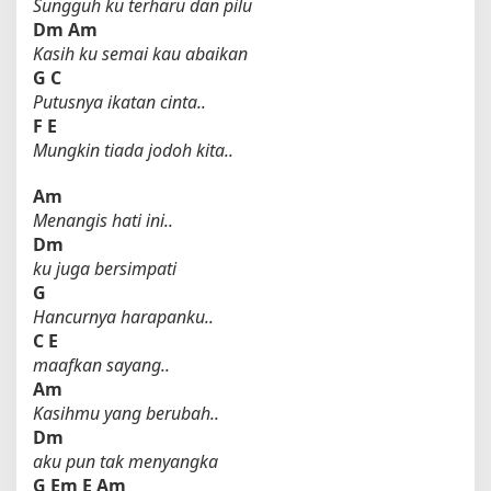
Sungguh ku terharu dan pilu
Dm
Am
Kasih ku semai kau abaikan
G
C
Putusnya ikatan cinta..
F
E
Mungkin tiada jodoh kita..
Am
Menangis hati ini..
Dm
ku juga bersimpati
G
Hancurnya harapanku..
C
E
maafkan sayang..
Am
Kasihmu yang berubah..
Dm
aku pun tak menyangka
G
Em
E
Am