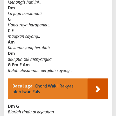
Menangis hati ini..
Dm
ku juga bersimpati
G
Hancurnya harapanku..
C
E
maafkan sayang..
Am
Kasihmu yang berubah..
Dm
aku pun tak menyangka
G
Em
E
Am
Itulah alasanmu.. pergilah sayang..
Baca Juga
Chord Wakil Rakyat
oleh Iwan Fals
Dm
G
Biarlah rindu di kejauhan