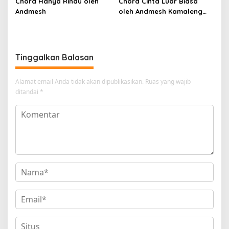
Chord Hanya Rindu oleh
Chord Cinta Luar Biasa
Andmesh
oleh Andmesh Kamaleng
(SKA VERSION by. GENJA
SKA)
Tinggalkan Balasan
Alamat email Anda tidak akan dipublikasikan.
Ruas yang wajib
ditandai
*