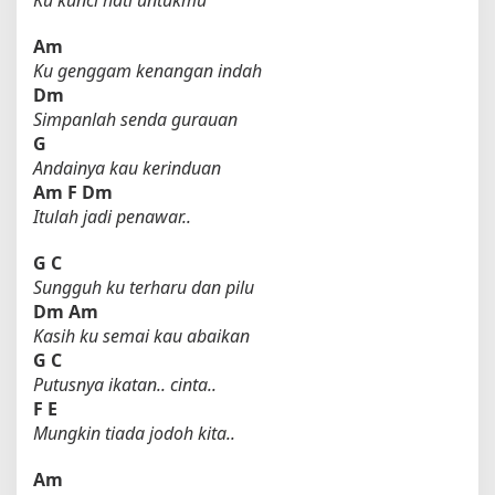
Am
Ku genggam kenangan indah
Dm
Simpanlah senda gurauan
G
Andainya kau kerinduan
Am
F
Dm
Itulah jadi penawar..
G
C
Sungguh ku terharu dan pilu
Dm
Am
Kasih ku semai kau abaikan
G
C
Putusnya ikatan.. cinta..
F
E
Mungkin tiada jodoh kita..
Am