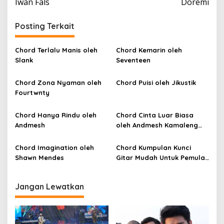
Iwan Fals
Doremi
v
i
Posting Terkait
g
a
Chord Terlalu Manis oleh
Chord Kemarin oleh
Slank
Seventeen
s
i
Chord Zona Nyaman oleh
Chord Puisi oleh Jikustik
p
Fourtwnty
o
Chord Hanya Rindu oleh
Chord Cinta Luar Biasa
s
Andmesh
oleh Andmesh Kamaleng
(SKA VERSION by. GENJA
SKA)
Chord Imagination oleh
Chord Kumpulan Kunci
Shawn Mendes
Gitar Mudah Untuk Pemula
oleh Penyanyi Pemula
Jangan Lewatkan