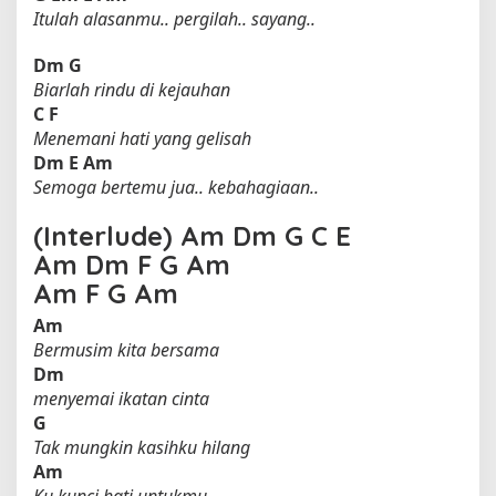
Itulah alasanmu.. pergilah.. sayang..
Dm
G
Biarlah rindu di kejauhan
C
F
Menemani hati yang gelisah
Dm
E
Am
Semoga bertemu jua.. kebahagiaan..
(Interlude)
Am
Dm
G
C
E
Am
Dm
F
G
Am
Am
F
G
Am
Am
Bermusim kita bersama
Dm
menyemai ikatan cinta
G
Tak mungkin kasihku hilang
Am
Ku kunci hati untukmu