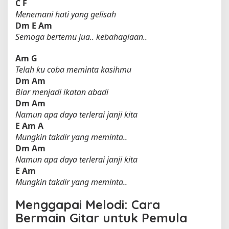
C
F
Menemani hati yang gelisah
Dm
E
Am
Semoga bertemu jua.. kebahagiaan..
Am
G
Telah ku coba meminta kasihmu
Dm
Am
Biar menjadi ikatan abadi
Dm
Am
Namun apa daya terlerai janji kita
E
Am
A
Mungkin takdir yang meminta..
Dm
Am
Namun apa daya terlerai janji kita
E
Am
Mungkin takdir yang meminta..
Menggapai Melodi: Cara
Bermain Gitar untuk Pemula