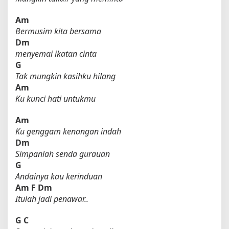
Am
Bermusim kita bersama
Dm
menyemai ikatan cinta
G
Tak mungkin kasihku hilang
Am
Ku kunci hati untukmu
Am
Ku genggam kenangan indah
Dm
Simpanlah senda gurauan
G
Andainya kau kerinduan
Am
F
Dm
Itulah jadi penawar..
G
C