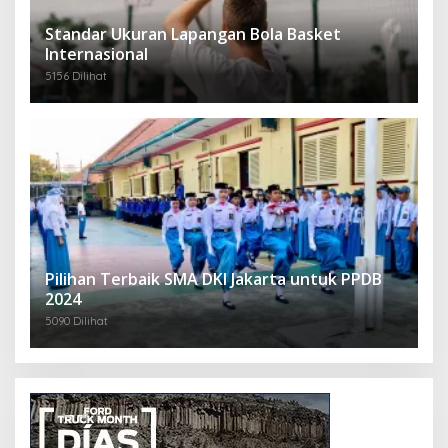
Standar Ukuran Lapangan Bola Basket
Internasional
5156 Dilihat
Pilihan Terbaik SMA DKI Jakarta untuk PPDB
2024
5090 Dilihat