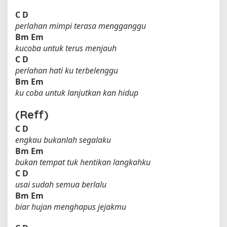
C
D
perlahan mimpi terasa mengganggu
Bm
Em
kucoba untuk terus menjauh
C
D
perlahan hati ku terbelenggu
Bm
Em
ku coba untuk lanjutkan kan hidup
(Reff)
C
D
engkau bukanlah segalaku
Bm
Em
bukan tempat tuk hentikan langkahku
C
D
usai sudah semua berlalu
Bm
Em
biar hujan menghapus jejakmu