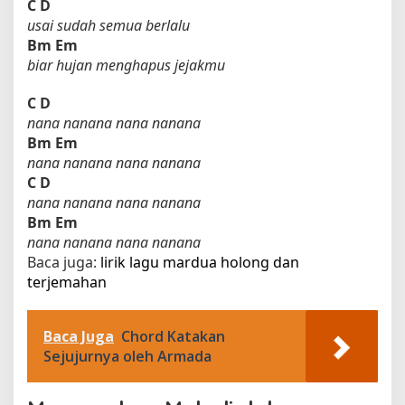
C
D
usai sudah semua berlalu
Bm
Em
biar hujan menghapus jejakmu
C
D
nana nanana nana nanana
Bm
Em
nana nanana nana nanana
C
D
nana nanana nana nanana
Bm
Em
nana nanana nana nanana
Baca juga:
lirik lagu mardua holong dan
terjemahan​
Baca Juga
Chord Katakan
Sejujurnya oleh Armada