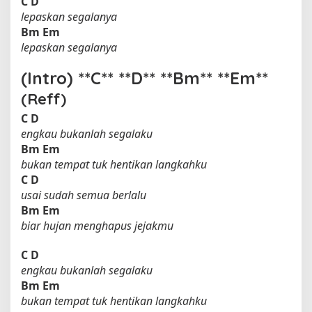
C
D
lepaskan segalanya
Bm
Em
lepaskan segalanya
(Intro) **C** **D** **Bm** **Em**
(Reff)
C
D
engkau bukanlah segalaku
Bm
Em
bukan tempat tuk hentikan langkahku
C
D
usai sudah semua berlalu
Bm
Em
biar hujan menghapus jejakmu
C
D
engkau bukanlah segalaku
Bm
Em
bukan tempat tuk hentikan langkahku