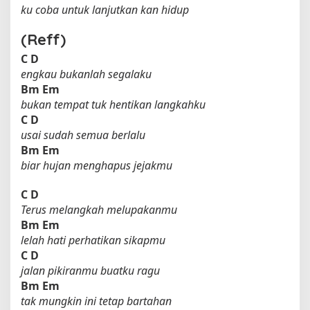
ku coba untuk lanjutkan kan hidup
(Reff)
C
D
engkau bukanlah segalaku
Bm
Em
bukan tempat tuk hentikan langkahku
C
D
usai sudah semua berlalu
Bm
Em
biar hujan menghapus jejakmu
C
D
Terus melangkah melupakanmu
Bm
Em
lelah hati perhatikan sikapmu
C
D
jalan pikiranmu buatku ragu
Bm
Em
tak mungkin ini tetap bartahan