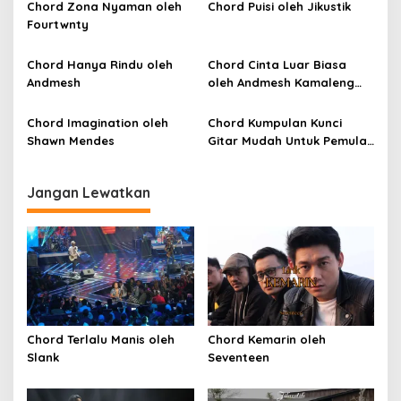
p
Chord Zona Nyaman oleh
Chord Puisi oleh Jikustik
Fourtwnty
o
s
Chord Hanya Rindu oleh
Chord Cinta Luar Biasa
Andmesh
oleh Andmesh Kamaleng
(SKA VERSION by. GENJA
SKA)
Chord Imagination oleh
Chord Kumpulan Kunci
Shawn Mendes
Gitar Mudah Untuk Pemula
oleh Penyanyi Pemula
Jangan Lewatkan
Chord Terlalu Manis oleh
Chord Kemarin oleh
Slank
Seventeen