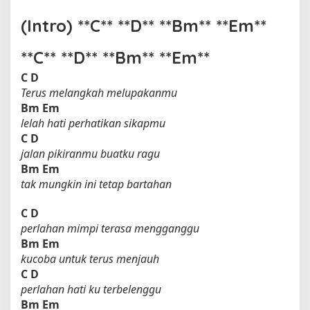
(Intro) **C** **D** **Bm** **Em**
**C** **D** **Bm** **Em**
C
D
Terus melangkah melupakanmu
Bm
Em
lelah hati perhatikan sikapmu
C
D
jalan pikiranmu buatku ragu
Bm
Em
tak mungkin ini tetap bartahan
C
D
perlahan mimpi terasa mengganggu
Bm
Em
kucoba untuk terus menjauh
C
D
perlahan hati ku terbelenggu
Bm
Em