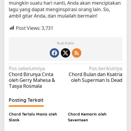
mungkin suatu hari nanti, Anda akan menciptakan
lagu yang dapat menginspirasi orang lain. So,
ambil gitar Anda, dan mulailah bermain!
Post Views:
3,731
Ikuti Kami
N
Pos sebelumnya
Pos berikutnya
Chord Birunya Cinta
Chord Bulan dan Ksatria
a
oleh Gerry Mahesa &
oleh Superman Is Dead
v
Tasya Rosmala
i
Posting Terkait
g
a
Chord Terlalu Manis oleh
Chord Kemarin oleh
s
Slank
Seventeen
i