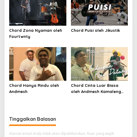
Chord Zona Nyaman oleh
Chord Puisi oleh Jikustik
Fourtwnty
Chord Hanya Rindu oleh
Chord Cinta Luar Biasa
Andmesh
oleh Andmesh Kamaleng
(SKA VERSION by. GENJA
SKA)
Tinggalkan Balasan
Alamat email Anda tidak akan dipublikasikan.
Ruas yang wajib