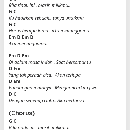
Bila rindu ini.. masih milikmu..
e
G
C
)
Ku hadirkan sebuah.. tanya untukmu
G
C
Harus berapa lama.. aku menunggumu
Em
D
Em
D
Aku menunggumu..
Em
D
Em
Di dalam masa indah.. Saat bersamamu
D
Em
Yang tak pernah bisa.. Akan terlupa
D
Em
Pandangan matanya.. Menghancurkan jiwa
D
C
Dengan segenap cinta.. Aku bertanya
(Chorus)
G
C
Bila rindu ini.. masih milikmu..