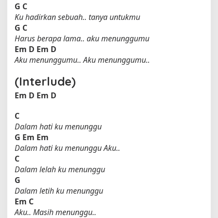
G
C
Ku hadirkan sebuah.. tanya untukmu
G
C
Harus berapa lama.. aku menunggumu
Em
D
Em
D
Aku menunggumu.. Aku menunggumu..
(Interlude)
Em
D
Em
D
C
Dalam hati ku menunggu
G
Em
Em
Dalam hati ku menunggu Aku..
C
Dalam lelah ku menunggu
G
Dalam letih ku menunggu
Em
C
Aku.. Masih menunggu..