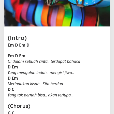
l
e
h
P
e
t
e
(Intro)
r
p
Em
D
Em
D
a
n
Em
D
Em
(
Di dalam sebuah cinta.. terdapat bahasa
F
D
Em
e
Yang mengalun indah.. mengisi jiwa..
a
D
Em
t
Merindukan kisah.. Kita berdua
.
C
D
C
h
Yang tak pernah bisa.. akan terlupa..
r
i
(Chorus)
s
G
C
y