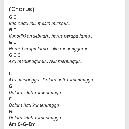
(Chorus)
G
C
Bila rindu ini.. masih milikmu..
G
C
Kuhadirkan sebuah.. harus berapa lama..
G
C
Harus berapa lama.. aku menunggumu..
G
C
G
Aku menunggumu.. Aku menunggu..
C
Aku menunggu.. Dalam hati kumenunggu
G
Dalam lelah kumenunggu
C
Dalam hati kumenunggu
G
Dalam lelah kumenunggu
Am
C
–
G
–
Em