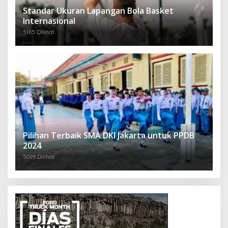
Standar Ukuran Lapangan Bola Basket
Internasional
5165 Dilihat
Pilihan Terbaik SMA DKI Jakarta untuk PPDB
2024
5099 Dilihat