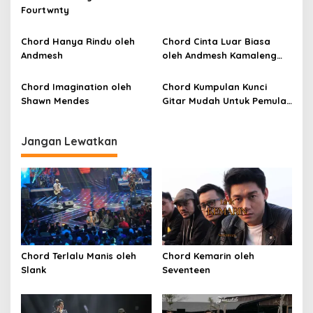
p
Fourtwnty
o
Chord Hanya Rindu oleh
Chord Cinta Luar Biasa
s
Andmesh
oleh Andmesh Kamaleng
(SKA VERSION by. GENJA
SKA)
Chord Imagination oleh
Chord Kumpulan Kunci
Shawn Mendes
Gitar Mudah Untuk Pemula
oleh Penyanyi Pemula
Jangan Lewatkan
Chord Terlalu Manis oleh
Chord Kemarin oleh
Slank
Seventeen