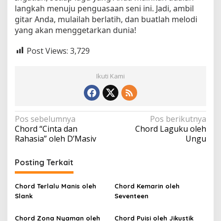
langkah menuju penguasaan seni ini. Jadi, ambil
gitar Anda, mulailah berlatih, dan buatlah melodi
yang akan menggetarkan dunia!
Post Views:
3,729
Ikuti Kami
N
Pos sebelumnya
Pos berikutnya
Chord “Cinta dan
Chord Laguku oleh
a
Rahasia” oleh D’Masiv
Ungu
v
i
Posting Terkait
g
a
Chord Terlalu Manis oleh
Chord Kemarin oleh
Slank
Seventeen
s
i
Chord Zona Nyaman oleh
Chord Puisi oleh Jikustik