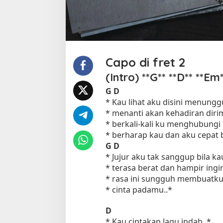
i
h
a
Capo di fret 2
(Intro) **G** **D** **Em*
G
D
* Kau lihat aku disini menun
* menanti akan kehadiran dir
* berkali-kali ku menghubung
* berharap kau dan aku cepat
G
D
* Jujur aku tak sanggup bila ka
* terasa berat dan hampir ing
* rasa ini sungguh membuatku 
* cinta padamu..*
D
* Kau ciptakan lagu indah..*