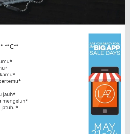
* **C**
ggumu*
imu*
i kamu*
 bertemu*
u jauh*
in mengeluh*
jatuh..*