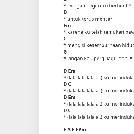
* Dengan begitu ku berhenti*
D
* untuk terus mencari*
Em
* karena ku telah temukan pa
C
* mengisi kesempurnaan hidup
G
* jangan kau pergi lagi.. ooh..*
D
Em
* (lala lala lalala..) ku merind
D
C
* (lala lala lalala..) ku merind
D
Em
* (lala lala lalala..) ku merind
D
C
* (lala lala lalala..) ku merind
E
A
E
F#m