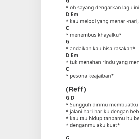
G
* oh sayang dengarkan lagu in
D
Em
* kau melodi yang menari-nari,
C
* menembus khayalku*
G
* andaikan kau bisa rasakan*
D
Em
* tuk menahan rindu yang menj
C
* pesona keajaiban*
(Reff)
G
D
* Sungguh dirimu membuatku 
* jalani hari-hariku dengan he
* kau tau hidup tanpamu itu b
* denganmu aku kuat*
G