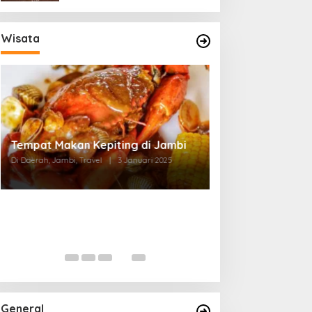
Wisata
Tempat Makan di Thehok Jambi
Di Daerah, Jambi, Travel
|
3 Januari 2025
General