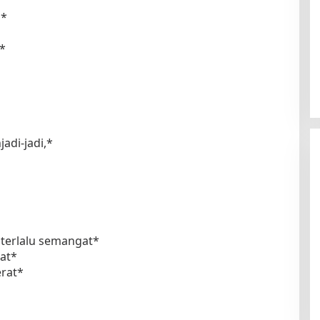
i*
*
adi-jadi,*
terlalu semangat*
bat*
erat*