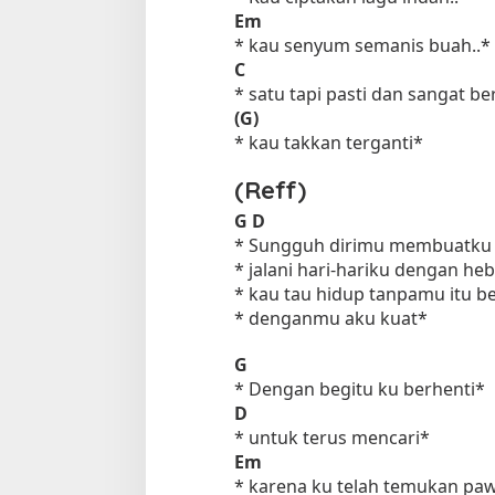
Em
* kau senyum semanis buah..*
C
* satu tapi pasti dan sangat be
(G)
* kau takkan terganti*
(Reff)
G
D
Tempat Makan di 
* Sungguh dirimu membuatku 
Di Daerah, Jambi, Travel
* jalani hari-hariku dengan he
* kau tau hidup tanpamu itu b
* denganmu aku kuat*
Tempat Makan All You Can Eat di
Jambi
G
* Dengan begitu ku berhenti*
Di Daerah, Jambi, Travel
|
3 Januari 2025
D
* untuk terus mencari*
Em
* karena ku telah temukan pa