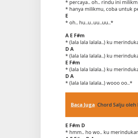
* percaya.. oh.. rindu ini milik
* hanya milikmu, coba untuk pe
E
* oh.. hu..u..uu..uu..*
A
E
F#m
* (lala lala lalala..) ku merind
D
A
* (lala lala lalala..) ku merind
E
F#m
* (lala lala lalala..) ku merind
D
A
* (lala lala lalala..) wooo oo..*
Baca Juga
Chord Salju oleh 
E
F#m
D
* hmm.. ho wo.. ku merinduk