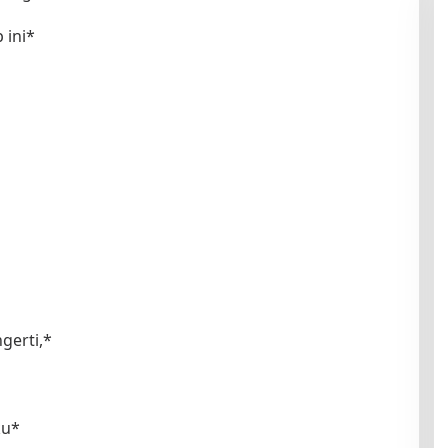
 ini*
gerti,*
ku*