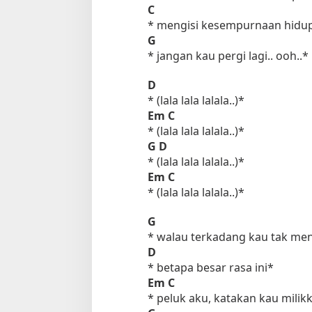
C
* mengisi kesempurnaan hidup
G
* jangan kau pergi lagi.. ooh..*
D
* (lala lala lalala..)*
Em
C
* (lala lala lalala..)*
G
D
* (lala lala lalala..)*
Em
C
* (lala lala lalala..)*
G
* walau terkadang kau tak men
D
* betapa besar rasa ini*
Em
C
* peluk aku, katakan kau milik