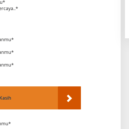
mu*
rcaya..*
ukanmu*
ukanmu*
ukanmu*
Kasih
anmu*