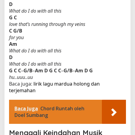
D
What do I do with all this
G
C
love that’s running through my veins
C
G/B
for you
Am
What do I do with all this
D
What do I do with all this
G
C
C
–
G/B
–
Am
D
G
C
C
–
G/B
–
Am
D
G
hu..uuu..uu
Baca juga:
lirik lagu mardua holong dan
terjemahan​
Baca Juga
Chord Runtah oleh
Doel Sumbang
Menggali Keindahan Musik