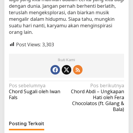
dengan dunia. Jangan pernah berhenti berlatih,
teruslah mengeksplorasi, dan biarkan musik
mengalir dalam hidupmu. Siapa tahu, mungkin
suatu hari nanti, karyamu akan menginspirasi
orang lain.
Post Views:
3,303
Ikuti Kami
N
Pos sebelumnya
Pos berikutnya
Chord Sugali oleh Iwan
Chord Abdi – Ungkapan
a
Fals
Hati oleh Fera
v
Chocolatos (ft. Gilang &
Bala)
i
g
Posting Terkait
a