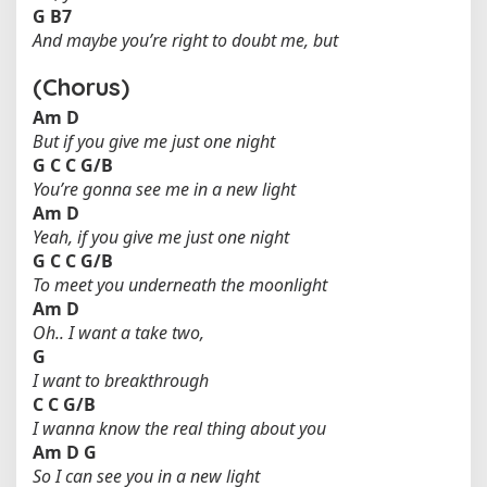
G
B7
And maybe you’re right to doubt me, but
(Chorus)
Am
D
But if you give me just one night
G
C
C
G/B
You’re gonna see me in a new light
Am
D
Yeah, if you give me just one night
G
C
C
G/B
To meet you underneath the moonlight
Am
D
Oh.. I want a take two,
G
I want to breakthrough
C
C
G/B
I wanna know the real thing about you
Am
D
G
So I can see you in a new light