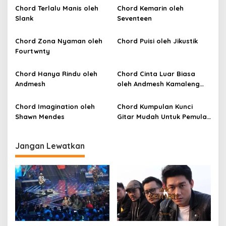
s
Chord Terlalu Manis oleh
Chord Kemarin oleh
i
Slank
Seventeen
p
Chord Zona Nyaman oleh
Chord Puisi oleh Jikustik
o
Fourtwnty
s
Chord Hanya Rindu oleh
Chord Cinta Luar Biasa
Andmesh
oleh Andmesh Kamaleng
(SKA VERSION by. GENJA
SKA)
Chord Imagination oleh
Chord Kumpulan Kunci
Shawn Mendes
Gitar Mudah Untuk Pemula
oleh Penyanyi Pemula
Jangan Lewatkan