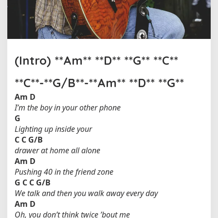
h
J
o
h
n
M
(Intro) **Am** **D** **G** **C**
a
y
**C**-**G/B**-**Am** **D** **G**
e
r
Am
D
I’m the boy in your other phone
G
Lighting up inside your
C
C
G/B
drawer at home all alone
Am
D
Pushing 40 in the friend zone
G
C
C
G/B
We talk and then you walk away every day
Am
D
Oh, you don’t think twice ’bout me