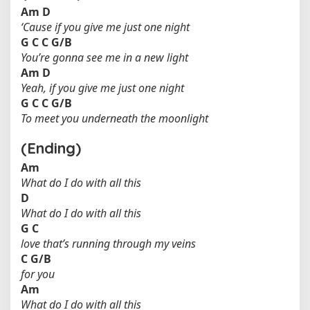
Am
D
‘Cause if you give me just one night
G
C
C
G/B
You’re gonna see me in a new light
Am
D
Yeah, if you give me just one night
G
C
C
G/B
To meet you underneath the moonlight
(Ending)
Am
What do I do with all this
D
What do I do with all this
G
C
love that’s running through my veins
C
G/B
for you
Am
What do I do with all this