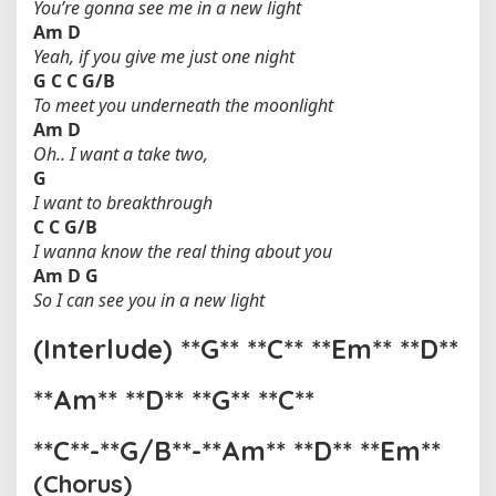
You’re gonna see me in a new light
Am
D
Yeah, if you give me just one night
G
C
C
G/B
To meet you underneath the moonlight
Am
D
Oh.. I want a take two,
G
I want to breakthrough
C
C
G/B
I wanna know the real thing about you
Am
D
G
So I can see you in a new light
(Interlude) **G** **C** **Em** **D**
**Am** **D** **G** **C**
**C**-**G/B**-**Am** **D** **Em**
(Chorus)