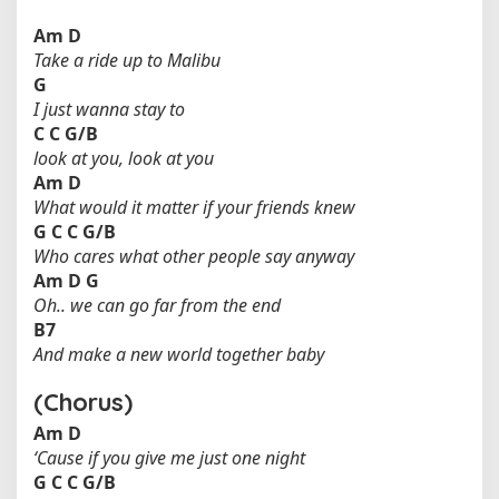
Am
D
Take a ride up to Malibu
G
I just wanna stay to
C
C
G/B
look at you, look at you
Am
D
What would it matter if your friends knew
G
C
C
G/B
Who cares what other people say anyway
Am
D
G
Oh.. we can go far from the end
B7
And make a new world together baby
(Chorus)
Am
D
‘Cause if you give me just one night
G
C
C
G/B