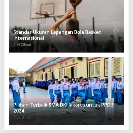
Standar Ukuran Lapangan Bola Basket
Internasional
5168 Dilihat
Pilihan Terbaik SMA DKI Jakarta untuk PPDB
2024
5105 Dilihat