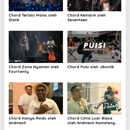
Chord Terlalu Manis oleh
Chord Kemarin oleh
Slank
Seventeen
Chord Zona Nyaman oleh
Chord Puisi oleh Jikustik
Fourtwnty
Chord Hanya Rindu oleh
Chord Cinta Luar Biasa
Andmesh
oleh Andmesh Kamaleng
(SKA VERSION by. GENJA