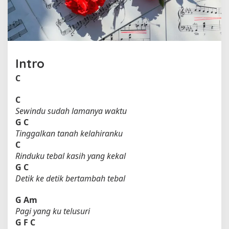
l
e
h
I
w
a
Intro
n
F
C
a
l
C
s
Sewindu sudah lamanya waktu
G
C
Tinggalkan tanah kelahiranku
C
Rinduku tebal kasih yang kekal
G
C
Detik ke detik bertambah tebal
G
Am
Pagi yang ku telusuri
G
F
C