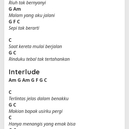
Riuh tak bernyanyi
G
Am
Malam yang aku jalani
G
F
C
Sepi tak berarti
C
Saat kereta mulai berjalan
G
C
Rinduku tebal tak tertahankan
Interlude
Am
G
Am
G
F
G
C
C
Terlintas jelas dalam benakku
G
C
Makian bapak usirku pergi
C
Hanya menangis yang emak bisa