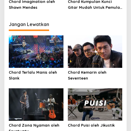
SKA)
Chord Imagination oleh
Chord Kumpulan Kunci
Shawn Mendes
Gitar Mudah Untuk Pemula
oleh Penyanyi Pemula
Jangan Lewatkan
Chord Terlalu Manis oleh
Chord Kemarin oleh
Slank
Seventeen
Chord Zona Nyaman oleh
Chord Puisi oleh Jikustik
Fourtwnty