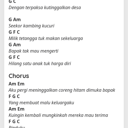
G
C
Dengan terpaksa kutinggalkan desa
G
Am
Seekor kambing kucuri
G
F
C
Milik tetangga tuk makan sekeluarga
G
Am
Bapak tak mau mengerti
G
F
C
Hilang satu anak tuk harga diri
Chorus
Am
Em
Aku pergi meninggalkan coreng hitam dimuka bapak
F
G
C
Yang membuat malu keluargaku
Am
Em
Kuingin kembali mungkinkah mereka mau terima
F
G
C
Rinduku