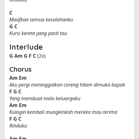
C
Maafkan semua kesalahanku
G
C
Kursi kereta yang pasti tau
Interlude
G
Am
G
F
C
(2x)
Chorus
Am
Em
Aku pergi meninggalkan coreng hitam dimuka bapak
F
G
C
Yang membuat malu keluargaku
Am
Em
Kuingin kembali mungkinkah mereka mau terima
F
G
C
Rinduku
Am
Em