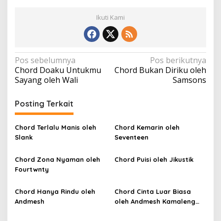
Ikuti Kami
N
Pos sebelumnya
Pos berikutnya
Chord Doaku Untukmu
Chord Bukan Diriku oleh
a
Sayang oleh Wali
Samsons
v
i
Posting Terkait
g
a
Chord Terlalu Manis oleh
Chord Kemarin oleh
Slank
Seventeen
s
i
Chord Zona Nyaman oleh
Chord Puisi oleh Jikustik
p
Fourtwnty
o
Chord Hanya Rindu oleh
Chord Cinta Luar Biasa
s
Andmesh
oleh Andmesh Kamaleng
(SKA VERSION by. GENJA