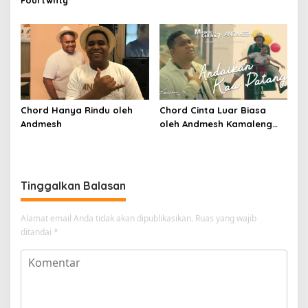
Chord Hanya Rindu oleh
Chord Cinta Luar Biasa
Andmesh
oleh Andmesh Kamaleng
(SKA VERSION by. GENJA
SKA)
Tinggalkan Balasan
Alamat email Anda tidak akan dipublikasikan.
Ruas yang wajib
ditandai
*