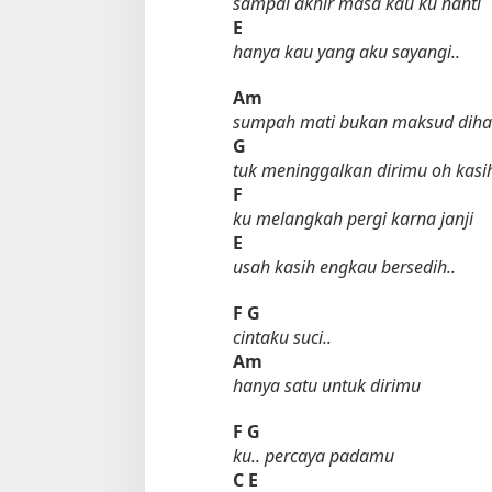
sampai akhir masa kau ku nanti
E
hanya kau yang aku sayangi..
Am
sumpah mati bukan maksud diha
G
tuk meninggalkan dirimu oh kasi
F
ku melangkah pergi karna janji
E
usah kasih engkau bersedih..
F
G
cintaku suci..
Am
hanya satu untuk dirimu
F
G
ku.. percaya padamu
C
E