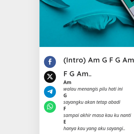
N
e
l
l
a
K
h
a
r
i
(Intro)
Am
G
F
G
A
s
m
F
G
Am
..
a
Am
walau menangis pilu hati ini
G
sayangku akan tetap abadi
F
sampai akhir masa kau ku nanti
E
hanya kau yang aku sayangi..