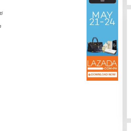
ti
h
Kota Baru Jambi
Tempat Makan Kepiting di Jambi
|
3 Januari 2025
Di Daerah, Jambi, Travel
|
3 Januari 2025