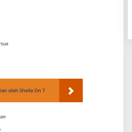
rsua
ian oleh Sheila On 7
kan
g