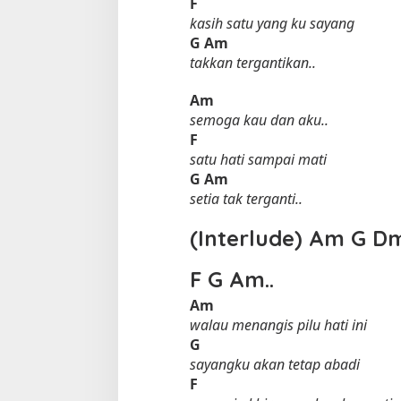
F
kasih satu yang ku sayang
G
Am
takkan tergantikan..
Am
semoga kau dan aku..
F
satu hati sampai mati
G
Am
setia tak terganti..
(Interlude)
Am
G
D
F
G
Am
..
Am
walau menangis pilu hati ini
G
sayangku akan tetap abadi
F