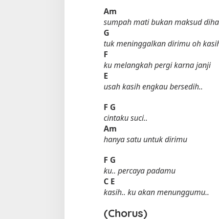
Am
sumpah mati bukan maksud diha
G
tuk meninggalkan dirimu oh kasi
F
ku melangkah pergi karna janji
E
usah kasih engkau bersedih..
Tempat Makan di 
F
G
Di Daerah, Jambi, Travel
cintaku suci..
Am
hanya satu untuk dirimu
Tempat Makan All You Can Eat di
F
G
Jambi
ku.. percaya padamu
Di Daerah, Jambi, Travel
|
3 Januari 2025
C
E
kasih.. ku akan menunggumu..
(Chorus)