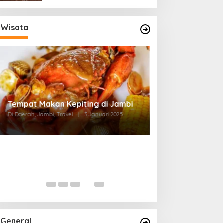
Wisata
Tempat Makan di Thehok Jambi
Di Daerah, Jambi, Travel
|
3 Januari 2025
General