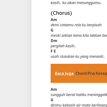
kasih.. ku akan menunggumu..
(Chorus)
Am
demi cintamu rela ku berpisah
G
meski sekian lama kita takkan be
Dm
pergilah kasih..
F
E
usah risaukan ku yang menanti..
Baca Juga
Chord Pria Kesep
Am
sungguh berat hatiku meninggal
G
dirimu kekasih air mata berlinan