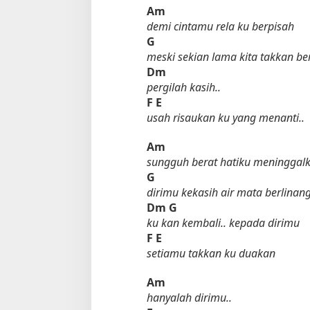
Am
demi cintamu rela ku berpisah
G
meski sekian lama kita takkan be
Dm
pergilah kasih..
F
E
usah risaukan ku yang menanti..
Am
sungguh berat hatiku meninggal
G
dirimu kekasih air mata berlinan
Dm
G
ku kan kembali.. kepada dirimu
F
E
setiamu takkan ku duakan
Am
hanyalah dirimu..