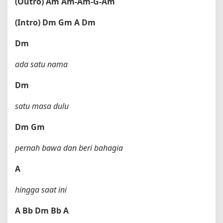
(Outro)
Am
Am-Am-G-Am
(Intro)
Dm
Gm
A
Dm
Dm
ada satu nama
Dm
satu masa dulu
Dm
Gm
pernah bawa dan beri bahagia
A
hingga saat ini
A
Bb
Dm
Bb
A