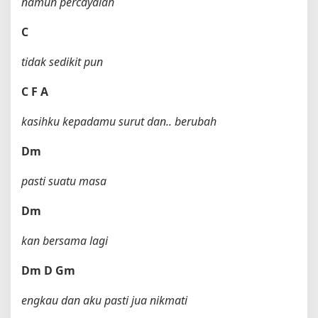
namun percayalah
C
tidak sedikit pun
C
F
A
kasihku kepadamu surut dan.. berubah
Dm
pasti suatu masa
Dm
kan bersama lagi
Dm
D
Gm
engkau dan aku pasti jua nikmati