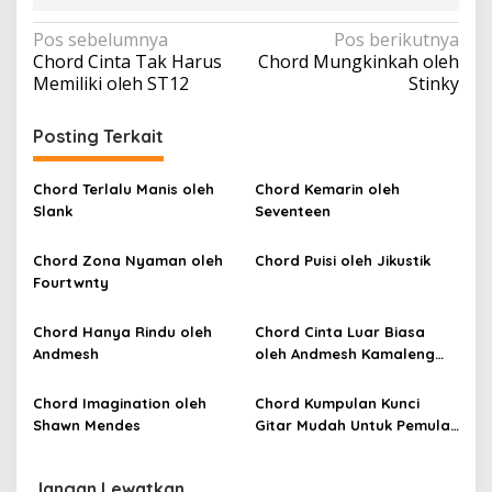
N
Pos sebelumnya
Pos berikutnya
Chord Cinta Tak Harus
Chord Mungkinkah oleh
a
Memiliki oleh ST12
Stinky
v
i
Posting Terkait
g
a
Chord Terlalu Manis oleh
Chord Kemarin oleh
Slank
Seventeen
s
i
Chord Zona Nyaman oleh
Chord Puisi oleh Jikustik
p
Fourtwnty
o
Chord Hanya Rindu oleh
Chord Cinta Luar Biasa
s
Andmesh
oleh Andmesh Kamaleng
(SKA VERSION by. GENJA
SKA)
Chord Imagination oleh
Chord Kumpulan Kunci
Shawn Mendes
Gitar Mudah Untuk Pemula
oleh Penyanyi Pemula
Jangan Lewatkan