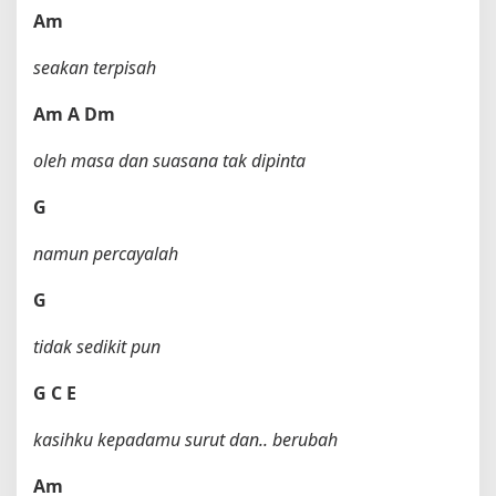
Am
seakan terpisah
Am
A
Dm
oleh masa dan suasana tak dipinta
G
namun percayalah
G
tidak sedikit pun
G
C
E
kasihku kepadamu surut dan.. berubah
Am