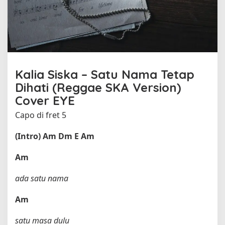
a
p
D
i
h
a
t
Kalia Siska – Satu Nama Tetap
i
o
Dihati (Reggae SKA Version)
l
Cover EYE
e
Capo di fret 5
h
K
a
(Intro)
Am
Dm
E
Am
l
i
Am
a
S
ada satu nama
i
s
Am
k
a
satu masa dulu