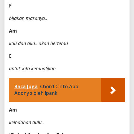
F
bilakah masanya..
Am
kau dan aku.. akan bertemu
E
untuk kita kembalikan
Baca Juga
Chord Cinto Apo
Adonyo oleh Ipank
Am
keindahan dulu..