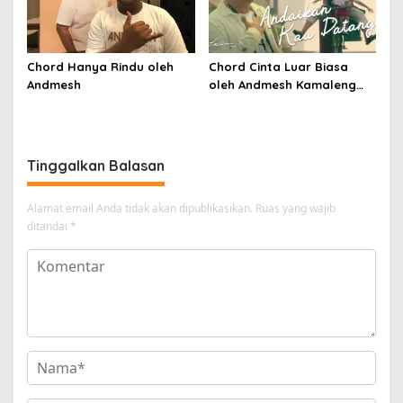
Chord Hanya Rindu oleh
Chord Cinta Luar Biasa
Andmesh
oleh Andmesh Kamaleng
(SKA VERSION by. GENJA
SKA)
Tinggalkan Balasan
Alamat email Anda tidak akan dipublikasikan.
Ruas yang wajib
ditandai
*