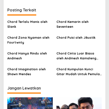
i
Posting Terkait
g
a
Chord Terlalu Manis oleh
Chord Kemarin oleh
s
Slank
Seventeen
i
p
Chord Zona Nyaman oleh
Chord Puisi oleh Jikustik
Fourtwnty
o
s
Chord Hanya Rindu oleh
Chord Cinta Luar Biasa
Andmesh
oleh Andmesh Kamaleng
(SKA VERSION by. GENJA
SKA)
Chord Imagination oleh
Chord Kumpulan Kunci
Shawn Mendes
Gitar Mudah Untuk Pemula
oleh Penyanyi Pemula
Jangan Lewatkan