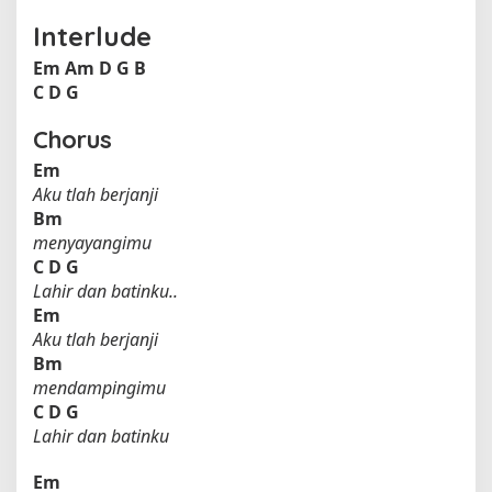
Interlude
Em
Am
D
G
B
C
D
G
Chorus
Em
Aku tlah berjanji
Bm
menyayangimu
C
D
G
Lahir dan batinku..
Em
Aku tlah berjanji
Bm
mendampingimu
C
D
G
Lahir dan batinku
Em