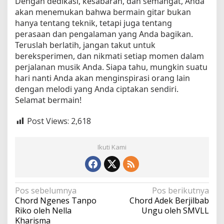
Dengan dedikasi, kesabaran, dan semangat, Anda
akan menemukan bahwa bermain gitar bukan
hanya tentang teknik, tetapi juga tentang
perasaan dan pengalaman yang Anda bagikan.
Teruslah berlatih, jangan takut untuk
bereksperimen, dan nikmati setiap momen dalam
perjalanan musik Anda. Siapa tahu, mungkin suatu
hari nanti Anda akan menginspirasi orang lain
dengan melodi yang Anda ciptakan sendiri.
Selamat bermain!
Post Views:
2,618
Ikuti Kami
N
Pos sebelumnya
Pos berikutnya
Chord Ngenes Tanpo
Chord Adek Berjilbab
a
Riko oleh Nella
Ungu oleh SMVLL
v
Kharisma