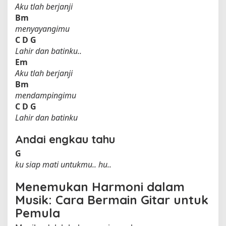
Aku tlah berjanji
Bm
menyayangimu
C
D
G
Lahir dan batinku..
Em
Aku tlah berjanji
Bm
mendampingimu
C
D
G
Lahir dan batinku
Andai engkau tahu
G
ku siap mati untukmu.. hu..
Menemukan Harmoni dalam
Musik: Cara Bermain Gitar untuk
Pemula