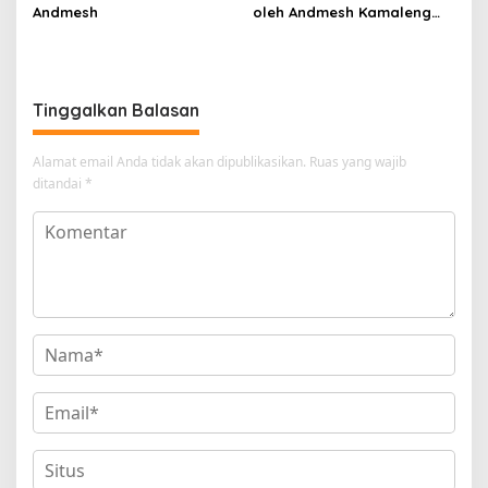
Andmesh
oleh Andmesh Kamaleng
(SKA VERSION by. GENJA
SKA)
Tinggalkan Balasan
Alamat email Anda tidak akan dipublikasikan.
Ruas yang wajib
ditandai
*