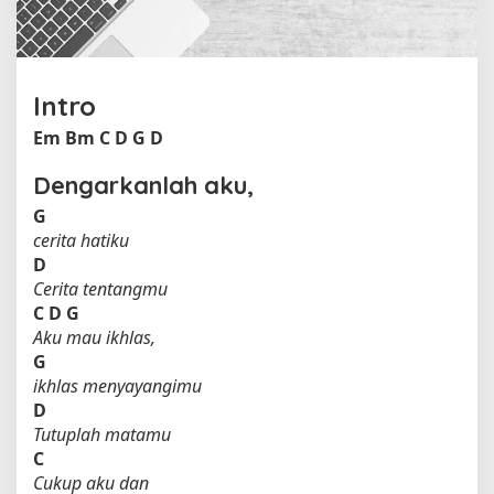
B
a
t
i
n
Intro
o
Em
Bm
C
D
G
D
l
e
Dengarkanlah aku,
h
W
G
a
cerita hatiku
l
D
i
Cerita tentangmu
C
D
G
Aku mau ikhlas,
G
ikhlas menyayangimu
D
Tutuplah matamu
C
Cukup aku dan