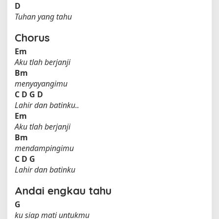
D
Tuhan yang tahu
Chorus
Em
Aku tlah berjanji
Bm
menyayangimu
C
D
G
D
Lahir dan batinku..
Em
Aku tlah berjanji
Bm
mendampingimu
C
D
G
Lahir dan batinku
Andai engkau tahu
G
ku siap mati untukmu