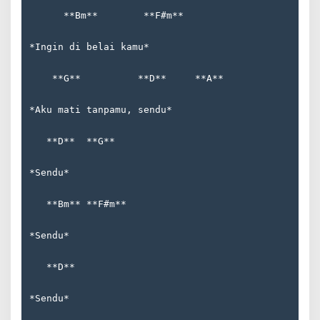
      **Bm**        **F#m**  
*Ingin di belai kamu*  
    **G**          **D**     **A**  
*Aku mati tanpamu, sendu*  
   **D**  **G**  
*Sendu*  
   **Bm** **F#m**  
*Sendu*  
   **D**  
*Sendu*