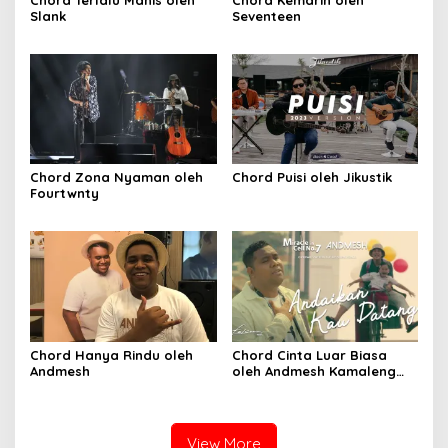
Slank
Seventeen
Chord Zona Nyaman oleh
Chord Puisi oleh Jikustik
Fourtwnty
Chord Hanya Rindu oleh
Chord Cinta Luar Biasa
Andmesh
oleh Andmesh Kamaleng
(SKA VERSION by. GENJA
SKA)
View More