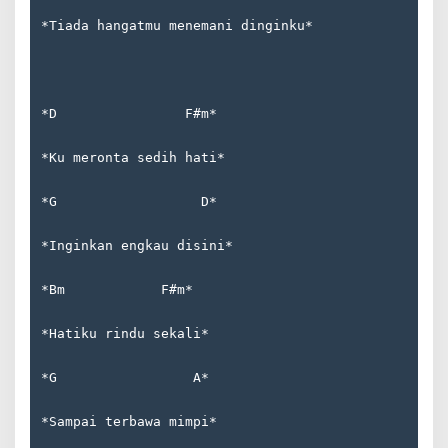
*Tiada hangatmu menemani dinginku*
*D                F#m*  
*Ku meronta sedih hati*  
*G                  D*  
*Inginkan engkau disini*  
*Bm            F#m*  
*Hatiku rindu sekali*  
*G                 A*  
*Sampai terbawa mimpi*