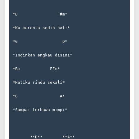
*D                F#m*  
*Ku meronta sedih hati*  
*G                  D*  
*Inginkan engkau disini*  
*Bm            F#m*  
*Hatiku rindu sekali*  
*G                 A*  
*Sampai terbawa mimpi*
       **D**        **A**  