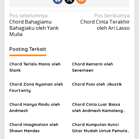
N
Pos sebelumnya
Pos berikutnya
Chord Bahagiamu
Chord Cinta Terakhir
a
Bahagiaku oleh Yank
oleh Ari Lasso
v
Mulia
i
Posting Terkait
g
a
Chord Terlalu Manis oleh
Chord Kemarin oleh
s
Slank
Seventeen
i
p
Chord Zona Nyaman oleh
Chord Puisi oleh Jikustik
Fourtwnty
o
s
Chord Hanya Rindu oleh
Chord Cinta Luar Biasa
Andmesh
oleh Andmesh Kamaleng
(SKA VERSION by. GENJA
SKA)
Chord Imagination oleh
Chord Kumpulan Kunci
Shawn Mendes
Gitar Mudah Untuk Pemula
oleh Penyanyi Pemula