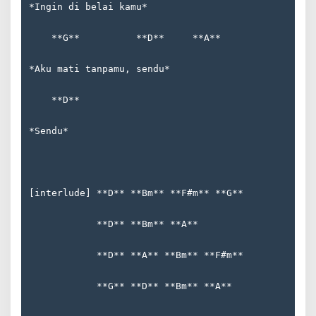
*Ingin di belai kamu*  
    **G**          **D**     **A**  
*Aku mati tanpamu, sendu*  
    **D**  
*Sendu*
[interlude] **D** **Bm** **F#m** **G**  
            **D** **Bm** **A**  
            **D** **A** **Bm** **F#m**  
            **G** **D** **Bm** **A**