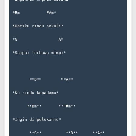
*Bm           F#m*  
*Hatiku rindu sekali*  
*G                 A*  
*Sampai terbawa mimpi*
       **D**        **A**  
*Ku rindu kepadamu*  
      **Bm**       **F#m**  
*Ingin di pelukanmu*  
       **G**          **D**      **A**  