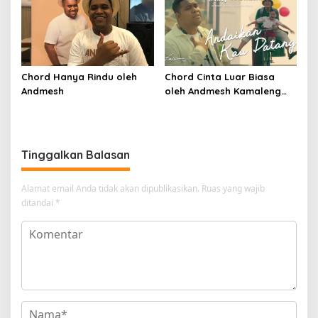
Chord Hanya Rindu oleh
Chord Cinta Luar Biasa
Andmesh
oleh Andmesh Kamaleng
(SKA VERSION by. GENJA
SKA)
Tinggalkan Balasan
Alamat email Anda tidak akan dipublikasikan.
Ruas yang wajib
ditandai
*