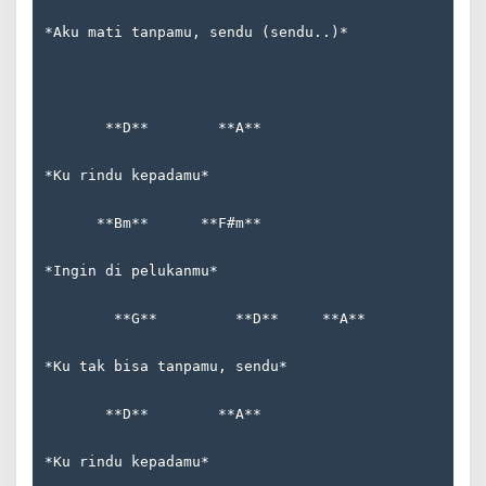
*Aku mati tanpamu, sendu (sendu..)*
       **D**        **A**  
*Ku rindu kepadamu*  
      **Bm**      **F#m**  
*Ingin di pelukanmu*  
        **G**         **D**     **A**  
*Ku tak bisa tanpamu, sendu*  
       **D**        **A**  
*Ku rindu kepadamu*  