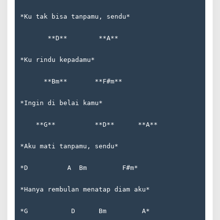
*Ku tak bisa tanpamu, sendu*  
       **D**        **A**  
*Ku rindu kepadamu*  
      **Bm**       **F#m**  
*Ingin di belai kamu*  
    **G**          **D**      **A**  
*Aku mati tanpamu, sendu*  
*D          A  Bm         F#m*  
*Hanya rembulan menatap diam aku*  
*G           D      Bm         A*  