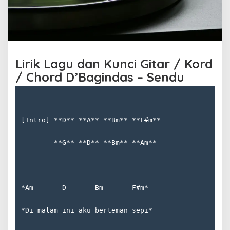
B
a
g
i
n
d
Lirik Lagu dan Kunci Gitar / Kord
a
/ Chord D’Bagindas – Sendu
s
[Intro] **D** **A** **Bm** **F#m**  
        **G** **D** **Bm** **Am**
*Am       D       Bm       F#m*  
*Di malam ini aku berteman sepi*  