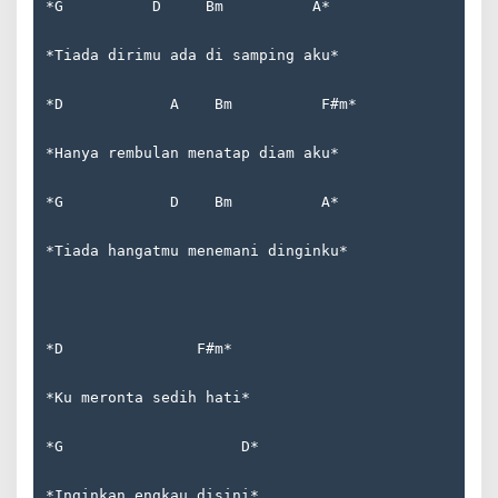
*G          D     Bm          A*  
*Tiada dirimu ada di samping aku*  
*D            A    Bm          F#m*  
*Hanya rembulan menatap diam aku*  
*G            D    Bm          A*  
*Tiada hangatmu menemani dinginku*
*D               F#m*  
*Ku meronta sedih hati*  
*G                    D*  
*Inginkan engkau disini*  