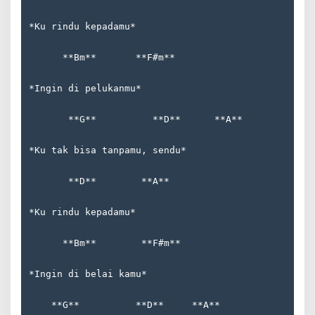
*Ku rindu kepadamu*  
      **Bm**       **F#m**  
*Ingin di pelukanmu*  
       **G**          **D**      **A**  
*Ku tak bisa tanpamu, sendu*  
       **D**        **A**  
*Ku rindu kepadamu*  
      **Bm**        **F#m**  
*Ingin di belai kamu*  
    **G**          **D**     **A**  