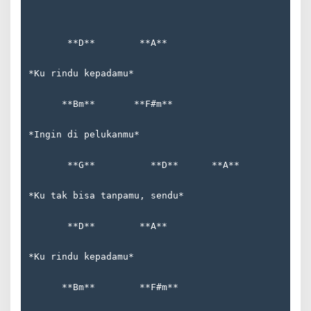
       **D**        **A**  
*Ku rindu kepadamu*  
      **Bm**       **F#m**  
*Ingin di pelukanmu*  
       **G**          **D**      **A**  
*Ku tak bisa tanpamu, sendu*  
       **D**        **A**  
*Ku rindu kepadamu*  
      **Bm**        **F#m**  